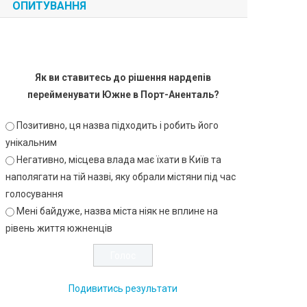
ОПИТУВАННЯ
Як ви ставитесь до рішення нардепів
перейменувати Южне в Порт-Аненталь?
Позитивно, ця назва підходить і робить його
унікальним
Негативно, місцева влада має їхати в Київ та
наполягати на тій назві, яку обрали містяни під час
голосування
Мені байдуже, назва міста ніяк не вплине на
рівень життя южненців
Подивитись результати