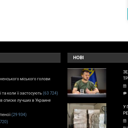
НОВІ
ЗЕ
ТР
енського міського голови
ї та коли її застосують
(63 724)
 в списке лучших в Украине
У 
Р
пенсії
(29 934)
 720)