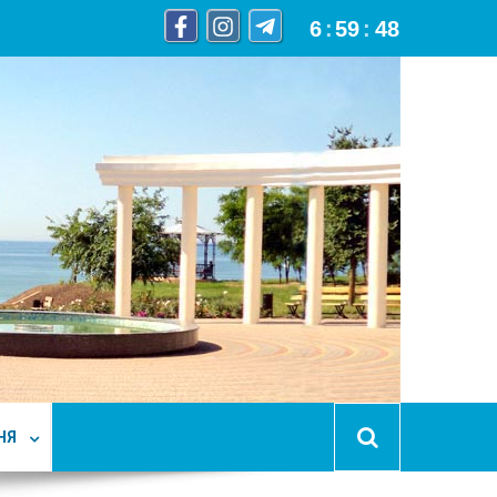
6
:
59
:
49
НЯ