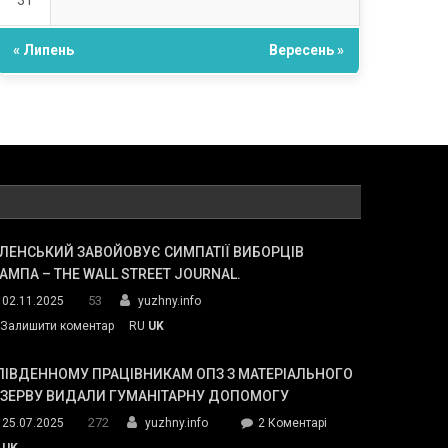
31
« Липень
Вересень »
ЛЕНСЬКИЙ ЗАВОЙОВУЄ СИМПАТІЇ ВИБОРЦІВ
АМПА – THE WALL STREET JOURNAL.
53
02.11.2025
yuzhny.info
on
Залишити коментар
RU
UK
Зеленський
завойовує
ПІВДЕННОМУ ПРАЦІВНИКАМ ОПЗ З МАТЕРІАЛЬНОГО
симпатії
ЕЗЕРВУ ВИДАЛИ ГУМАНІТАРНУ ДОПОМОГУ
виборців
272
до
25.07.2025
yuzhny.info
2 Коментарі
Трампа
У