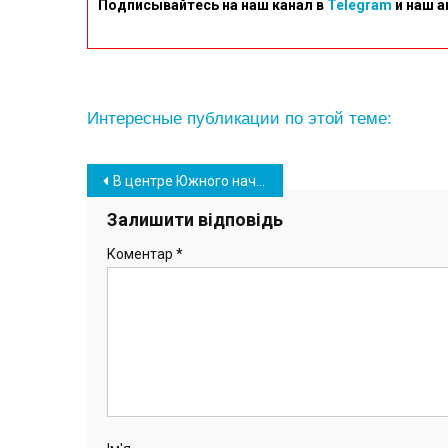
Подписывайтесь на наш канал в
Telegram
и наш а
Интересные публикации по этой теме:
Навігація
В центре Южного начали монтировать новогоднюю елку (фото)
записів
Залишити відповідь
Коментар
*