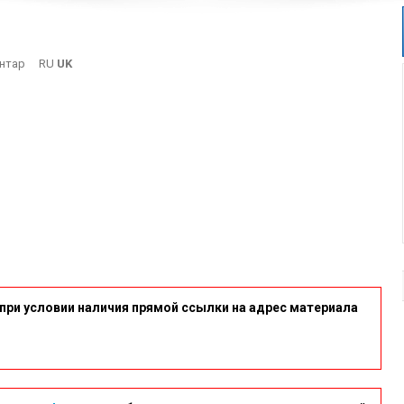
On
нтар
RU
UK
2-
13
при условии наличия прямой ссылки на адрес материала