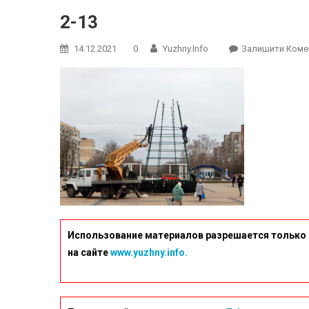
2-13
14.12.2021
0
Yuzhny.info
Залишити Коме
Использование материалов разрешается только 
на сайте
www.yuzhny.info.