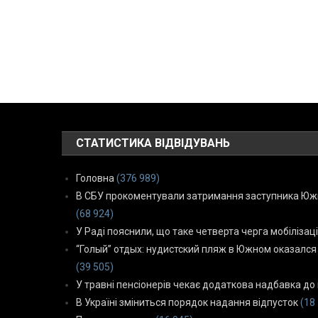
СТАТИСТИКА ВІДВІДУВАНЬ
Головна
(376 989)
В СБУ прокоментували затримання заступника Южн
(68 924)
У Раді пояснили, що таке четверта черга мобілізаці
“Голый” отдых: нудистский пляж в Южном оказался
(39 505)
У травні пенсіонерів чекає додаткова надбавка до 
В Україні зміниться порядок надання відпусток
(18