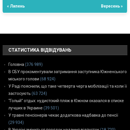
« Липень
Вересень »
СТАТИСТИКА ВІДВІДУВАНЬ
Головна
(376 989)
В СБУ прокоментували затримання заступника Южненського
міського голови
(68 924)
У Раді пояснили, що таке четверта черга мобілізації та коли її
застосують
(63 724)
“Голый” отдых: нудистский пляж в Южном оказался в списке
лучших в Украине
(39 501)
У травні пенсіонерів чекає додаткова надбавка до пенсії
(29 934)
В Україні зміниться порядок надання відпусток
(18 720)