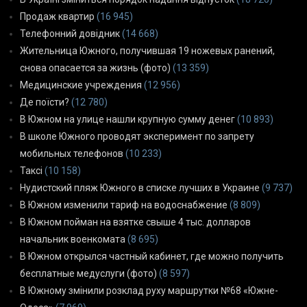
Продаж квартир
(16 945)
Телефонний довідник
(14 668)
Жительница Южного, получившая 19 ножевых ранений,
снова опасается за жизнь (фото)
(13 359)
Медицинские учреждения
(12 956)
Де поїсти?
(12 780)
В Южном на улице нашли крупную сумму денег
(10 893)
В школе Южного проводят эксперимент по запрету
мобильных телефонов
(10 233)
Таксі
(10 158)
Нудистский пляж Южного в списке лучших в Украине
(9 737)
В Южном изменили тариф на водоснабжение
(8 809)
В Южном пойман на взятке свыше 4 тыс. долларов
начальник военкомата
(8 695)
В Южном открылся частный кабинет, где можно получить
бесплатные медуслуги (фото)
(8 597)
В Южному змінили розклад руху маршрутки №68 «Южне-