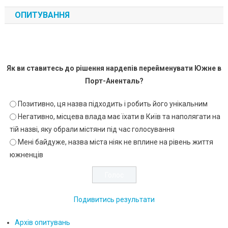
ОПИТУВАННЯ
Як ви ставитесь до рішення нардепів перейменувати Южне в
Порт-Аненталь?
Позитивно, ця назва підходить і робить його унікальним
Негативно, місцева влада має їхати в Київ та наполягати на
тій назві, яку обрали містяни під час голосування
Мені байдуже, назва міста ніяк не вплине на рівень життя
южненців
Подивитись результати
Архів опитувань