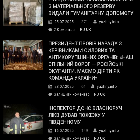
симпатії
З МАТЕРІАЛЬНОГО РЕЗЕРВУ
виборців
ВИДАЛИ ГУМАНІТАРНУ ДОПОМОГУ
Трампа
271
25.07.2025
yuzhny.info
–
до
2 Коментарі
RU
UK
The
У
Wall
Південному
ПРЕЗИДЕНТ ПРОВІВ НАРАДУ З
Street
працівникам
КЕРІВНИКАМИ СИЛОВИХ ТА
Journal.
ОПЗ
АНТИКОРУПЦІЙНИХ ОРГАНІВ: «НАШ
з
СПІЛЬНИЙ ВОРОГ — РОСІЙСЬКІ
матеріального
ОКУПАНТИ. МАЄМО ДІЯТИ ЯК
резерву
КОМАНДА УКРАЇНИ»
видали
61
23.07.2025
yuzhny.info
гуманітарну
on
Залишити коментар
RU
UK
допомогу
Президент
провів
ІНСПЕКТОР ДСНС ВЛАСНОРУЧ
нараду
ЛІКВІДУВАВ ПОЖЕЖУ У
з
ПІВДЕННОМУ
керівниками
149
16.07.2025
yuzhny.info
силових
on
Залишити коментар
RU
UK
та