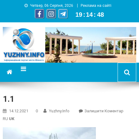
Четвер, 06 Серпня, 2026
Реклама на сайті
19
:
14
:
48
YUZHNY.INFO
информационный портал города Южный
1.1
On
14.12.2021
0
Yuzhny.info
Залишити Коментар
1.1
RU
UK