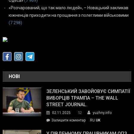
Одеса»
(7 969)
«Розчарований, що так мало людей», – Новацький закликав
южненців приходити на прощання з полеглими військовими
(7 298)
НОВІ
ЗЕЛЕНСЬКИЙ ЗАВОЙОВУЄ СИМПАТІЇ
ВИБОРЦІВ ТРАМПА – THE WALL
STREET JOURNAL.
52
02.11.2025
yuzhny.info
on
Залишити коментар
RU
UK
Зеленський
завойовує
У ПІВДЕННОМУ ПРАЦІВНИКАМ ОПЗ