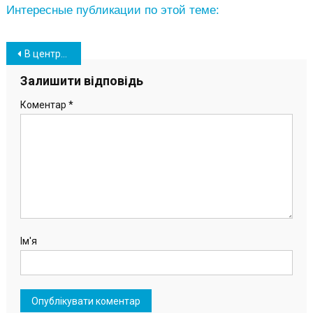
Интересные публикации по этой теме:
Навігація
В центре Южного начали монтировать новогоднюю елку (фото)
записів
Залишити відповідь
Коментар
*
Ім'я