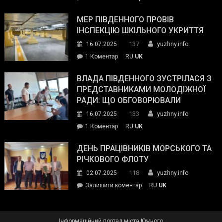
Інспектор
антикорупційних
ДСНС
МЕР ПІВДЕННОГО ПРОВІВ
органів:
власноруч
ІНСПЕКЦІЮ ШКІЛЬНОГО УКРИТТЯ
«Наш
ліквідував
спільний
137
16.07.2025
yuzhny.info
пожежу
ворог
до
1 Коментар
RU
UK
у
—
Мер
Південному
російські
Південного
ВЛАДА ПІВДЕННОГО ЗУСТРІЛАСЯ З
окупанти.
провів
ПРЕДСТАВНИКАМИ МОЛОДІЖНОЇ
Маємо
інспекцію
РАДИ: ЩО ОБГОВОРЮВАЛИ
діяти
шкільного
133
16.07.2025
yuzhny.info
як
укриття
команда
до
1 Коментар
RU
UK
України»
Влада
Південного
ДЕНЬ ПРАЦІВНИКІВ МОРСЬКОГО ТА
зустрілася
РІЧКОВОГО ФЛОТУ
з
118
02.07.2025
yuzhny.info
представниками
on
Залишити коментар
RU
UK
молодіжної
День
ради:
працівників
що
морського
обговорювали
Інформаційний портал міста Южного