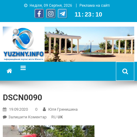
Неділя, 09 Серпня, 2026
Реклама на сайті
11
:
23
:
11
YUZHNY.INFO
информационный портал города Южный
DSCN0090
19.09.2020
0
Юля Гринишина
On
Залишити Коментар
RU
UK
DSCN0090