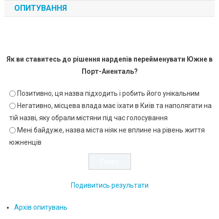
ОПИТУВАННЯ
Як ви ставитесь до рішення нардепів перейменувати Южне в
Порт-Аненталь?
Позитивно, ця назва підходить і робить його унікальним
Негативно, місцева влада має їхати в Київ та наполягати на
тій назві, яку обрали містяни під час голосування
Мені байдуже, назва міста ніяк не вплине на рівень життя
южненців
Подивитись результати
Архів опитувань