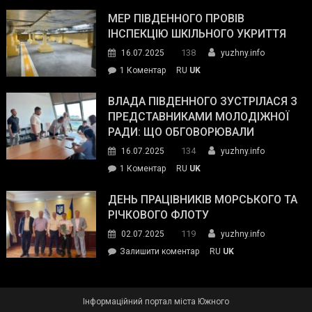
Інспектор
антикорупційних
ДСНС
МЕР ПІВДЕННОГО ПРОВІВ
органів:
власноруч
ІНСПЕКЦІЮ ШКІЛЬНОГО УКРИТТЯ
«Наш
ліквідував
спільний
138
16.07.2025
yuzhny.info
пожежу
ворог
до
1 Коментар
RU
UK
у
—
Мер
Південному
російські
Південного
ВЛАДА ПІВДЕННОГО ЗУСТРІЛАСЯ З
окупанти.
провів
ПРЕДСТАВНИКАМИ МОЛОДІЖНОЇ
Маємо
інспекцію
РАДИ: ЩО ОБГОВОРЮВАЛИ
діяти
шкільного
134
16.07.2025
yuzhny.info
як
укриття
команда
до
1 Коментар
RU
UK
України»
Влада
Південного
ДЕНЬ ПРАЦІВНИКІВ МОРСЬКОГО ТА
зустрілася
РІЧКОВОГО ФЛОТУ
з
119
02.07.2025
yuzhny.info
представниками
on
Залишити коментар
RU
UK
молодіжної
День
ради:
працівників
що
морського
обговорювали
Інформаційний портал міста Южного
та