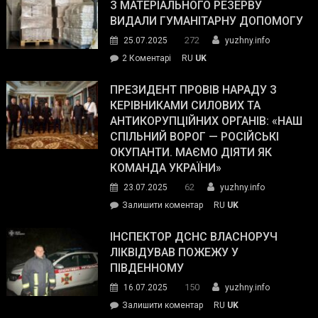
симпатії
З МАТЕРІАЛЬНОГО РЕЗЕРВУ
виборців
ВИДАЛИ ГУМАНІТАРНУ ДОПОМОГУ
Трампа
272
25.07.2025
yuzhny.info
–
до
2 Коментарі
RU
UK
The
У
Wall
Південному
ПРЕЗИДЕНТ ПРОВІВ НАРАДУ З
Street
працівникам
КЕРІВНИКАМИ СИЛОВИХ ТА
Journal.
ОПЗ
АНТИКОРУПЦІЙНИХ ОРГАНІВ: «НАШ
з
СПІЛЬНИЙ ВОРОГ — РОСІЙСЬКІ
матеріального
ОКУПАНТИ. МАЄМО ДІЯТИ ЯК
резерву
КОМАНДА УКРАЇНИ»
видали
62
23.07.2025
yuzhny.info
гуманітарну
on
Залишити коментар
RU
UK
допомогу
Президент
провів
ІНСПЕКТОР ДСНС ВЛАСНОРУЧ
нараду
ЛІКВІДУВАВ ПОЖЕЖУ У
з
ПІВДЕННОМУ
керівниками
150
16.07.2025
yuzhny.info
силових
on
Залишити коментар
RU
UK
та