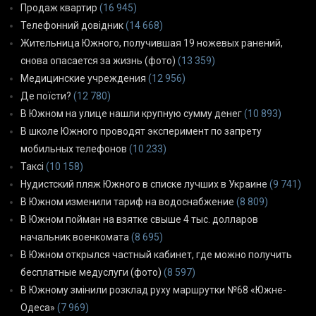
Продаж квартир
(16 945)
Телефонний довідник
(14 668)
Жительница Южного, получившая 19 ножевых ранений,
снова опасается за жизнь (фото)
(13 359)
Медицинские учреждения
(12 956)
Де поїсти?
(12 780)
В Южном на улице нашли крупную сумму денег
(10 893)
В школе Южного проводят эксперимент по запрету
мобильных телефонов
(10 233)
Таксі
(10 158)
Нудистский пляж Южного в списке лучших в Украине
(9 741)
В Южном изменили тариф на водоснабжение
(8 809)
В Южном пойман на взятке свыше 4 тыс. долларов
начальник военкомата
(8 695)
В Южном открылся частный кабинет, где можно получить
бесплатные медуслуги (фото)
(8 597)
В Южному змінили розклад руху маршрутки №68 «Южне-
Одеса»
(7 969)