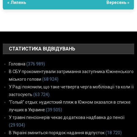
« Липень
Вересень »
СТАТИСТИКА ВІДВІДУВАНЬ
Головна
(376 989)
В СБУ прокоментували затримання заступника Южненського
міського голови
(68 924)
У Раді пояснили, що таке четверта черга мобілізації та коли її
застосують
(63 724)
“Голый” отдых: нудистский пляж в Южном оказался в списке
лучших в Украине
(39 505)
У травні пенсіонерів чекає додаткова надбавка до пенсії
(29 934)
В Україні зміниться порядок надання відпусток
(18 720)