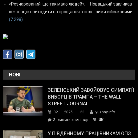
«Розчарований, що так мало людей», – Новацький закликав
южненців приходити на прощання з полеглими військовими
(7 298)
НОВІ
ЗЕЛЕНСЬКИЙ ЗАВОЙОВУЄ СИМПАТІЇ
ВИБОРЦІВ ТРАМПА – THE WALL
STREET JOURNAL.
53
02.11.2025
yuzhny.info
on
Залишити коментар
RU
UK
Зеленський
завойовує
У ПІВДЕННОМУ ПРАЦІВНИКАМ ОПЗ