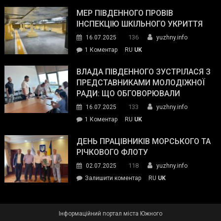
Інспектор
антикорупційних
ДСНС
МЕР ПІВДЕННОГО ПРОВІВ
органів:
власноруч
ІНСПЕКЦІЮ ШКІЛЬНОГО УКРИТТЯ
«Наш
ліквідував
спільний
136
16.07.2025
yuzhny.info
пожежу
ворог
до
1 Коментар
RU
UK
у
—
Мер
Південному
російські
Південного
ВЛАДА ПІВДЕННОГО ЗУСТРІЛАСЯ З
окупанти.
провів
ПРЕДСТАВНИКАМИ МОЛОДІЖНОЇ
Маємо
інспекцію
РАДИ: ЩО ОБГОВОРЮВАЛИ
діяти
шкільного
133
16.07.2025
yuzhny.info
як
укриття
команда
до
1 Коментар
RU
UK
України»
Влада
Південного
ДЕНЬ ПРАЦІВНИКІВ МОРСЬКОГО ТА
зустрілася
РІЧКОВОГО ФЛОТУ
з
118
02.07.2025
yuzhny.info
представниками
on
Залишити коментар
RU
UK
молодіжної
День
ради:
працівників
що
морського
обговорювали
Інформаційний портал міста Южного
та