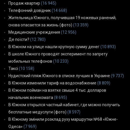
Продаж квартир
(16 945)
Телефонний довідник
(14 668)
Жительница Южного, получившая 19 ножевых ранений,
снова опасается за жизнь (фото)
(13 359)
Медицинские учреждения
(12 956)
Де поїсти?
(12 780)
В Южном на улице нашли крупную сумму денег
(10 893)
В школе Южного проводят эксперимент по запрету
мобильных телефонов
(10 233)
Таксі
(10 158)
Нудистский пляж Южного в списке лучших в Украине
(9 737)
В Южном изменили тариф на водоснабжение
(8 809)
В Южном пойман на взятке свыше 4 тыс. долларов
начальник военкомата
(8 695)
В Южном открылся частный кабинет, где можно получить
бесплатные медуслуги (фото)
(8 597)
В Южному змінили розклад руху маршрутки №68 «Южне-
Одеса»
(7 969)