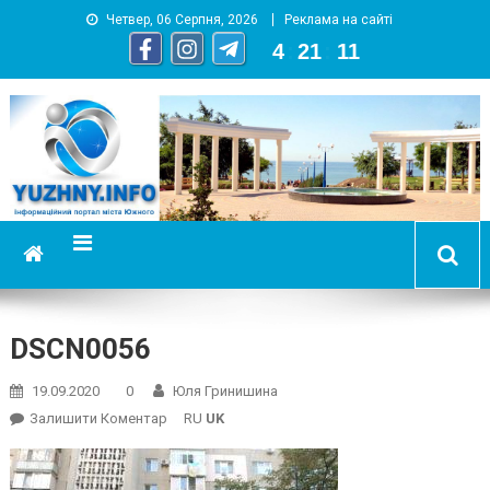
Четвер, 06 Серпня, 2026
Реклама на сайті
4
:
21
:
12
YUZHNY.INFO
информационный портал города Южный
DSCN0056
19.09.2020
0
Юля Гринишина
On
Залишити Коментар
RU
UK
DSCN0056