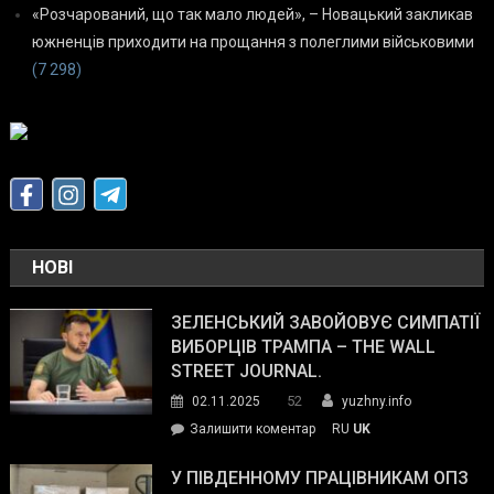
«Розчарований, що так мало людей», – Новацький закликав
южненців приходити на прощання з полеглими військовими
(7 298)
НОВІ
ЗЕЛЕНСЬКИЙ ЗАВОЙОВУЄ СИМПАТІЇ
ВИБОРЦІВ ТРАМПА – THE WALL
STREET JOURNAL.
52
02.11.2025
yuzhny.info
on
Залишити коментар
RU
UK
Зеленський
завойовує
У ПІВДЕННОМУ ПРАЦІВНИКАМ ОПЗ