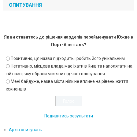
ОПИТУВАННЯ
Як ви ставитесь до рішення нардепів перейменувати Южне в
Порт-Аненталь?
Позитивно, ця назва підходить і робить його унікальним
Негативно, місцева влада має їхати в Київ та наполягати на
тій назві, яку обрали містяни під час голосування
Мені байдуже, назва міста ніяк не вплине на рівень життя
южненців
Подивитись результати
Архів опитувань