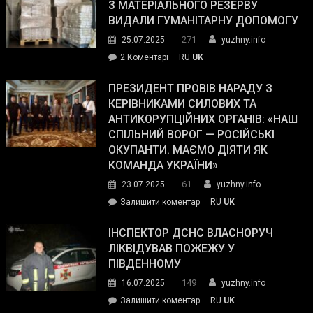
симпатії
З МАТЕРІАЛЬНОГО РЕЗЕРВУ
виборців
ВИДАЛИ ГУМАНІТАРНУ ДОПОМОГУ
Трампа
271
25.07.2025
yuzhny.info
–
до
2 Коментарі
RU
UK
The
У
Wall
Південному
ПРЕЗИДЕНТ ПРОВІВ НАРАДУ З
Street
працівникам
КЕРІВНИКАМИ СИЛОВИХ ТА
Journal.
ОПЗ
АНТИКОРУПЦІЙНИХ ОРГАНІВ: «НАШ
з
СПІЛЬНИЙ ВОРОГ — РОСІЙСЬКІ
матеріального
ОКУПАНТИ. МАЄМО ДІЯТИ ЯК
резерву
КОМАНДА УКРАЇНИ»
видали
61
23.07.2025
yuzhny.info
гуманітарну
on
Залишити коментар
RU
UK
допомогу
Президент
провів
ІНСПЕКТОР ДСНС ВЛАСНОРУЧ
нараду
ЛІКВІДУВАВ ПОЖЕЖУ У
з
ПІВДЕННОМУ
керівниками
149
16.07.2025
yuzhny.info
силових
on
Залишити коментар
RU
UK
та