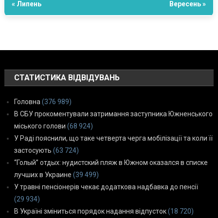
« Липень
Вересень »
СТАТИСТИКА ВІДВІДУВАНЬ
Головна
(376 989)
В СБУ прокоментували затримання заступника Южненського
міського голови
(68 924)
У Раді пояснили, що таке четверта черга мобілізації та коли її
застосують
(63 724)
“Голый” отдых: нудистский пляж в Южном оказался в списке
лучших в Украине
(39 499)
У травні пенсіонерів чекає додаткова надбавка до пенсії
(29 934)
В Україні зміниться порядок надання відпусток
(18 720)