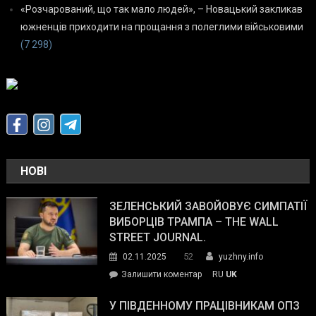
«Розчарований, що так мало людей», – Новацький закликав
южненців приходити на прощання з полеглими військовими
(7 298)
НОВІ
ЗЕЛЕНСЬКИЙ ЗАВОЙОВУЄ СИМПАТІЇ
ВИБОРЦІВ ТРАМПА – THE WALL
STREET JOURNAL.
52
02.11.2025
yuzhny.info
on
Залишити коментар
RU
UK
Зеленський
завойовує
У ПІВДЕННОМУ ПРАЦІВНИКАМ ОПЗ