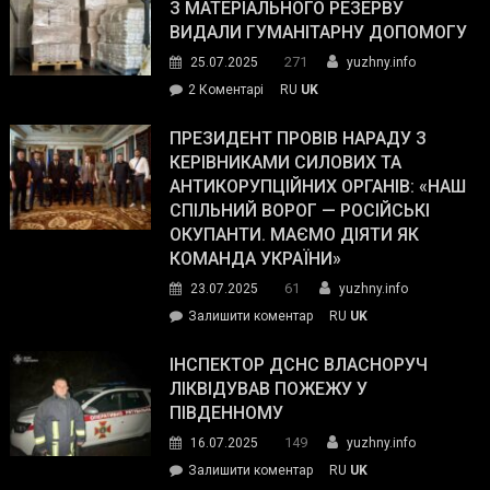
симпатії
З МАТЕРІАЛЬНОГО РЕЗЕРВУ
виборців
ВИДАЛИ ГУМАНІТАРНУ ДОПОМОГУ
Трампа
271
25.07.2025
yuzhny.info
–
до
2 Коментарі
RU
UK
The
У
Wall
Південному
ПРЕЗИДЕНТ ПРОВІВ НАРАДУ З
Street
працівникам
КЕРІВНИКАМИ СИЛОВИХ ТА
Journal.
ОПЗ
АНТИКОРУПЦІЙНИХ ОРГАНІВ: «НАШ
з
СПІЛЬНИЙ ВОРОГ — РОСІЙСЬКІ
матеріального
ОКУПАНТИ. МАЄМО ДІЯТИ ЯК
резерву
КОМАНДА УКРАЇНИ»
видали
61
23.07.2025
yuzhny.info
гуманітарну
on
Залишити коментар
RU
UK
допомогу
Президент
провів
ІНСПЕКТОР ДСНС ВЛАСНОРУЧ
нараду
ЛІКВІДУВАВ ПОЖЕЖУ У
з
ПІВДЕННОМУ
керівниками
149
16.07.2025
yuzhny.info
силових
on
Залишити коментар
RU
UK
та