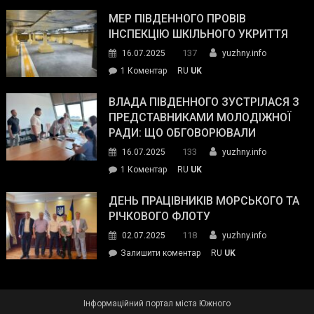
Інспектор
антикорупційних
ДСНС
МЕР ПІВДЕННОГО ПРОВІВ
органів:
власноруч
ІНСПЕКЦІЮ ШКІЛЬНОГО УКРИТТЯ
«Наш
ліквідував
спільний
137
16.07.2025
yuzhny.info
пожежу
ворог
до
1 Коментар
RU
UK
у
—
Мер
Південному
російські
Південного
ВЛАДА ПІВДЕННОГО ЗУСТРІЛАСЯ З
окупанти.
провів
ПРЕДСТАВНИКАМИ МОЛОДІЖНОЇ
Маємо
інспекцію
РАДИ: ЩО ОБГОВОРЮВАЛИ
діяти
шкільного
133
16.07.2025
yuzhny.info
як
укриття
команда
до
1 Коментар
RU
UK
України»
Влада
Південного
ДЕНЬ ПРАЦІВНИКІВ МОРСЬКОГО ТА
зустрілася
РІЧКОВОГО ФЛОТУ
з
118
02.07.2025
yuzhny.info
представниками
on
Залишити коментар
RU
UK
молодіжної
День
ради:
працівників
що
морського
обговорювали
Інформаційний портал міста Южного
та