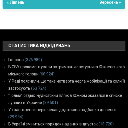
« Липень
Вересень »
СТАТИСТИКА ВІДВІДУВАНЬ
Головна
(376 989)
В СБУ прокоментували затримання заступника Южненського
міського голови
(68 924)
У Раді пояснили, що таке четверта черга мобілізації та коли її
застосують
(63 724)
“Голый” отдых: нудистский пляж в Южном оказался в списке
лучших в Украине
(39 501)
У травні пенсіонерів чекає додаткова надбавка до пенсії
(29 934)
В Україні зміниться порядок надання відпусток
(18 720)