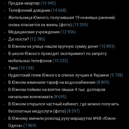
Продаж квартир
(16 945)
Телефонний довідник
(14 668)
Жительница Южного, получившая 19 ножевых ранений,
снова опасается за жизнь (фото)
(13 359)
Медицинские учреждения
(12 956)
Де поїсти?
(12 780)
В Южном на улице нашли крупную сумму денег
(10 893)
В школе Южного проводят эксперимент по запрету
мобильных телефонов
(10 233)
Таксі
(10 158)
Нудистский пляж Южного в списке лучших в Украине
(9 738)
В Южном изменили тариф на водоснабжение
(8 809)
В Южном пойман на взятке свыше 4 тыс. долларов
начальник военкомата
(8 695)
В Южном открылся частный кабинет, где можно получить
бесплатные медуслуги (фото)
(8 597)
В Южному змінили розклад руху маршрутки №68 «Южне-
Одеса»
(7 969)