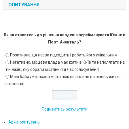
ОПИТУВАННЯ
Як ви ставитесь до рішення нардепів перейменувати Южне в
Порт-Аненталь?
Позитивно, ця назва підходить і робить його унікальним
Негативно, місцева влада має їхати в Київ та наполягати на
тій назві, яку обрали містяни під час голосування
Мені байдуже, назва міста ніяк не вплине на рівень життя
южненців
Подивитись результати
Архів опитувань