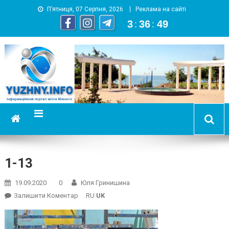
П’ятниця, 07 Серпня, 2026
Реклама на сайті
3
:
36
:
50
YUZHNY.INFO
информационный портал города Южный
1-13
19.09.2020
0
Юля Гринишина
On
Залишити Коментар
RU
UK
1-
13