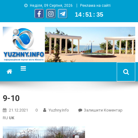
Неділя, 09 Серпня, 2026
Реклама на сайті
14
:
51
:
36
YUZHNY.INFO
информационный портал города Южный
9-10
On
21.12.2021
0
Yuzhny.info
Залишити Коментар
9-
RU
UK
10