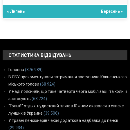
« Липень
Вересень »
СТАТИСТИКА ВІДВІДУВАНЬ
Головна
(376 989)
В СБУ прокоментували затримання заступника Южненського
міського голови
(68 924)
У Раді пояснили, що таке четверта черга мобілізації та коли її
застосують
(63 724)
“Голый” отдых: нудистский пляж в Южном оказался в списке
лучших в Украине
(39 506)
У травні пенсіонерів чекає додаткова надбавка до пенсії
(29 934)