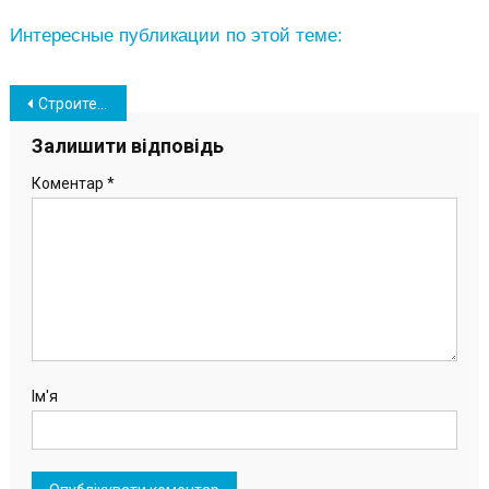
Интересные публикации по этой теме:
Навігація
Строительство Болгарского сквера в Южном на завершающей стадии (фото)
записів
Залишити відповідь
Коментар
*
Ім'я