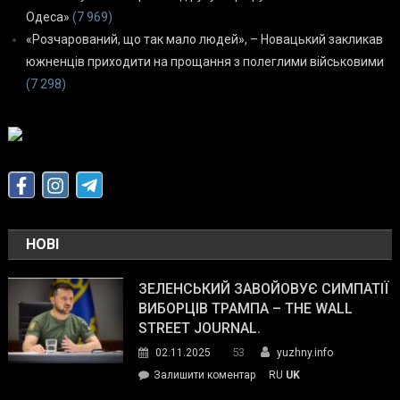
Одеса»
(7 969)
«Розчарований, що так мало людей», – Новацький закликав
южненців приходити на прощання з полеглими військовими
(7 298)
НОВІ
ЗЕЛЕНСЬКИЙ ЗАВОЙОВУЄ СИМПАТІЇ
ВИБОРЦІВ ТРАМПА – THE WALL
STREET JOURNAL.
53
02.11.2025
yuzhny.info
on
Залишити коментар
RU
UK
Зеленський