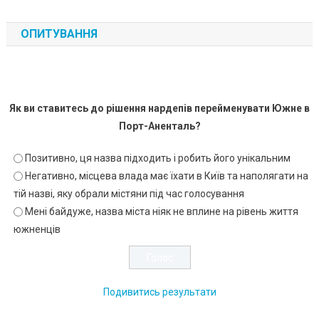
ОПИТУВАННЯ
Як ви ставитесь до рішення нардепів перейменувати Южне в
Порт-Аненталь?
Позитивно, ця назва підходить і робить його унікальним
Негативно, місцева влада має їхати в Київ та наполягати на
тій назві, яку обрали містяни під час голосування
Мені байдуже, назва міста ніяк не вплине на рівень життя
южненців
Подивитись результати