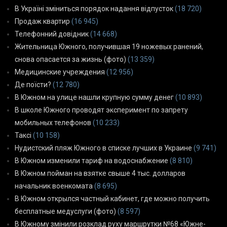
В Україні зміниться порядок надання відпусток
(18 720)
Продаж квартир
(16 945)
Телефонний довідник
(14 668)
Жительница Южного, получившая 19 ножевых ранений,
снова опасается за жизнь (фото)
(13 359)
Медицинские учреждения
(12 956)
Де поїсти?
(12 780)
В Южном на улице нашли крупную сумму денег
(10 893)
В школе Южного проводят эксперимент по запрету
мобильных телефонов
(10 233)
Таксі
(10 158)
Нудистский пляж Южного в списке лучших в Украине
(9 741)
В Южном изменили тариф на водоснабжение
(8 810)
В Южном пойман на взятке свыше 4 тыс. долларов
начальник военкомата
(8 695)
В Южном открылся частный кабинет, где можно получить
бесплатные медуслуги (фото)
(8 597)
В Южному змінили розклад руху маршрутки №68 «Южне-