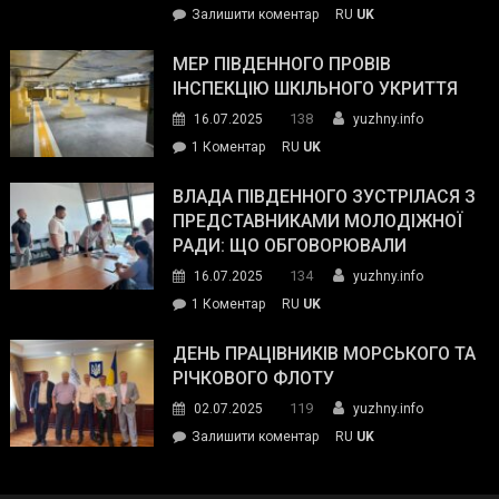
on
Залишити коментар
RU
UK
та
Інспектор
антикорупційних
ДСНС
МЕР ПІВДЕННОГО ПРОВІВ
органів:
власноруч
ІНСПЕКЦІЮ ШКІЛЬНОГО УКРИТТЯ
«Наш
ліквідував
спільний
138
16.07.2025
yuzhny.info
пожежу
ворог
до
1 Коментар
RU
UK
у
—
Мер
Південному
російські
Південного
ВЛАДА ПІВДЕННОГО ЗУСТРІЛАСЯ З
окупанти.
провів
ПРЕДСТАВНИКАМИ МОЛОДІЖНОЇ
Маємо
інспекцію
РАДИ: ЩО ОБГОВОРЮВАЛИ
діяти
шкільного
134
16.07.2025
yuzhny.info
як
укриття
команда
до
1 Коментар
RU
UK
України»
Влада
Південного
ДЕНЬ ПРАЦІВНИКІВ МОРСЬКОГО ТА
зустрілася
РІЧКОВОГО ФЛОТУ
з
119
02.07.2025
yuzhny.info
представниками
on
Залишити коментар
RU
UK
молодіжної
День
ради:
працівників
що