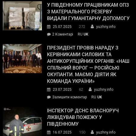
завойовує
У ПІВДЕННОМУ ПРАЦІВНИКАМ ОПЗ
симпатії
З МАТЕРІАЛЬНОГО РЕЗЕРВУ
виборців
ВИДАЛИ ГУМАНІТАРНУ ДОПОМОГУ
Трампа
272
25.07.2025
yuzhny.info
–
до
2 Коментарі
RU
UK
The
У
Wall
Південному
ПРЕЗИДЕНТ ПРОВІВ НАРАДУ З
Street
працівникам
КЕРІВНИКАМИ СИЛОВИХ ТА
Journal.
ОПЗ
АНТИКОРУПЦІЙНИХ ОРГАНІВ: «НАШ
з
СПІЛЬНИЙ ВОРОГ — РОСІЙСЬКІ
матеріального
ОКУПАНТИ. МАЄМО ДІЯТИ ЯК
резерву
КОМАНДА УКРАЇНИ»
видали
62
23.07.2025
yuzhny.info
гуманітарну
on
Залишити коментар
RU
UK
допомогу
Президент
провів
ІНСПЕКТОР ДСНС ВЛАСНОРУЧ
нараду
ЛІКВІДУВАВ ПОЖЕЖУ У
з
ПІВДЕННОМУ
керівниками
150
16.07.2025
yuzhny.info
силових