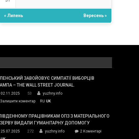
31
« Липень
Вересень »
ЛЕНСЬКИЙ ЗАВОЙОВУЄ СИМПАТІЇ ВИБОРЦІВ
АМПА – THE WALL STREET JOURNAL.
53
02.11.2025
yuzhny.info
on
Залишити коментар
RU
UK
Зеленський
завойовує
ПІВДЕННОМУ ПРАЦІВНИКАМ ОПЗ З МАТЕРІАЛЬНОГО
симпатії
ЕЗЕРВУ ВИДАЛИ ГУМАНІТАРНУ ДОПОМОГУ
виборців
272
до
25.07.2025
yuzhny.info
2 Коментарі
Трампа
У