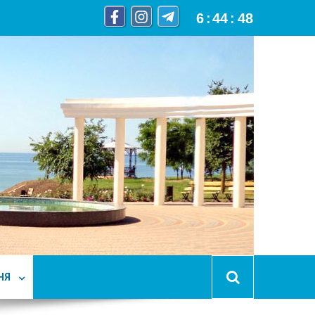
6
:
44
:
49
НЯ