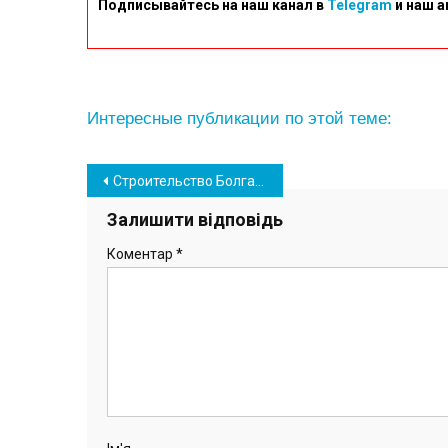
Подписывайтесь на наш канал в
Telegram
и наш а
Интересные публикации по этой теме:
Навігація
Строительство Болгарского сквера в Южном на завершающей стадии (фото)
записів
Залишити відповідь
Коментар
*