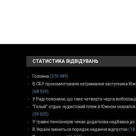
СТАТИСТИКА ВІДВІДУВАНЬ
Головна
(376 989)
В СБУ прокоментували затримання заступника Южн
(68 924)
У Раді пояснили, що таке четверта черга мобілізаці
“Голый” отдых: нудистский пляж в Южном оказался
(39 505)
У травні пенсіонерів чекає додаткова надбавка до 
В Україні зміниться порядок надання відпусток
(18