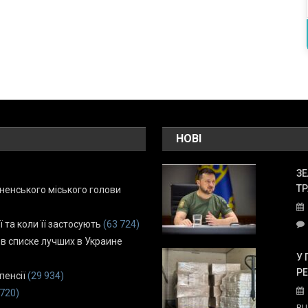
НОВІ
ЗЕ
ТР
енського міського голови
ї та коли її застосують
(63 724)
 в списке лучших в Украине
У 
Р
пенсії
(29 934)
 720)