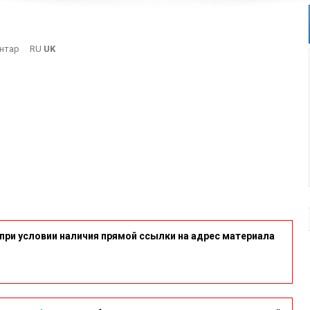
On
нтар
RU
UK
14-
9
при условии наличия прямой ссылки на адрес материала