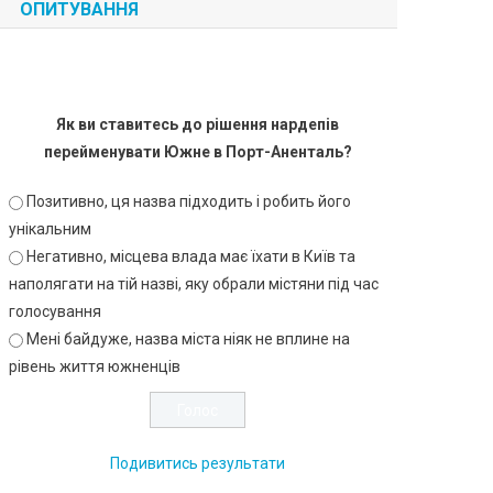
ОПИТУВАННЯ
Як ви ставитесь до рішення нардепів
перейменувати Южне в Порт-Аненталь?
Позитивно, ця назва підходить і робить його
унікальним
Негативно, місцева влада має їхати в Київ та
наполягати на тій назві, яку обрали містяни під час
голосування
Мені байдуже, назва міста ніяк не вплине на
рівень життя южненців
Подивитись результати