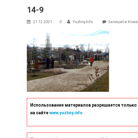
14-9
21.12.2021
0
Yuzhny.info
Залишити Коме
Использование материалов разрешается только 
на сайте
www.yuzhny.info.