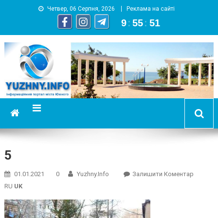
Четвер, 06 Серпня, 2026
Реклама на сайті
9
:
55
:
52
YUZHNY.INFO
информационный портал города Южный
5
On
01.01.2021
0
Yuzhny.info
Залишити Коментар
5
RU
UK