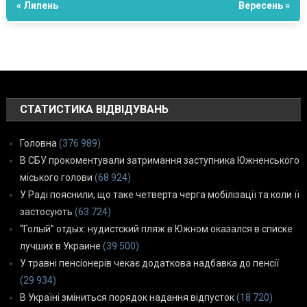
« Липень
Вересень »
СТАТИСТИКА ВІДВІДУВАНЬ
Головна
(376 989)
В СБУ прокоментували затримання заступника Южненського
міського голови
(68 924)
У Раді пояснили, що таке четверта черга мобілізації та коли її
застосують
(63 724)
“Голый” отдых: нудистский пляж в Южном оказался в списке
лучших в Украине
(39 500)
У травні пенсіонерів чекає додаткова надбавка до пенсії
(29 934)
В Україні зміниться порядок надання відпусток
(18 720)