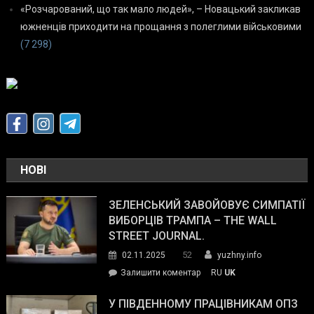
«Розчарований, що так мало людей», – Новацький закликав
южненців приходити на прощання з полеглими військовими
(7 298)
НОВІ
ЗЕЛЕНСЬКИЙ ЗАВОЙОВУЄ СИМПАТІЇ
ВИБОРЦІВ ТРАМПА – THE WALL
STREET JOURNAL.
52
02.11.2025
yuzhny.info
on
Залишити коментар
RU
UK
Зеленський
завойовує
У ПІВДЕННОМУ ПРАЦІВНИКАМ ОПЗ