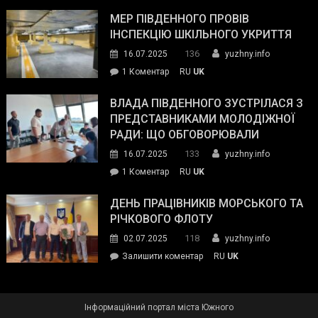
Інспектор
антикорупційних
ДСНС
МЕР ПІВДЕННОГО ПРОВІВ
органів:
власноруч
ІНСПЕКЦІЮ ШКІЛЬНОГО УКРИТТЯ
«Наш
ліквідував
спільний
136
16.07.2025
yuzhny.info
пожежу
ворог
до
1 Коментар
RU
UK
у
—
Мер
Південному
російські
Південного
ВЛАДА ПІВДЕННОГО ЗУСТРІЛАСЯ З
окупанти.
провів
ПРЕДСТАВНИКАМИ МОЛОДІЖНОЇ
Маємо
інспекцію
РАДИ: ЩО ОБГОВОРЮВАЛИ
діяти
шкільного
133
16.07.2025
yuzhny.info
як
укриття
команда
до
1 Коментар
RU
UK
України»
Влада
Південного
ДЕНЬ ПРАЦІВНИКІВ МОРСЬКОГО ТА
зустрілася
РІЧКОВОГО ФЛОТУ
з
118
02.07.2025
yuzhny.info
представниками
on
Залишити коментар
RU
UK
молодіжної
День
ради:
працівників
що
морського
обговорювали
Інформаційний портал міста Южного
та