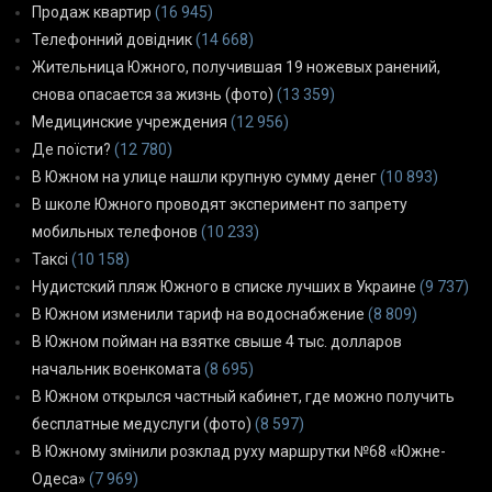
Продаж квартир
(16 945)
Телефонний довідник
(14 668)
Жительница Южного, получившая 19 ножевых ранений,
снова опасается за жизнь (фото)
(13 359)
Медицинские учреждения
(12 956)
Де поїсти?
(12 780)
В Южном на улице нашли крупную сумму денег
(10 893)
В школе Южного проводят эксперимент по запрету
мобильных телефонов
(10 233)
Таксі
(10 158)
Нудистский пляж Южного в списке лучших в Украине
(9 737)
В Южном изменили тариф на водоснабжение
(8 809)
В Южном пойман на взятке свыше 4 тыс. долларов
начальник военкомата
(8 695)
В Южном открылся частный кабинет, где можно получить
бесплатные медуслуги (фото)
(8 597)
В Южному змінили розклад руху маршрутки №68 «Южне-
Одеса»
(7 969)