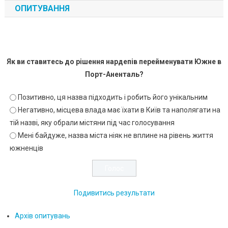
ОПИТУВАННЯ
Як ви ставитесь до рішення нардепів перейменувати Южне в
Порт-Аненталь?
Позитивно, ця назва підходить і робить його унікальним
Негативно, місцева влада має їхати в Київ та наполягати на
тій назві, яку обрали містяни під час голосування
Мені байдуже, назва міста ніяк не вплине на рівень життя
южненців
Подивитись результати
Архів опитувань