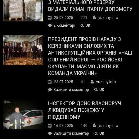
симпатії
З МАТЕРІАЛЬНОГО РЕЗЕРВУ
виборців
ВИДАЛИ ГУМАНІТАРНУ ДОПОМОГУ
Трампа
271
25.07.2025
yuzhny.info
–
до
2 Коментарі
RU
UK
The
У
Wall
Південному
ПРЕЗИДЕНТ ПРОВІВ НАРАДУ З
Street
працівникам
КЕРІВНИКАМИ СИЛОВИХ ТА
Journal.
ОПЗ
АНТИКОРУПЦІЙНИХ ОРГАНІВ: «НАШ
з
СПІЛЬНИЙ ВОРОГ — РОСІЙСЬКІ
матеріального
ОКУПАНТИ. МАЄМО ДІЯТИ ЯК
резерву
КОМАНДА УКРАЇНИ»
видали
61
23.07.2025
yuzhny.info
гуманітарну
on
Залишити коментар
RU
UK
допомогу
Президент
провів
ІНСПЕКТОР ДСНС ВЛАСНОРУЧ
нараду
ЛІКВІДУВАВ ПОЖЕЖУ У
з
ПІВДЕННОМУ
керівниками
149
16.07.2025
yuzhny.info
силових
on
Залишити коментар
RU
UK
та