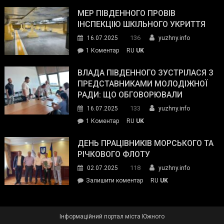
Інспектор
антикорупційних
ДСНС
МЕР ПІВДЕННОГО ПРОВІВ
органів:
власноруч
ІНСПЕКЦІЮ ШКІЛЬНОГО УКРИТТЯ
«Наш
ліквідував
спільний
136
16.07.2025
yuzhny.info
пожежу
ворог
до
1 Коментар
RU
UK
у
—
Мер
Південному
російські
Південного
ВЛАДА ПІВДЕННОГО ЗУСТРІЛАСЯ З
окупанти.
провів
ПРЕДСТАВНИКАМИ МОЛОДІЖНОЇ
Маємо
інспекцію
РАДИ: ЩО ОБГОВОРЮВАЛИ
діяти
шкільного
133
16.07.2025
yuzhny.info
як
укриття
команда
до
1 Коментар
RU
UK
України»
Влада
Південного
ДЕНЬ ПРАЦІВНИКІВ МОРСЬКОГО ТА
зустрілася
РІЧКОВОГО ФЛОТУ
з
118
02.07.2025
yuzhny.info
представниками
on
Залишити коментар
RU
UK
молодіжної
День
ради:
працівників
що
морського
обговорювали
Інформаційний портал міста Южного
та