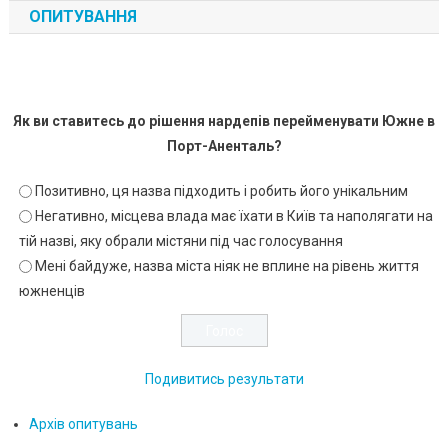
ОПИТУВАННЯ
Як ви ставитесь до рішення нардепів перейменувати Южне в
Порт-Аненталь?
Позитивно, ця назва підходить і робить його унікальним
Негативно, місцева влада має їхати в Київ та наполягати на
тій назві, яку обрали містяни під час голосування
Мені байдуже, назва міста ніяк не вплине на рівень життя
южненців
Подивитись результати
Архів опитувань