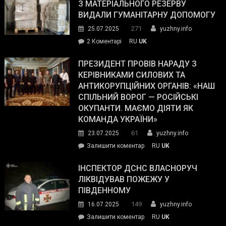
симпатії
З МАТЕРІАЛЬНОГО РЕЗЕРВУ
виборців
ВИДАЛИ ГУМАНІТАРНУ ДОПОМОГУ
Трампа
271
25.07.2025
yuzhny.info
–
до
2 Коментарі
RU
UK
The
У
Wall
Південному
ПРЕЗИДЕНТ ПРОВІВ НАРАДУ З
Street
працівникам
КЕРІВНИКАМИ СИЛОВИХ ТА
Journal.
ОПЗ
АНТИКОРУПЦІЙНИХ ОРГАНІВ: «НАШ
з
СПІЛЬНИЙ ВОРОГ — РОСІЙСЬКІ
матеріального
ОКУПАНТИ. МАЄМО ДІЯТИ ЯК
резерву
КОМАНДА УКРАЇНИ»
видали
61
23.07.2025
yuzhny.info
гуманітарну
on
Залишити коментар
RU
UK
допомогу
Президент
провів
ІНСПЕКТОР ДСНС ВЛАСНОРУЧ
нараду
ЛІКВІДУВАВ ПОЖЕЖУ У
з
ПІВДЕННОМУ
керівниками
149
16.07.2025
yuzhny.info
силових
on
Залишити коментар
RU
UK
та