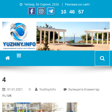
Четвер, 06 Серпня, 2026
Реклама на сайті
10
:
46
:
57
YUZHNY.INFO
информационный портал города Южный
4
On
01.01.2021
0
Yuzhny.info
Залишити Коментар
4
RU
UK