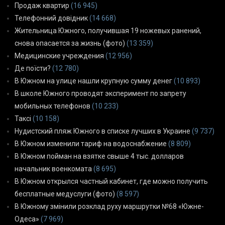
Продаж квартир
(16 945)
Телефонний довідник
(14 668)
Жительница Южного, получившая 19 ножевых ранений,
снова опасается за жизнь (фото)
(13 359)
Медицинские учреждения
(12 956)
Де поїсти?
(12 780)
В Южном на улице нашли крупную сумму денег
(10 893)
В школе Южного проводят эксперимент по запрету
мобильных телефонов
(10 233)
Таксі
(10 158)
Нудистский пляж Южного в списке лучших в Украине
(9 737)
В Южном изменили тариф на водоснабжение
(8 809)
В Южном пойман на взятке свыше 4 тыс. долларов
начальник военкомата
(8 695)
В Южном открылся частный кабинет, где можно получить
бесплатные медуслуги (фото)
(8 597)
В Южному змінили розклад руху маршрутки №68 «Южне-
Одеса»
(7 969)