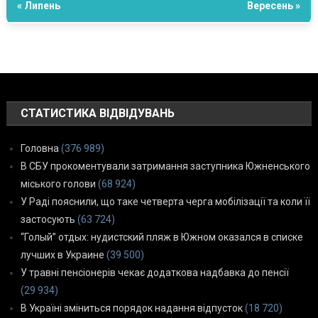
« Липень
Вересень »
СТАТИСТИКА ВІДВІДУВАНЬ
Головна
(376 989)
В СБУ прокоментували затримання заступника Южненського
міського голови
(68 924)
У Раді пояснили, що таке четверта черга мобілізації та коли її
застосують
(63 724)
“Голый” отдых: нудистский пляж в Южном оказался в списке
лучших в Украине
(39 500)
У травні пенсіонерів чекає додаткова надбавка до пенсії
(29 934)
В Україні зміниться порядок надання відпусток
(18 720)