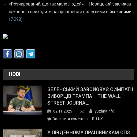
«Розчарований, що так мало людей», – Новацький закликав
южненців приходити на прощання з полеглими військовими
(7 298)
НОВІ
ЗЕЛЕНСЬКИЙ ЗАВОЙОВУЄ СИМПАТІЇ
ВИБОРЦІВ ТРАМПА – THE WALL
STREET JOURNAL.
52
02.11.2025
yuzhny.info
on
Залишити коментар
RU
UK
Зеленський
завойовує
У ПІВДЕННОМУ ПРАЦІВНИКАМ ОПЗ