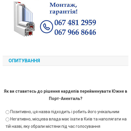
ОПИТУВАННЯ
Як ви ставитесь до рішення нардепів перейменувати Южне в
Порт-Аненталь?
Позитивно, ця назва підходить і робить його унікальним
Негативно, місцева влада має їхати в Київ та наполягати на
тій назві, яку обрали містяни під час голосування