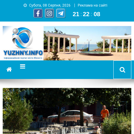
Субота, 08 Серпня, 2026
Реклама на сайті
21
:
22
:
09
YUZHNY.INFO
информационный портал города Южный