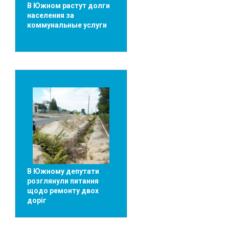
В Южном растут долги
населения за
коммунальные услуги
В Южному депутати
розглянули питання
щодо ремонту двох
доріг