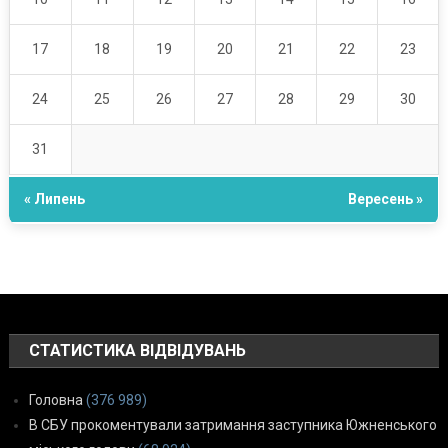
17
18
19
20
21
22
23
24
25
26
27
28
29
30
31
« Липень
Вересень »
СТАТИСТИКА ВІДВІДУВАНЬ
Головна
(376 989)
В СБУ прокоментували затримання заступника Южненського