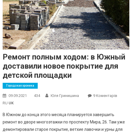
Ремонт полным ходом: в Южный
доставили новое покрытие для
детской площадки
Городская хроника
До
09.09.2021
434
Юля Гринишина
9 Коментарів
Ремонт
RU
UK
Полным
В Южном до конца этого месяца планируется завершить
Ходом:
ремонт во дворе многоэтажки по проспекту Мира, 26. Там уже
В
демонтировали старое покрытие, ветхие лавочки и урны для
Южный