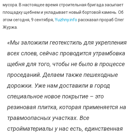
Достав
мусора. В настоящее время строительная бригада засыпает
Новое
площадку щебнем и укладывает новый бортовой камень. Об
Покрыт
этом сегодня, 9 сентября,
Yuzhny.info
рассказал прораб Олег
Для
Журжа.
Детско
Площад
«Мы заложили геотекстиль для укрепления
всех слоев, сейчас проводится утрамбовка
щебня для того, чтобы не было в процессе
проседаний. Делаем также пешеходные
дорожки. Уже нам доставили в город
специальное новое покрытие – это
резиновая плитка, которая применяется на
травмоопасных участках. Все
стройматериалы у нас есть, единственная