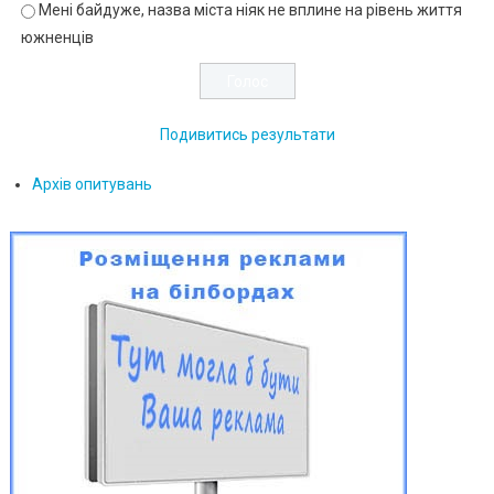
Мені байдуже, назва міста ніяк не вплине на рівень життя
южненців
Подивитись результати
Архів опитувань