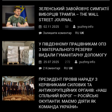
ЗЕЛЕНСЬКИЙ ЗАВОЙОВУЄ СИМПАТІЇ
ВИБОРЦІВ ТРАМПА – THE WALL
STREET JOURNAL.
53
02.11.2025
yuzhny.info
on
Залишити коментар
RU
UK
Зеленський
завойовує
У ПІВДЕННОМУ ПРАЦІВНИКАМ ОПЗ
симпатії
З МАТЕРІАЛЬНОГО РЕЗЕРВУ
виборців
ВИДАЛИ ГУМАНІТАРНУ ДОПОМОГУ
Трампа
272
25.07.2025
yuzhny.info
–
до
2 Коментарі
RU
UK
The
У
Wall
Південному
ПРЕЗИДЕНТ ПРОВІВ НАРАДУ З
Street
працівникам
КЕРІВНИКАМИ СИЛОВИХ ТА
Journal.
ОПЗ
АНТИКОРУПЦІЙНИХ ОРГАНІВ: «НАШ
з
СПІЛЬНИЙ ВОРОГ — РОСІЙСЬКІ
матеріального
ОКУПАНТИ. МАЄМО ДІЯТИ ЯК
резерву
КОМАНДА УКРАЇНИ»
видали