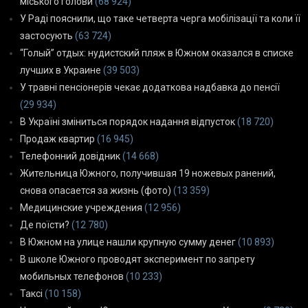
міського голови
(68 924)
У Раді пояснили, що таке четверта черга мобілізації та коли її
застосують
(63 724)
“Голый” отдых: нудистский пляж в Южном оказался в списке
лучших в Украине
(39 503)
У травні пенсіонерів чекає додаткова надбавка до пенсії
(29 934)
В Україні зміниться порядок надання відпусток
(18 720)
Продаж квартир
(16 945)
Телефонний довідник
(14 668)
Жительница Южного, получившая 19 ножевых ранений,
снова опасается за жизнь (фото)
(13 359)
Медицинские учреждения
(12 956)
Де поїсти?
(12 780)
В Южном на улице нашли крупную сумму денег
(10 893)
В школе Южного проводят эксперимент по запрету
мобильных телефонов
(10 233)
Таксі
(10 158)