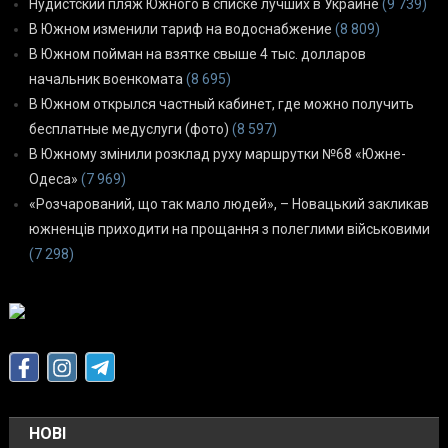
Нудистский пляж Южного в списке лучших в Украине
(9 739)
В Южном изменили тариф на водоснабжение
(8 809)
В Южном пойман на взятке свыше 4 тыс. долларов
начальник военкомата
(8 695)
В Южном открылся частный кабинет, где можно получить
бесплатные медуслуги (фото)
(8 597)
В Южному змінили розклад руху маршрутки №68 «Южне-
Одеса»
(7 969)
«Розчарований, що так мало людей», – Новацький закликав
южненців приходити на прощання з полеглими військовими
(7 298)
НОВІ