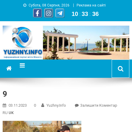
Субота, 08 Серпня, 2026
Реклама на сайті
10
:
33
:
37
YUZHNY.INFO
информационный портал города Южный
9
On
03.11.2023
0
Yuzhny.info
Залишити Коментар
9
RU
UK