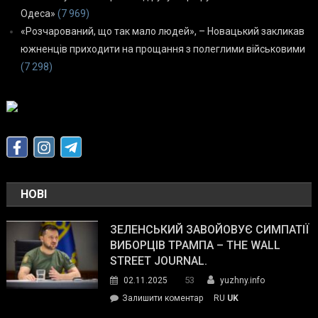
Одеса»
(7 969)
«Розчарований, що так мало людей», – Новацький закликав
южненців приходити на прощання з полеглими військовими
(7 298)
НОВІ
ЗЕЛЕНСЬКИЙ ЗАВОЙОВУЄ СИМПАТІЇ
ВИБОРЦІВ ТРАМПА – THE WALL
STREET JOURNAL.
53
02.11.2025
yuzhny.info
on
Залишити коментар
RU
UK
Зеленський