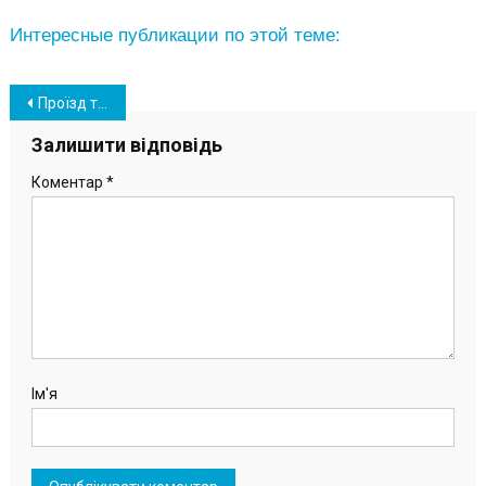
Интересные публикации по этой теме:
Навігація
Проїзд та мережі: в Южному благодійники зголосилися допомогти АТОвцям
записів
Залишити відповідь
Коментар
*
Ім'я