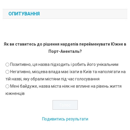
ОПИТУВАННЯ
Як ви ставитесь до рішення нардепів перейменувати Южне в
Порт-Аненталь?
Позитивно, ця назва підходить і робить його унікальним
Негативно, місцева влада має їхати в Київ та наполягати на
тій назві, яку обрали містяни під час голосування
Мені байдуже, назва міста ніяк не вплине на рівень життя
южненців
Подивитись результати