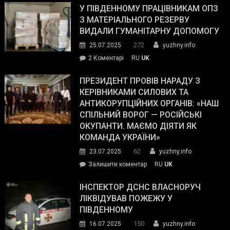
завойовує
У ПІВДЕННОМУ ПРАЦІВНИКАМ ОПЗ
симпатії
З МАТЕРІАЛЬНОГО РЕЗЕРВУ
виборців
ВИДАЛИ ГУМАНІТАРНУ ДОПОМОГУ
Трампа
272
25.07.2025
yuzhny.info
–
до
2 Коментарі
RU
UK
The
У
Wall
Південному
ПРЕЗИДЕНТ ПРОВІВ НАРАДУ З
Street
працівникам
КЕРІВНИКАМИ СИЛОВИХ ТА
Journal.
ОПЗ
АНТИКОРУПЦІЙНИХ ОРГАНІВ: «НАШ
з
СПІЛЬНИЙ ВОРОГ — РОСІЙСЬКІ
матеріального
ОКУПАНТИ. МАЄМО ДІЯТИ ЯК
резерву
КОМАНДА УКРАЇНИ»
видали
62
23.07.2025
yuzhny.info
гуманітарну
on
Залишити коментар
RU
UK
допомогу
Президент
провів
ІНСПЕКТОР ДСНС ВЛАСНОРУЧ
нараду
ЛІКВІДУВАВ ПОЖЕЖУ У
з
ПІВДЕННОМУ
керівниками
150
16.07.2025
yuzhny.info
силових