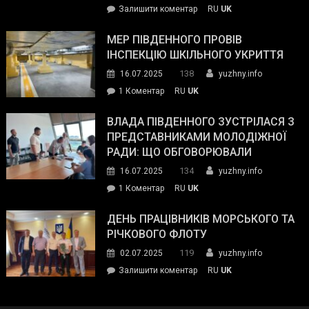
on
Залишити коментар
RU
UK
та
Інспектор
антикорупційних
ДСНС
МЕР ПІВДЕННОГО ПРОВІВ
органів:
власноруч
ІНСПЕКЦІЮ ШКІЛЬНОГО УКРИТТЯ
«Наш
ліквідував
спільний
138
16.07.2025
yuzhny.info
пожежу
ворог
до
1 Коментар
RU
UK
у
—
Мер
Південному
російські
Південного
ВЛАДА ПІВДЕННОГО ЗУСТРІЛАСЯ З
окупанти.
провів
ПРЕДСТАВНИКАМИ МОЛОДІЖНОЇ
Маємо
інспекцію
РАДИ: ЩО ОБГОВОРЮВАЛИ
діяти
шкільного
134
16.07.2025
yuzhny.info
як
укриття
команда
до
1 Коментар
RU
UK
України»
Влада
Південного
ДЕНЬ ПРАЦІВНИКІВ МОРСЬКОГО ТА
зустрілася
РІЧКОВОГО ФЛОТУ
з
119
02.07.2025
yuzhny.info
представниками
on
Залишити коментар
RU
UK
молодіжної
День
ради:
працівників
що