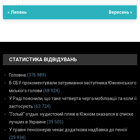
« Липень
Вересень »
СТАТИСТИКА ВІДВІДУВАНЬ
Головна
(376 989)
В СБУ прокоментували затримання заступника Южненського
міського голови
(68 924)
У Раді пояснили, що таке четверта черга мобілізації та коли її
застосують
(63 724)
“Голый” отдых: нудистский пляж в Южном оказался в списке
лучших в Украине
(39 505)
У травні пенсіонерів чекає додаткова надбавка до пенсії
(29 934)