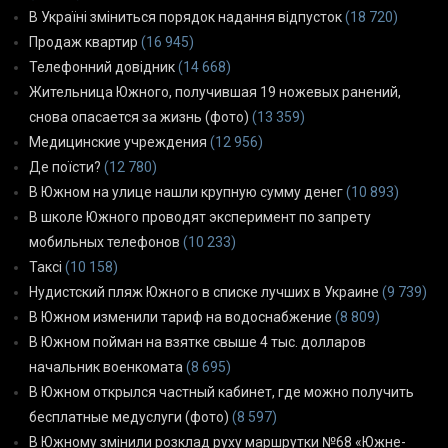
В Україні зміниться порядок надання відпусток
(18 720)
Продаж квартир
(16 945)
Телефонний довідник
(14 668)
Жительница Южного, получившая 19 ножевых ранений,
снова опасается за жизнь (фото)
(13 359)
Медицинские учреждения
(12 956)
Де поїсти?
(12 780)
В Южном на улице нашли крупную сумму денег
(10 893)
В школе Южного проводят эксперимент по запрету
мобильных телефонов
(10 233)
Таксі
(10 158)
Нудистский пляж Южного в списке лучших в Украине
(9 739)
В Южном изменили тариф на водоснабжение
(8 809)
В Южном пойман на взятке свыше 4 тыс. долларов
начальник военкомата
(8 695)
В Южном открылся частный кабинет, где можно получить
бесплатные медуслуги (фото)
(8 597)
В Южному змінили розклад руху маршрутки №68 «Южне-