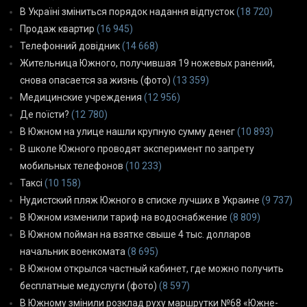
В Україні зміниться порядок надання відпусток
(18 720)
Продаж квартир
(16 945)
Телефонний довідник
(14 668)
Жительница Южного, получившая 19 ножевых ранений,
снова опасается за жизнь (фото)
(13 359)
Медицинские учреждения
(12 956)
Де поїсти?
(12 780)
В Южном на улице нашли крупную сумму денег
(10 893)
В школе Южного проводят эксперимент по запрету
мобильных телефонов
(10 233)
Таксі
(10 158)
Нудистский пляж Южного в списке лучших в Украине
(9 737)
В Южном изменили тариф на водоснабжение
(8 809)
В Южном пойман на взятке свыше 4 тыс. долларов
начальник военкомата
(8 695)
В Южном открылся частный кабинет, где можно получить
бесплатные медуслуги (фото)
(8 597)
В Южному змінили розклад руху маршрутки №68 «Южне-