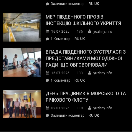
on
Залишити коментар
RU
UK
та
Інспектор
антикорупційних
ДСНС
МЕР ПІВДЕННОГО ПРОВІВ
органів:
власноруч
ІНСПЕКЦІЮ ШКІЛЬНОГО УКРИТТЯ
«Наш
ліквідував
спільний
136
16.07.2025
yuzhny.info
пожежу
ворог
до
1 Коментар
RU
UK
у
—
Мер
Південному
російські
Південного
ВЛАДА ПІВДЕННОГО ЗУСТРІЛАСЯ З
окупанти.
провів
ПРЕДСТАВНИКАМИ МОЛОДІЖНОЇ
Маємо
інспекцію
РАДИ: ЩО ОБГОВОРЮВАЛИ
діяти
шкільного
133
16.07.2025
yuzhny.info
як
укриття
команда
до
1 Коментар
RU
UK
України»
Влада
Південного
ДЕНЬ ПРАЦІВНИКІВ МОРСЬКОГО ТА
зустрілася
РІЧКОВОГО ФЛОТУ
з
118
02.07.2025
yuzhny.info
представниками
on
Залишити коментар
RU
UK
молодіжної
День
ради:
працівників
що