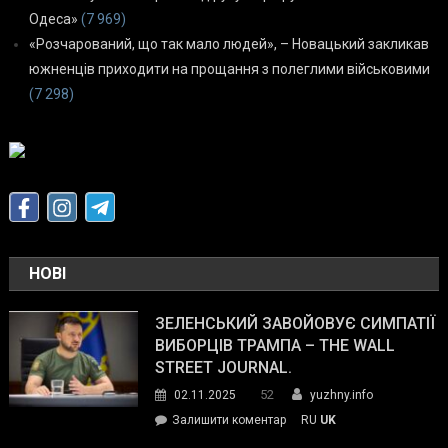
Одеса»
(7 969)
«Розчарований, що так мало людей», – Новацький закликав
южненців приходити на прощання з полеглими військовими
(7 298)
НОВІ
ЗЕЛЕНСЬКИЙ ЗАВОЙОВУЄ СИМПАТІЇ
ВИБОРЦІВ ТРАМПА – THE WALL
STREET JOURNAL.
52
02.11.2025
yuzhny.info
on
Залишити коментар
RU
UK
Зеленський