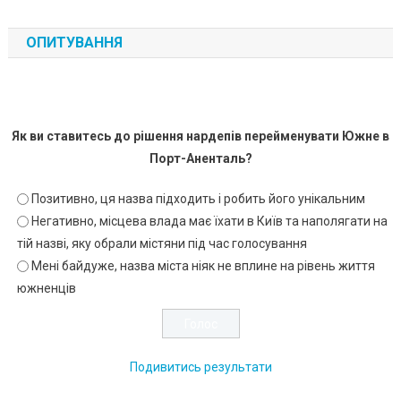
ОПИТУВАННЯ
Як ви ставитесь до рішення нардепів перейменувати Южне в
Порт-Аненталь?
Позитивно, ця назва підходить і робить його унікальним
Негативно, місцева влада має їхати в Київ та наполягати на
тій назві, яку обрали містяни під час голосування
Мені байдуже, назва міста ніяк не вплине на рівень життя
южненців
Подивитись результати