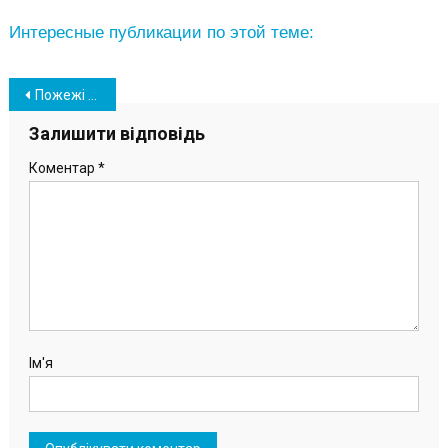
Интересные публикации по этой теме:
Навігація
Пожежі почастішали: в Южному вкотре ліквідували загорання на місцевості (фото)
записів
Залишити відповідь
Коментар
*
Ім'я