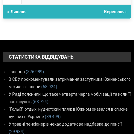
« Липень
Вересень »
СТАТИСТИКА ВІДВІДУВАНЬ
Головна
(376 989)
В СБУ прокоментували затримання заступника Южненського
міського голови
(68 924)
У Раді пояснили, що таке четверта черга мобілізації та коли її
застосують
(63 724)
“Голый” отдых: нудистский пляж в Южном оказался в списке
лучших в Украине
(39 499)
У травні пенсіонерів чекає додаткова надбавка до пенсії
(29 934)