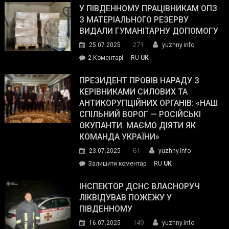
завойовує
У ПІВДЕННОМУ ПРАЦІВНИКАМ ОПЗ
симпатії
З МАТЕРІАЛЬНОГО РЕЗЕРВУ
виборців
ВИДАЛИ ГУМАНІТАРНУ ДОПОМОГУ
Трампа
271
25.07.2025
yuzhny.info
–
до
2 Коментарі
RU
UK
The
У
Wall
Південному
ПРЕЗИДЕНТ ПРОВІВ НАРАДУ З
Street
працівникам
КЕРІВНИКАМИ СИЛОВИХ ТА
Journal.
ОПЗ
АНТИКОРУПЦІЙНИХ ОРГАНІВ: «НАШ
з
СПІЛЬНИЙ ВОРОГ — РОСІЙСЬКІ
матеріального
ОКУПАНТИ. МАЄМО ДІЯТИ ЯК
резерву
КОМАНДА УКРАЇНИ»
видали
61
23.07.2025
yuzhny.info
гуманітарну
on
Залишити коментар
RU
UK
допомогу
Президент
провів
ІНСПЕКТОР ДСНС ВЛАСНОРУЧ
нараду
ЛІКВІДУВАВ ПОЖЕЖУ У
з
ПІВДЕННОМУ
керівниками
149
16.07.2025
yuzhny.info
силових