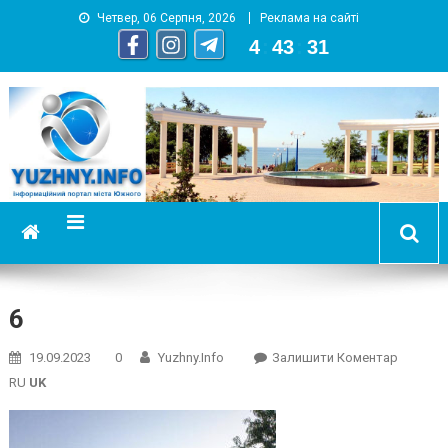
Четвер, 06 Серпня, 2026
Реклама на сайті
4
:
43
:
32
YUZHNY.INFO
информационный портал города Южный
6
On
19.09.2023
0
Yuzhny.info
Залишити Коментар
6
RU
UK