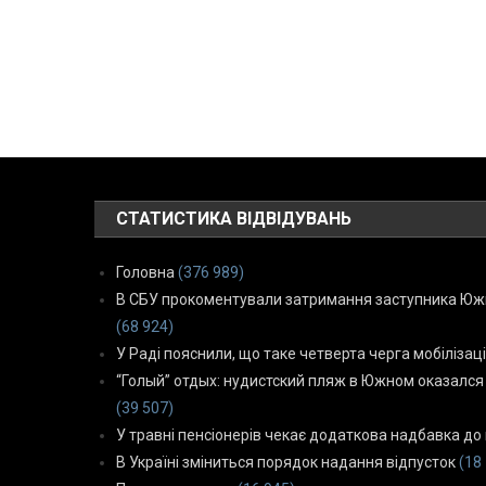
СТАТИСТИКА ВІДВІДУВАНЬ
Головна
(376 989)
В СБУ прокоментували затримання заступника Южн
(68 924)
У Раді пояснили, що таке четверта черга мобілізаці
“Голый” отдых: нудистский пляж в Южном оказался
(39 507)
У травні пенсіонерів чекає додаткова надбавка до 
В Україні зміниться порядок надання відпусток
(18