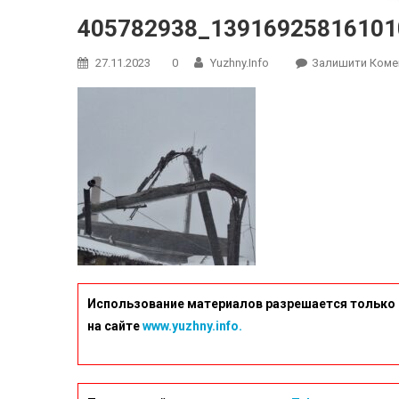
405782938_13916925816101
27.11.2023
0
Yuzhny.info
Залишити Коме
Использование материалов разрешается только 
на сайте
www.yuzhny.info.