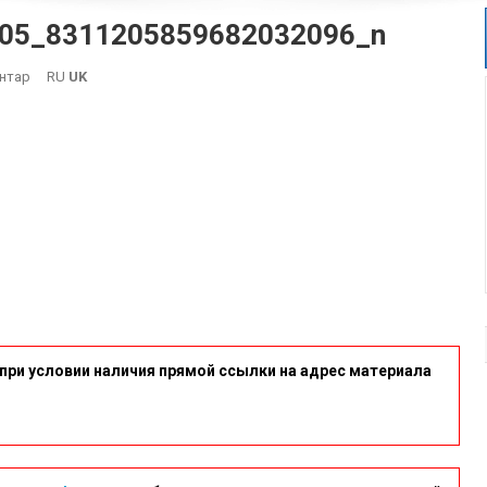
05_8311205859682032096_n
On
нтар
RU
UK
405782938_1391692581610105_8311205859682032096_n
при условии наличия прямой ссылки на адрес материала