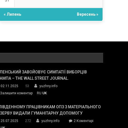
31
« Липень
Вересень »
ЛЕНСЬКИЙ ЗАВОЙОВУЄ СИМПАТІЇ ВИБОРЦІВ
АМПА – THE WALL STREET JOURNAL.
53
02.11.2025
yuzhny.info
on
Залишити коментар
RU
UK
Зеленський
завойовує
ПІВДЕННОМУ ПРАЦІВНИКАМ ОПЗ З МАТЕРІАЛЬНОГО
симпатії
ЕЗЕРВУ ВИДАЛИ ГУМАНІТАРНУ ДОПОМОГУ
виборців
272
до
25.07.2025
yuzhny.info
2 Коментарі
Трампа
У