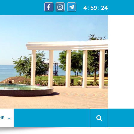
4
:
59
:
25
НЯ