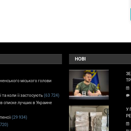
НОВІ
ЗЕ
ТР
енського міського голови
ї та коли її застосують
(63 724)
 в списке лучших в Украине
У 
Р
пенсії
(29 934)
 720)