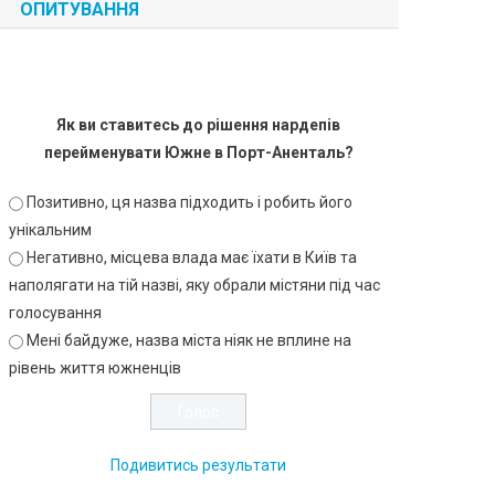
ОПИТУВАННЯ
Як ви ставитесь до рішення нардепів
перейменувати Южне в Порт-Аненталь?
Позитивно, ця назва підходить і робить його
унікальним
Негативно, місцева влада має їхати в Київ та
наполягати на тій назві, яку обрали містяни під час
голосування
Мені байдуже, назва міста ніяк не вплине на
рівень життя южненців
Подивитись результати