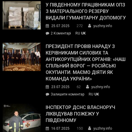
завойовує
У ПІВДЕННОМУ ПРАЦІВНИКАМ ОПЗ
симпатії
З МАТЕРІАЛЬНОГО РЕЗЕРВУ
виборців
ВИДАЛИ ГУМАНІТАРНУ ДОПОМОГУ
Трампа
272
25.07.2025
yuzhny.info
–
до
2 Коментарі
RU
UK
The
У
Wall
Південному
ПРЕЗИДЕНТ ПРОВІВ НАРАДУ З
Street
працівникам
КЕРІВНИКАМИ СИЛОВИХ ТА
Journal.
ОПЗ
АНТИКОРУПЦІЙНИХ ОРГАНІВ: «НАШ
з
СПІЛЬНИЙ ВОРОГ — РОСІЙСЬКІ
матеріального
ОКУПАНТИ. МАЄМО ДІЯТИ ЯК
резерву
КОМАНДА УКРАЇНИ»
видали
62
23.07.2025
yuzhny.info
гуманітарну
on
Залишити коментар
RU
UK
допомогу
Президент
провів
ІНСПЕКТОР ДСНС ВЛАСНОРУЧ
нараду
ЛІКВІДУВАВ ПОЖЕЖУ У
з
ПІВДЕННОМУ
керівниками
150
16.07.2025
yuzhny.info
силових