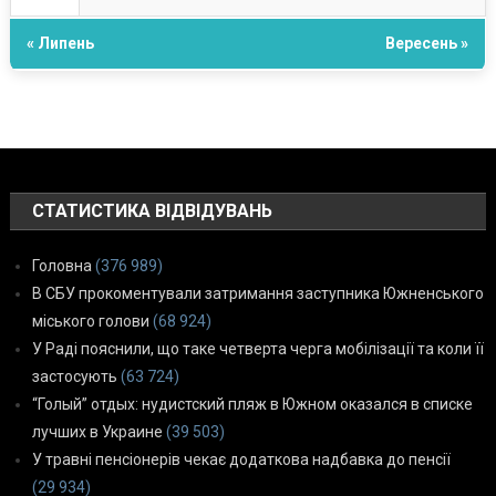
« Липень
Вересень »
СТАТИСТИКА ВІДВІДУВАНЬ
Головна
(376 989)
В СБУ прокоментували затримання заступника Южненського
міського голови
(68 924)
У Раді пояснили, що таке четверта черга мобілізації та коли її
застосують
(63 724)
“Голый” отдых: нудистский пляж в Южном оказался в списке
лучших в Украине
(39 503)
У травні пенсіонерів чекає додаткова надбавка до пенсії
(29 934)