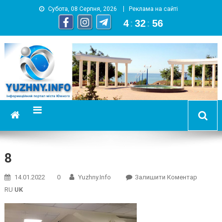
Субота, 08 Серпня, 2026
Реклама на сайті
4
:
32
:
57
YUZHNY.INFO
информационный портал города Южный
8
On
14.01.2022
0
Yuzhny.info
Залишити Коментар
8
RU
UK