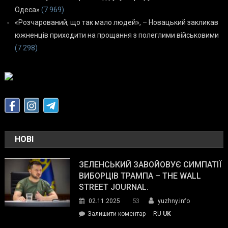
Одеса»
(7 969)
«Розчарований, що так мало людей», – Новацький закликав
южненців приходити на прощання з полеглими військовими
(7 298)
НОВІ
ЗЕЛЕНСЬКИЙ ЗАВОЙОВУЄ СИМПАТІЇ
ВИБОРЦІВ ТРАМПА – THE WALL
STREET JOURNAL.
53
02.11.2025
yuzhny.info
on
Залишити коментар
RU
UK
Зеленський