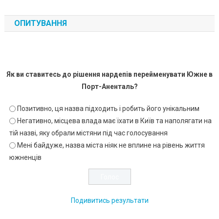
ОПИТУВАННЯ
Як ви ставитесь до рішення нардепів перейменувати Южне в
Порт-Аненталь?
Позитивно, ця назва підходить і робить його унікальним
Негативно, місцева влада має їхати в Київ та наполягати на
тій назві, яку обрали містяни під час голосування
Мені байдуже, назва міста ніяк не вплине на рівень життя
южненців
Подивитись результати