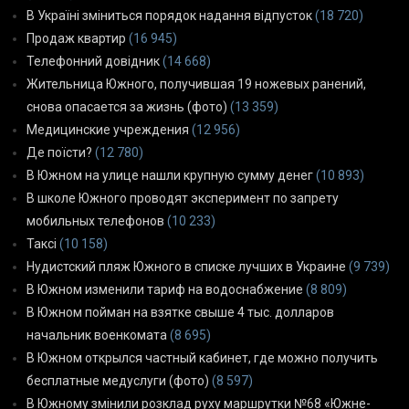
В Україні зміниться порядок надання відпусток
(18 720)
Продаж квартир
(16 945)
Телефонний довідник
(14 668)
Жительница Южного, получившая 19 ножевых ранений,
снова опасается за жизнь (фото)
(13 359)
Медицинские учреждения
(12 956)
Де поїсти?
(12 780)
В Южном на улице нашли крупную сумму денег
(10 893)
В школе Южного проводят эксперимент по запрету
мобильных телефонов
(10 233)
Таксі
(10 158)
Нудистский пляж Южного в списке лучших в Украине
(9 739)
В Южном изменили тариф на водоснабжение
(8 809)
В Южном пойман на взятке свыше 4 тыс. долларов
начальник военкомата
(8 695)
В Южном открылся частный кабинет, где можно получить
бесплатные медуслуги (фото)
(8 597)
В Южному змінили розклад руху маршрутки №68 «Южне-