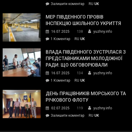
on
Залишити коментар
RU
UK
та
Інспектор
антикорупційних
ДСНС
МЕР ПІВДЕННОГО ПРОВІВ
органів:
власноруч
ІНСПЕКЦІЮ ШКІЛЬНОГО УКРИТТЯ
«Наш
ліквідував
спільний
138
16.07.2025
yuzhny.info
пожежу
ворог
до
1 Коментар
RU
UK
у
—
Мер
Південному
російські
Південного
ВЛАДА ПІВДЕННОГО ЗУСТРІЛАСЯ З
окупанти.
провів
ПРЕДСТАВНИКАМИ МОЛОДІЖНОЇ
Маємо
інспекцію
РАДИ: ЩО ОБГОВОРЮВАЛИ
діяти
шкільного
134
16.07.2025
yuzhny.info
як
укриття
команда
до
1 Коментар
RU
UK
України»
Влада
Південного
ДЕНЬ ПРАЦІВНИКІВ МОРСЬКОГО ТА
зустрілася
РІЧКОВОГО ФЛОТУ
з
119
02.07.2025
yuzhny.info
представниками
on
Залишити коментар
RU
UK
молодіжної
День
ради:
працівників
що