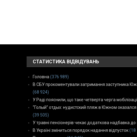
СТАТИСТИКА ВІДВІДУВАНЬ
Головна
(376 989)
В СБУ прокоментували затримання заступника Южн
(68 924)
У Раді пояснили, що таке четверта черга мобілізаці
“Голый” отдых: нудистский пляж в Южном оказался
(39 505)
У травні пенсіонерів чекає додаткова надбавка до 
В Україні зміниться порядок надання відпусток
(18