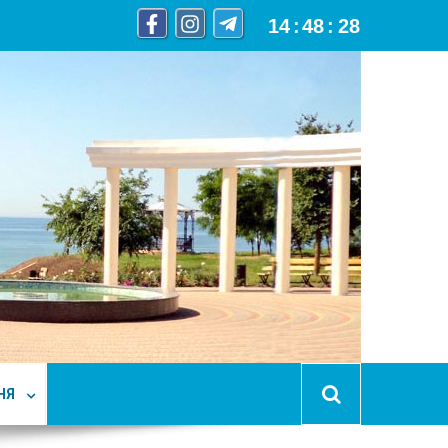
14
:
48
:
29
НЯ