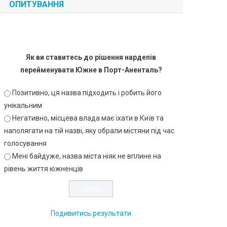
ОПИТУВАННЯ
Як ви ставитесь до рішення нардепів
перейменувати Южне в Порт-Аненталь?
Позитивно, ця назва підходить і робить його
унікальним
Негативно, місцева влада має їхати в Київ та
наполягати на тій назві, яку обрали містяни під час
голосування
Мені байдуже, назва міста ніяк не вплине на
рівень життя южненців
Подивитись результати