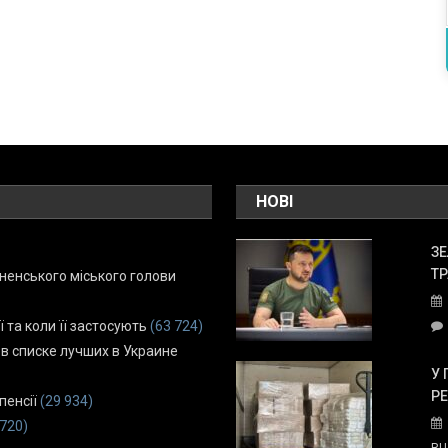
НОВІ
ЗЕ
ТР
енського міського голови
ї та коли її застосують
(63 724)
 в списке лучших в Украине
У 
Р
пенсії
(29 934)
 720)