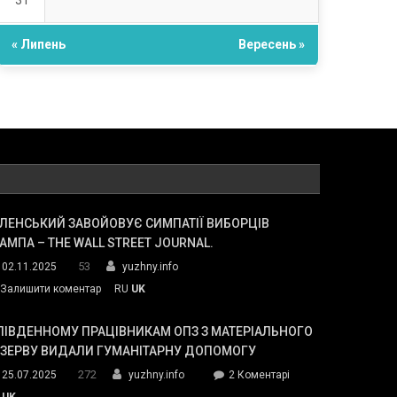
31
« Липень
Вересень »
ЛЕНСЬКИЙ ЗАВОЙОВУЄ СИМПАТІЇ ВИБОРЦІВ
АМПА – THE WALL STREET JOURNAL.
53
02.11.2025
yuzhny.info
on
Залишити коментар
RU
UK
Зеленський
завойовує
ПІВДЕННОМУ ПРАЦІВНИКАМ ОПЗ З МАТЕРІАЛЬНОГО
симпатії
ЕЗЕРВУ ВИДАЛИ ГУМАНІТАРНУ ДОПОМОГУ
виборців
272
до
25.07.2025
yuzhny.info
2 Коментарі
Трампа
У