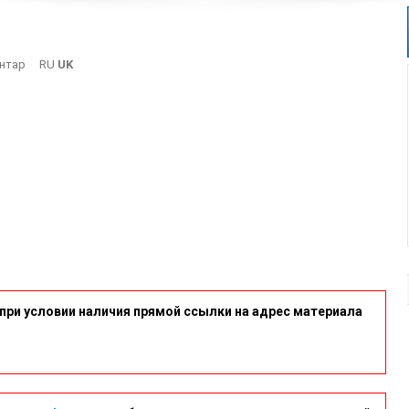
On
нтар
RU
UK
3
при условии наличия прямой ссылки на адрес материала