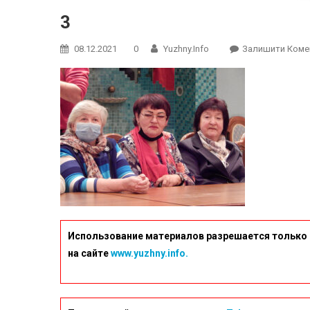
3
08.12.2021
0
Yuzhny.info
Залишити Коме
Использование материалов разрешается только 
на сайте
www.yuzhny.info.