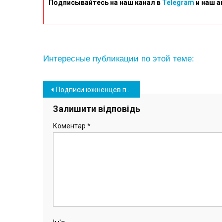
Подписывайтесь на наш канал в
Telegram
и наш а
Интересные публикации по этой теме:
Навігація
Подписи южненцев против переименования города нардеп Скорик направит в Кабмин (видео, фото)
записів
Залишити відповідь
Коментар
*