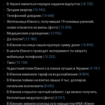
В Україні зміниться порядок надання відпусток
(18 720)
Продаж квартир
(16 945)
Телефонний довідник
(14 668)
Жительница Южного, получившая 19 ножевых ранений,
снова опасается за жизнь (фото)
(13 359)
Медицинские учреждения
(12 956)
Де поїсти?
(12 780)
В Южном на улице нашли крупную сумму денег
(10 893)
В школе Южного проводят эксперимент по запрету
мобильных телефонов
(10 233)
Таксі
(10 158)
Нудистский пляж Южного в списке лучших в Украине
(9 741)
В Южном изменили тариф на водоснабжение
(8 809)
В Южном пойман на взятке свыше 4 тыс. долларов
начальник военкомата
(8 695)
В Южном открылся частный кабинет, где можно получить
бесплатные медуслуги (фото)
(8 597)
В Южному змінили розклад руху маршрутки №68 «Южне-