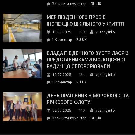
on
Залишити коментар
RU
UK
та
Інспектор
антикорупційних
ДСНС
МЕР ПІВДЕННОГО ПРОВІВ
органів:
власноруч
ІНСПЕКЦІЮ ШКІЛЬНОГО УКРИТТЯ
«Наш
ліквідував
спільний
138
16.07.2025
yuzhny.info
пожежу
ворог
до
1 Коментар
RU
UK
у
—
Мер
Південному
російські
Південного
ВЛАДА ПІВДЕННОГО ЗУСТРІЛАСЯ З
окупанти.
провів
ПРЕДСТАВНИКАМИ МОЛОДІЖНОЇ
Маємо
інспекцію
РАДИ: ЩО ОБГОВОРЮВАЛИ
діяти
шкільного
134
16.07.2025
yuzhny.info
як
укриття
команда
до
1 Коментар
RU
UK
України»
Влада
Південного
ДЕНЬ ПРАЦІВНИКІВ МОРСЬКОГО ТА
зустрілася
РІЧКОВОГО ФЛОТУ
з
119
02.07.2025
yuzhny.info
представниками
on
Залишити коментар
RU
UK
молодіжної
День
ради:
працівників
що