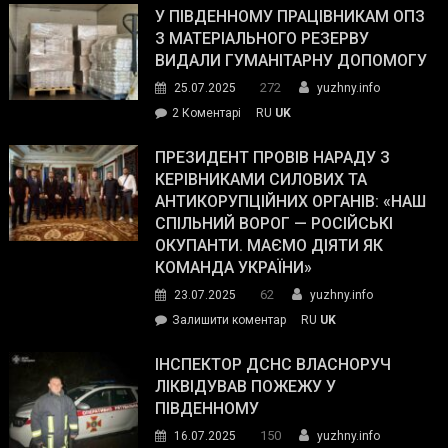
завойовує
У ПІВДЕННОМУ ПРАЦІВНИКАМ ОПЗ
симпатії
З МАТЕРІАЛЬНОГО РЕЗЕРВУ
виборців
ВИДАЛИ ГУМАНІТАРНУ ДОПОМОГУ
Трампа
272
25.07.2025
yuzhny.info
–
до
2 Коментарі
RU
UK
The
У
Wall
Південному
ПРЕЗИДЕНТ ПРОВІВ НАРАДУ З
Street
працівникам
КЕРІВНИКАМИ СИЛОВИХ ТА
Journal.
ОПЗ
АНТИКОРУПЦІЙНИХ ОРГАНІВ: «НАШ
з
СПІЛЬНИЙ ВОРОГ — РОСІЙСЬКІ
матеріального
ОКУПАНТИ. МАЄМО ДІЯТИ ЯК
резерву
КОМАНДА УКРАЇНИ»
видали
62
23.07.2025
yuzhny.info
гуманітарну
on
Залишити коментар
RU
UK
допомогу
Президент
провів
ІНСПЕКТОР ДСНС ВЛАСНОРУЧ
нараду
ЛІКВІДУВАВ ПОЖЕЖУ У
з
ПІВДЕННОМУ
керівниками
150
16.07.2025
yuzhny.info
силових