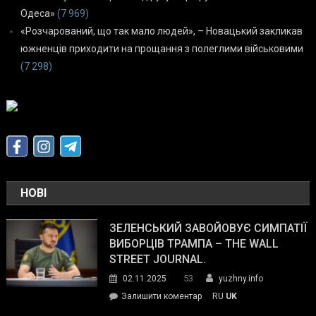
Одеса»
(7 969)
«Розчарований, що так мало людей», – Новацький закликав
южненців приходити на прощання з полеглими військовими
(7 298)
НОВІ
ЗЕЛЕНСЬКИЙ ЗАВОЙОВУЄ СИМПАТІЇ
ВИБОРЦІВ ТРАМПА – THE WALL
STREET JOURNAL.
53
02.11.2025
yuzhny.info
on
Залишити коментар
RU
UK
Зеленський