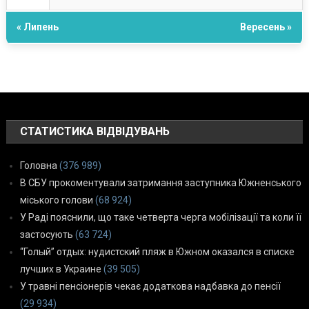
« Липень
Вересень »
СТАТИСТИКА ВІДВІДУВАНЬ
Головна
(376 989)
В СБУ прокоментували затримання заступника Южненського
міського голови
(68 924)
У Раді пояснили, що таке четверта черга мобілізації та коли її
застосують
(63 724)
“Голый” отдых: нудистский пляж в Южном оказался в списке
лучших в Украине
(39 505)
У травні пенсіонерів чекає додаткова надбавка до пенсії
(29 934)