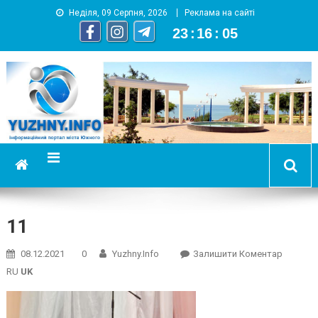
Неділя, 09 Серпня, 2026
Реклама на сайті
23
:
16
:
05
YUZHNY.INFO
информационный портал города Южный
11
On
08.12.2021
0
Yuzhny.info
Залишити Коментар
11
RU
UK