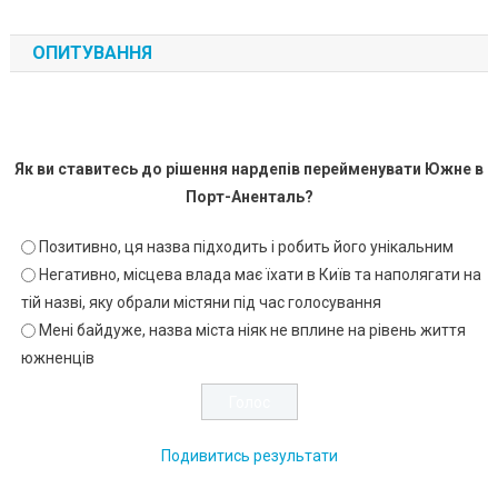
ОПИТУВАННЯ
Як ви ставитесь до рішення нардепів перейменувати Южне в
Порт-Аненталь?
Позитивно, ця назва підходить і робить його унікальним
Негативно, місцева влада має їхати в Київ та наполягати на
тій назві, яку обрали містяни під час голосування
Мені байдуже, назва міста ніяк не вплине на рівень життя
южненців
Подивитись результати