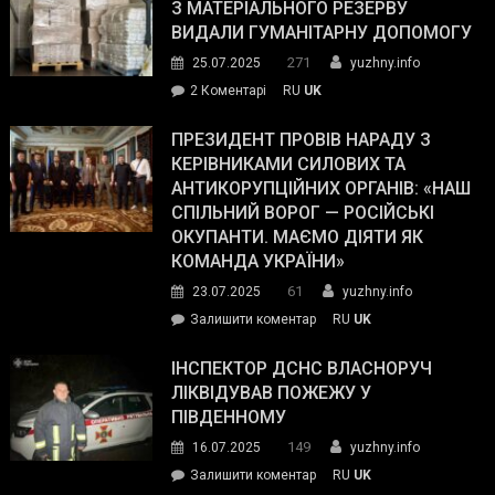
симпатії
З МАТЕРІАЛЬНОГО РЕЗЕРВУ
виборців
ВИДАЛИ ГУМАНІТАРНУ ДОПОМОГУ
Трампа
271
25.07.2025
yuzhny.info
–
до
2 Коментарі
RU
UK
The
У
Wall
Південному
ПРЕЗИДЕНТ ПРОВІВ НАРАДУ З
Street
працівникам
КЕРІВНИКАМИ СИЛОВИХ ТА
Journal.
ОПЗ
АНТИКОРУПЦІЙНИХ ОРГАНІВ: «НАШ
з
СПІЛЬНИЙ ВОРОГ — РОСІЙСЬКІ
матеріального
ОКУПАНТИ. МАЄМО ДІЯТИ ЯК
резерву
КОМАНДА УКРАЇНИ»
видали
61
23.07.2025
yuzhny.info
гуманітарну
on
Залишити коментар
RU
UK
допомогу
Президент
провів
ІНСПЕКТОР ДСНС ВЛАСНОРУЧ
нараду
ЛІКВІДУВАВ ПОЖЕЖУ У
з
ПІВДЕННОМУ
керівниками
149
16.07.2025
yuzhny.info
силових
on
Залишити коментар
RU
UK
та