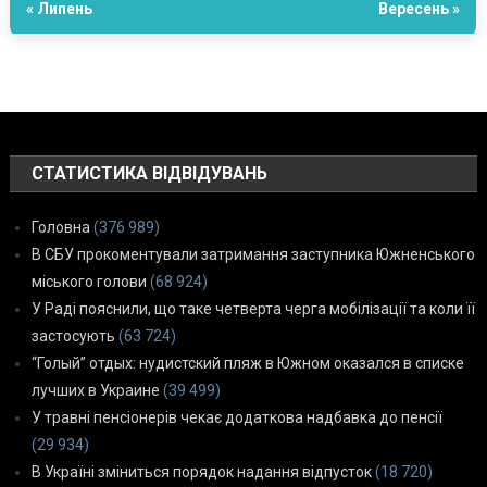
« Липень
Вересень »
СТАТИСТИКА ВІДВІДУВАНЬ
Головна
(376 989)
В СБУ прокоментували затримання заступника Южненського
міського голови
(68 924)
У Раді пояснили, що таке четверта черга мобілізації та коли її
застосують
(63 724)
“Голый” отдых: нудистский пляж в Южном оказался в списке
лучших в Украине
(39 499)
У травні пенсіонерів чекає додаткова надбавка до пенсії
(29 934)
В Україні зміниться порядок надання відпусток
(18 720)