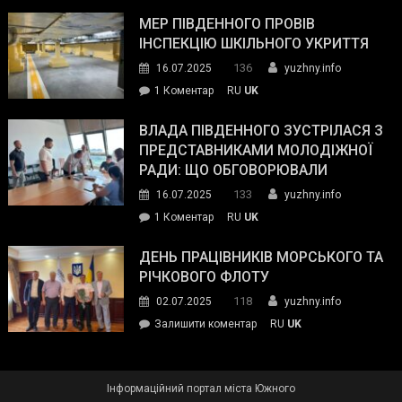
Інспектор
антикорупційних
ДСНС
МЕР ПІВДЕННОГО ПРОВІВ
органів:
власноруч
ІНСПЕКЦІЮ ШКІЛЬНОГО УКРИТТЯ
«Наш
ліквідував
спільний
136
16.07.2025
yuzhny.info
пожежу
ворог
до
1 Коментар
RU
UK
у
—
Мер
Південному
російські
Південного
ВЛАДА ПІВДЕННОГО ЗУСТРІЛАСЯ З
окупанти.
провів
ПРЕДСТАВНИКАМИ МОЛОДІЖНОЇ
Маємо
інспекцію
РАДИ: ЩО ОБГОВОРЮВАЛИ
діяти
шкільного
133
16.07.2025
yuzhny.info
як
укриття
команда
до
1 Коментар
RU
UK
України»
Влада
Південного
ДЕНЬ ПРАЦІВНИКІВ МОРСЬКОГО ТА
зустрілася
РІЧКОВОГО ФЛОТУ
з
118
02.07.2025
yuzhny.info
представниками
on
Залишити коментар
RU
UK
молодіжної
День
ради:
працівників
що
морського
обговорювали
Інформаційний портал міста Южного
та