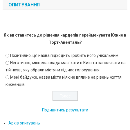
ОПИТУВАННЯ
Як ви ставитесь до рішення нардепів перейменувати Южне в
Порт-Аненталь?
Позитивно, ця назва підходить і робить його унікальним
Негативно, місцева влада має їхати в Київ та наполягати на
тій назві, яку обрали містяни під час голосування
Мені байдуже, назва міста ніяк не вплине на рівень життя
южненців
Подивитись результати
Архів опитувань