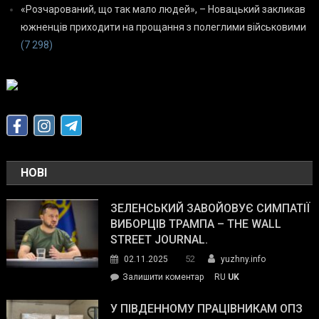
«Розчарований, що так мало людей», – Новацький закликав
южненців приходити на прощання з полеглими військовими
(7 298)
НОВІ
ЗЕЛЕНСЬКИЙ ЗАВОЙОВУЄ СИМПАТІЇ
ВИБОРЦІВ ТРАМПА – THE WALL
STREET JOURNAL.
52
02.11.2025
yuzhny.info
on
Залишити коментар
RU
UK
Зеленський
завойовує
У ПІВДЕННОМУ ПРАЦІВНИКАМ ОПЗ