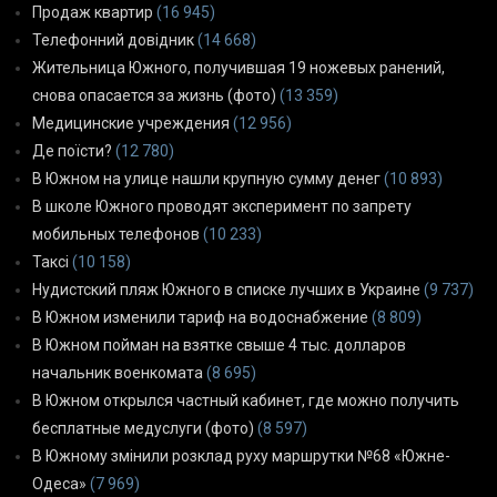
Продаж квартир
(16 945)
Телефонний довідник
(14 668)
Жительница Южного, получившая 19 ножевых ранений,
снова опасается за жизнь (фото)
(13 359)
Медицинские учреждения
(12 956)
Де поїсти?
(12 780)
В Южном на улице нашли крупную сумму денег
(10 893)
В школе Южного проводят эксперимент по запрету
мобильных телефонов
(10 233)
Таксі
(10 158)
Нудистский пляж Южного в списке лучших в Украине
(9 737)
В Южном изменили тариф на водоснабжение
(8 809)
В Южном пойман на взятке свыше 4 тыс. долларов
начальник военкомата
(8 695)
В Южном открылся частный кабинет, где можно получить
бесплатные медуслуги (фото)
(8 597)
В Южному змінили розклад руху маршрутки №68 «Южне-
Одеса»
(7 969)