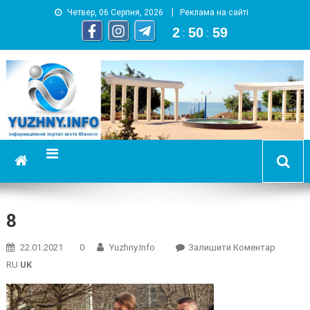
Четвер, 06 Серпня, 2026
Реклама на сайті
2
:
51
:
00
YUZHNY.INFO
информационный портал города Южный
8
On
22.01.2021
0
Yuzhny.info
Залишити Коментар
8
RU
UK