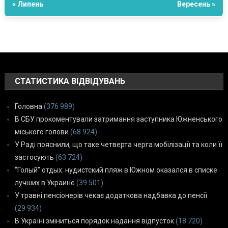
« Липень
Вересень »
СТАТИСТИКА ВІДВІДУВАНЬ
Головна
(376 989)
В СБУ прокоментували затримання заступника Южненського
міського голови
(68 924)
У Раді пояснили, що таке четверта черга мобілізації та коли її
застосують
(63 724)
“Голый” отдых: нудистский пляж в Южном оказался в списке
лучших в Украине
(39 501)
У травні пенсіонерів чекає додаткова надбавка до пенсії
(29 934)
В Україні зміниться порядок надання відпусток
(18 720)