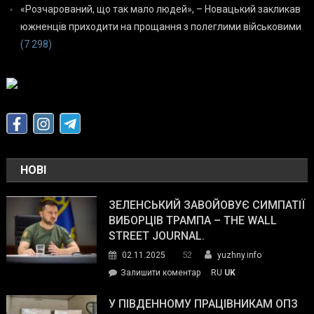
«Розчарований, що так мало людей», – Новацький закликав
южненців приходити на прощання з полеглими військовими
(7 298)
НОВІ
ЗЕЛЕНСЬКИЙ ЗАВОЙОВУЄ СИМПАТІЇ
ВИБОРЦІВ ТРАМПА – THE WALL
STREET JOURNAL.
52
02.11.2025
yuzhny.info
on
Залишити коментар
RU
UK
Зеленський
завойовує
У ПІВДЕННОМУ ПРАЦІВНИКАМ ОПЗ