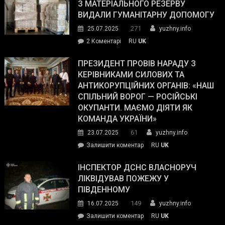
симпатії
З МАТЕРІАЛЬНОГО РЕЗЕРВУ
виборців
ВИДАЛИ ГУМАНІТАРНУ ДОПОМОГУ
Трампа
271
25.07.2025
yuzhny.info
–
до
2 Коментарі
RU
UK
The
У
Wall
Південному
ПРЕЗИДЕНТ ПРОВІВ НАРАДУ З
Street
працівникам
КЕРІВНИКАМИ СИЛОВИХ ТА
Journal.
ОПЗ
АНТИКОРУПЦІЙНИХ ОРГАНІВ: «НАШ
з
СПІЛЬНИЙ ВОРОГ — РОСІЙСЬКІ
матеріального
ОКУПАНТИ. МАЄМО ДІЯТИ ЯК
резерву
КОМАНДА УКРАЇНИ»
видали
61
23.07.2025
yuzhny.info
гуманітарну
on
Залишити коментар
RU
UK
допомогу
Президент
провів
ІНСПЕКТОР ДСНС ВЛАСНОРУЧ
нараду
ЛІКВІДУВАВ ПОЖЕЖУ У
з
ПІВДЕННОМУ
керівниками
149
16.07.2025
yuzhny.info
силових
on
Залишити коментар
RU
UK
та