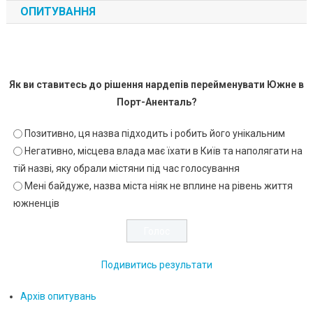
ОПИТУВАННЯ
Як ви ставитесь до рішення нардепів перейменувати Южне в
Порт-Аненталь?
Позитивно, ця назва підходить і робить його унікальним
Негативно, місцева влада має їхати в Київ та наполягати на
тій назві, яку обрали містяни під час голосування
Мені байдуже, назва міста ніяк не вплине на рівень життя
южненців
Подивитись результати
Архів опитувань