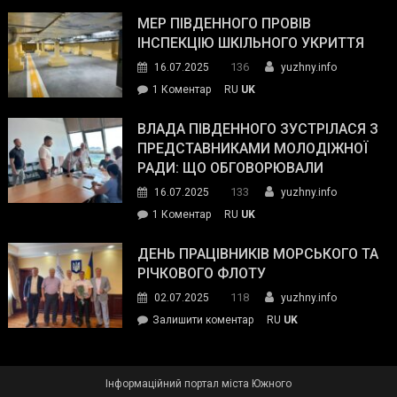
Інспектор
антикорупційних
ДСНС
МЕР ПІВДЕННОГО ПРОВІВ
органів:
власноруч
ІНСПЕКЦІЮ ШКІЛЬНОГО УКРИТТЯ
«Наш
ліквідував
спільний
136
16.07.2025
yuzhny.info
пожежу
ворог
до
1 Коментар
RU
UK
у
—
Мер
Південному
російські
Південного
ВЛАДА ПІВДЕННОГО ЗУСТРІЛАСЯ З
окупанти.
провів
ПРЕДСТАВНИКАМИ МОЛОДІЖНОЇ
Маємо
інспекцію
РАДИ: ЩО ОБГОВОРЮВАЛИ
діяти
шкільного
133
16.07.2025
yuzhny.info
як
укриття
команда
до
1 Коментар
RU
UK
України»
Влада
Південного
ДЕНЬ ПРАЦІВНИКІВ МОРСЬКОГО ТА
зустрілася
РІЧКОВОГО ФЛОТУ
з
118
02.07.2025
yuzhny.info
представниками
on
Залишити коментар
RU
UK
молодіжної
День
ради:
працівників
що
морського
обговорювали
Інформаційний портал міста Южного
та