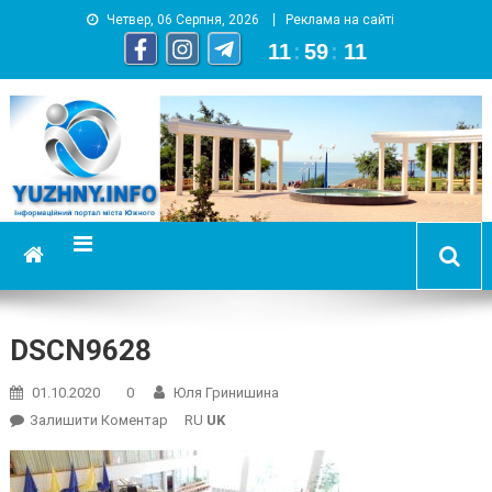
Четвер, 06 Серпня, 2026
Реклама на сайті
11
:
59
:
12
YUZHNY.INFO
информационный портал города Южный
DSCN9628
01.10.2020
0
Юля Гринишина
On
Залишити Коментар
RU
UK
DSCN9628