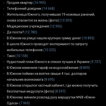
Продаж квартир
(16 945)
Телефонний довідник
(14 668)
Жительница Южного, получившая 19 ножевых ранений,
снова опасается за жизнь (фото)
(13 359)
Медицинские учреждения
(12 956)
Де поїсти?
(12 780)
В Южном на улице нашли крупную сумму денег
(10 893)
В школе Южного проводят эксперимент по запрету
мобильных телефонов
(10 233)
Таксі
(10 158)
Нудистский пляж Южного в списке лучших в Украине
(9 737)
В Южном изменили тариф на водоснабжение
(8 809)
В Южном пойман на взятке свыше 4 тыс. долларов
начальник военкомата
(8 695)
В Южном открылся частный кабинет, где можно получить
бесплатные медуслуги (фото)
(8 597)
В Южному змінили розклад руху маршрутки №68 «Южне-
Одеса»
(7 969)