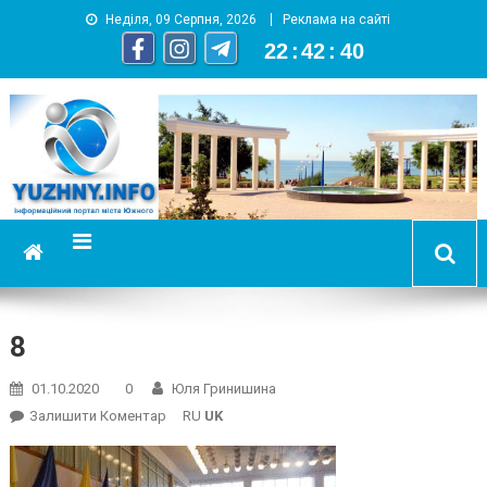
Неділя, 09 Серпня, 2026
Реклама на сайті
22
:
42
:
40
YUZHNY.INFO
информационный портал города Южный
8
01.10.2020
0
Юля Гринишина
On
Залишити Коментар
RU
UK
8