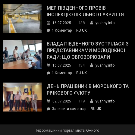
Інспектор
антикорупційних
ДСНС
МЕР ПІВДЕННОГО ПРОВІВ
органів:
власноруч
ІНСПЕКЦІЮ ШКІЛЬНОГО УКРИТТЯ
«Наш
ліквідував
спільний
138
16.07.2025
yuzhny.info
пожежу
ворог
до
1 Коментар
RU
UK
у
—
Мер
Південному
російські
Південного
ВЛАДА ПІВДЕННОГО ЗУСТРІЛАСЯ З
окупанти.
провів
ПРЕДСТАВНИКАМИ МОЛОДІЖНОЇ
Маємо
інспекцію
РАДИ: ЩО ОБГОВОРЮВАЛИ
діяти
шкільного
134
16.07.2025
yuzhny.info
як
укриття
команда
до
1 Коментар
RU
UK
України»
Влада
Південного
ДЕНЬ ПРАЦІВНИКІВ МОРСЬКОГО ТА
зустрілася
РІЧКОВОГО ФЛОТУ
з
119
02.07.2025
yuzhny.info
представниками
on
Залишити коментар
RU
UK
молодіжної
День
ради:
працівників
що
морського
обговорювали
Інформаційний портал міста Южного
та