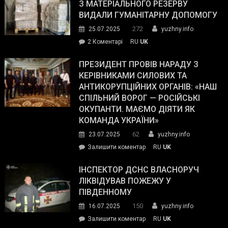
симпатії
З МАТЕРІАЛЬНОГО РЕЗЕРВУ
виборців
ВИДАЛИ ГУМАНІТАРНУ ДОПОМОГУ
Трампа
272
25.07.2025
yuzhny.info
–
до
2 Коментарі
RU
UK
The
У
Wall
Південному
ПРЕЗИДЕНТ ПРОВІВ НАРАДУ З
Street
працівникам
КЕРІВНИКАМИ СИЛОВИХ ТА
Journal.
ОПЗ
АНТИКОРУПЦІЙНИХ ОРГАНІВ: «НАШ
з
СПІЛЬНИЙ ВОРОГ — РОСІЙСЬКІ
матеріального
ОКУПАНТИ. МАЄМО ДІЯТИ ЯК
резерву
КОМАНДА УКРАЇНИ»
видали
62
23.07.2025
yuzhny.info
гуманітарну
on
Залишити коментар
RU
UK
допомогу
Президент
провів
ІНСПЕКТОР ДСНС ВЛАСНОРУЧ
нараду
ЛІКВІДУВАВ ПОЖЕЖУ У
з
ПІВДЕННОМУ
керівниками
150
16.07.2025
yuzhny.info
силових
on
Залишити коментар
RU
UK
та