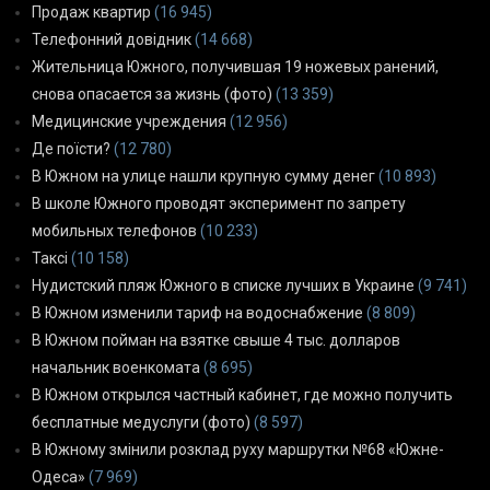
Продаж квартир
(16 945)
Телефонний довідник
(14 668)
Жительница Южного, получившая 19 ножевых ранений,
снова опасается за жизнь (фото)
(13 359)
Медицинские учреждения
(12 956)
Де поїсти?
(12 780)
В Южном на улице нашли крупную сумму денег
(10 893)
В школе Южного проводят эксперимент по запрету
мобильных телефонов
(10 233)
Таксі
(10 158)
Нудистский пляж Южного в списке лучших в Украине
(9 741)
В Южном изменили тариф на водоснабжение
(8 809)
В Южном пойман на взятке свыше 4 тыс. долларов
начальник военкомата
(8 695)
В Южном открылся частный кабинет, где можно получить
бесплатные медуслуги (фото)
(8 597)
В Южному змінили розклад руху маршрутки №68 «Южне-
Одеса»
(7 969)