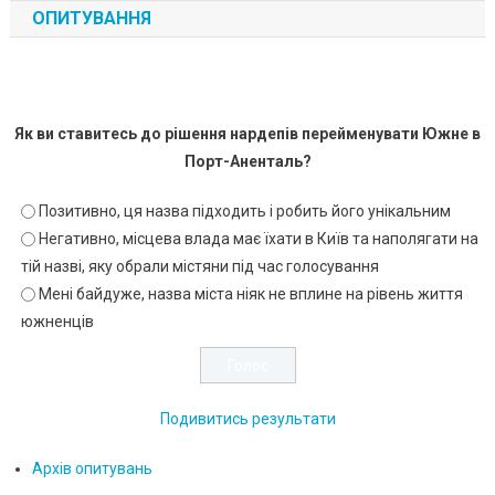
ОПИТУВАННЯ
Як ви ставитесь до рішення нардепів перейменувати Южне в
Порт-Аненталь?
Позитивно, ця назва підходить і робить його унікальним
Негативно, місцева влада має їхати в Київ та наполягати на
тій назві, яку обрали містяни під час голосування
Мені байдуже, назва міста ніяк не вплине на рівень життя
южненців
Подивитись результати
Архів опитувань