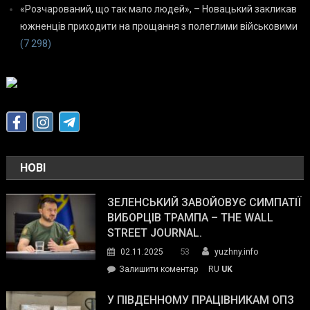
«Розчарований, що так мало людей», – Новацький закликав
южненців приходити на прощання з полеглими військовими
(7 298)
НОВІ
ЗЕЛЕНСЬКИЙ ЗАВОЙОВУЄ СИМПАТІЇ
ВИБОРЦІВ ТРАМПА – THE WALL
STREET JOURNAL.
53
02.11.2025
yuzhny.info
on
Залишити коментар
RU
UK
Зеленський
завойовує
У ПІВДЕННОМУ ПРАЦІВНИКАМ ОПЗ