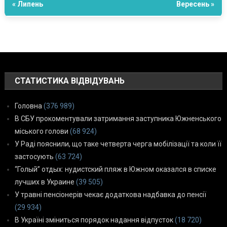
« Липень
Вересень »
СТАТИСТИКА ВІДВІДУВАНЬ
Головна
(376 989)
В СБУ прокоментували затримання заступника Южненського
міського голови
(68 924)
У Раді пояснили, що таке четверта черга мобілізації та коли її
застосують
(63 724)
“Голый” отдых: нудистский пляж в Южном оказался в списке
лучших в Украине
(39 505)
У травні пенсіонерів чекає додаткова надбавка до пенсії
(29 934)
В Україні зміниться порядок надання відпусток
(18 720)