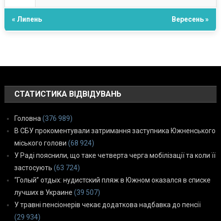
« Липень
Вересень »
СТАТИСТИКА ВІДВІДУВАНЬ
Головна
(376 989)
В СБУ прокоментували затримання заступника Южненського
міського голови
(68 924)
У Раді пояснили, що таке четверта черга мобілізації та коли її
застосують
(63 724)
“Голый” отдых: нудистский пляж в Южном оказался в списке
лучших в Украине
(39 507)
У травні пенсіонерів чекає додаткова надбавка до пенсії
(29 934)