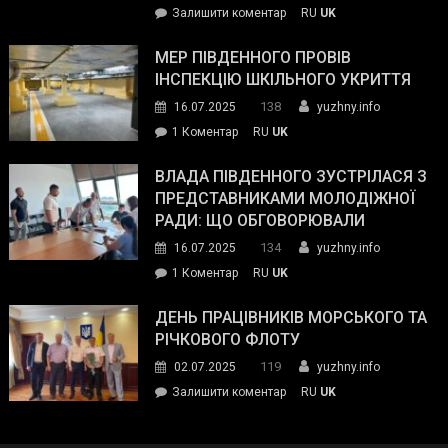
on
Залишити коментар
RU
UK
та
Інспектор
антикорупційних
ДСНС
МЕР ПІВДЕННОГО ПРОВІВ
органів:
власноруч
ІНСПЕКЦІЮ ШКІЛЬНОГО УКРИТТЯ
«Наш
ліквідував
спільний
138
16.07.2025
yuzhny.info
пожежу
ворог
до
1 Коментар
RU
UK
у
—
Мер
Південному
російські
Південного
ВЛАДА ПІВДЕННОГО ЗУСТРІЛАСЯ З
окупанти.
провів
ПРЕДСТАВНИКАМИ МОЛОДІЖНОЇ
Маємо
інспекцію
РАДИ: ЩО ОБГОВОРЮВАЛИ
діяти
шкільного
134
16.07.2025
yuzhny.info
як
укриття
команда
до
1 Коментар
RU
UK
України»
Влада
Південного
ДЕНЬ ПРАЦІВНИКІВ МОРСЬКОГО ТА
зустрілася
РІЧКОВОГО ФЛОТУ
з
119
02.07.2025
yuzhny.info
представниками
on
Залишити коментар
RU
UK
молодіжної
День
ради:
працівників
що