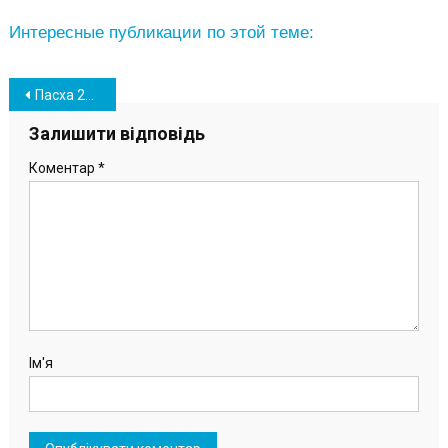
Интересные публикации по этой теме:
Навігація
Пасха 2021: южненцы пришли в храмы освятить пасхальные корзины (фото)
записів
Залишити відповідь
Коментар
*
Ім'я