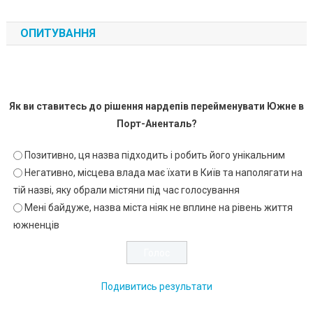
ОПИТУВАННЯ
Як ви ставитесь до рішення нардепів перейменувати Южне в
Порт-Аненталь?
Позитивно, ця назва підходить і робить його унікальним
Негативно, місцева влада має їхати в Київ та наполягати на
тій назві, яку обрали містяни під час голосування
Мені байдуже, назва міста ніяк не вплине на рівень життя
южненців
Подивитись результати