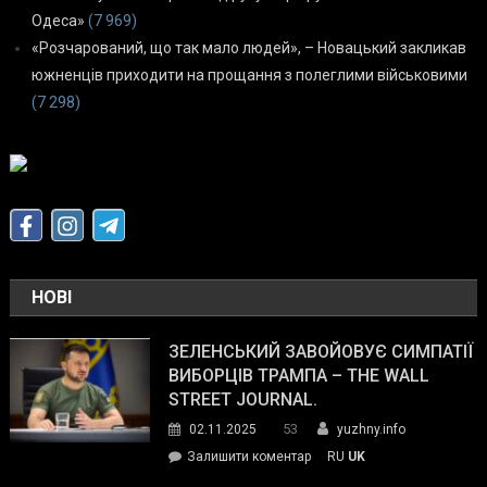
Одеса»
(7 969)
«Розчарований, що так мало людей», – Новацький закликав
южненців приходити на прощання з полеглими військовими
(7 298)
НОВІ
ЗЕЛЕНСЬКИЙ ЗАВОЙОВУЄ СИМПАТІЇ
ВИБОРЦІВ ТРАМПА – THE WALL
STREET JOURNAL.
53
02.11.2025
yuzhny.info
on
Залишити коментар
RU
UK
Зеленський