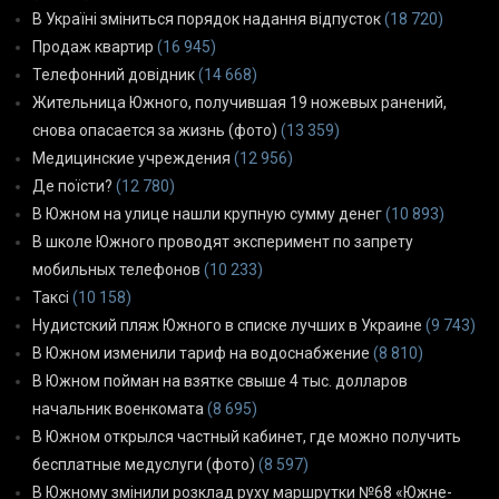
В Україні зміниться порядок надання відпусток
(18 720)
Продаж квартир
(16 945)
Телефонний довідник
(14 668)
Жительница Южного, получившая 19 ножевых ранений,
снова опасается за жизнь (фото)
(13 359)
Медицинские учреждения
(12 956)
Де поїсти?
(12 780)
В Южном на улице нашли крупную сумму денег
(10 893)
В школе Южного проводят эксперимент по запрету
мобильных телефонов
(10 233)
Таксі
(10 158)
Нудистский пляж Южного в списке лучших в Украине
(9 743)
В Южном изменили тариф на водоснабжение
(8 810)
В Южном пойман на взятке свыше 4 тыс. долларов
начальник военкомата
(8 695)
В Южном открылся частный кабинет, где можно получить
бесплатные медуслуги (фото)
(8 597)
В Южному змінили розклад руху маршрутки №68 «Южне-