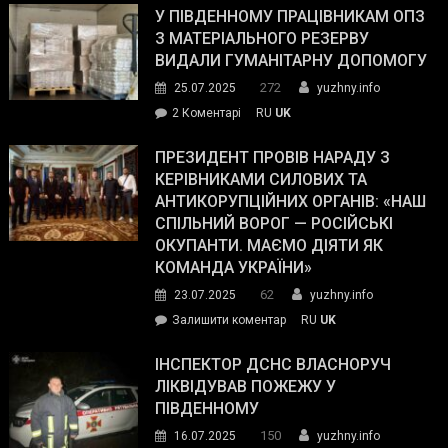
завойовує
У ПІВДЕННОМУ ПРАЦІВНИКАМ ОПЗ
симпатії
З МАТЕРІАЛЬНОГО РЕЗЕРВУ
виборців
ВИДАЛИ ГУМАНІТАРНУ ДОПОМОГУ
Трампа
272
25.07.2025
yuzhny.info
–
до
2 Коментарі
RU
UK
The
У
Wall
Південному
ПРЕЗИДЕНТ ПРОВІВ НАРАДУ З
Street
працівникам
КЕРІВНИКАМИ СИЛОВИХ ТА
Journal.
ОПЗ
АНТИКОРУПЦІЙНИХ ОРГАНІВ: «НАШ
з
СПІЛЬНИЙ ВОРОГ — РОСІЙСЬКІ
матеріального
ОКУПАНТИ. МАЄМО ДІЯТИ ЯК
резерву
КОМАНДА УКРАЇНИ»
видали
62
23.07.2025
yuzhny.info
гуманітарну
on
Залишити коментар
RU
UK
допомогу
Президент
провів
ІНСПЕКТОР ДСНС ВЛАСНОРУЧ
нараду
ЛІКВІДУВАВ ПОЖЕЖУ У
з
ПІВДЕННОМУ
керівниками
150
16.07.2025
yuzhny.info
силових