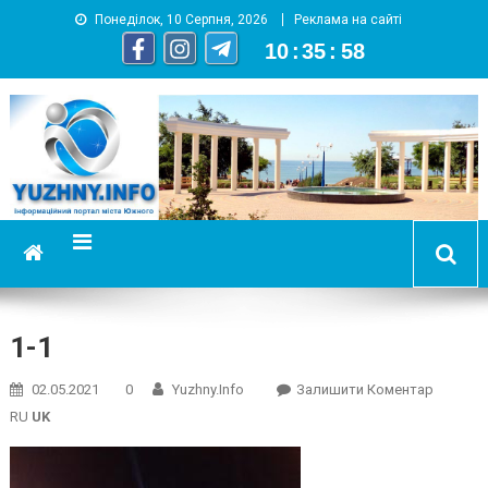
Понеділок, 10 Серпня, 2026
Реклама на сайті
10
:
35
:
58
YUZHNY.INFO
информационный портал города Южный
1-1
On
02.05.2021
0
Yuzhny.info
Залишити Коментар
1-
RU
UK
1