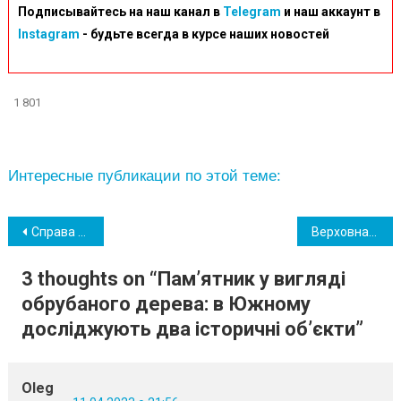
Подписывайтесь на наш канал в
Telegram
и наш аккаунт в
Instagram
- будьте всегда в курсе наших новостей
1 801
Интересные публикации по этой теме:
Навігація
Справа ОПЗ: НАБУ оголосило в розшук ексголову Фонду держмайна
Верховна Рада повернула 30 тисяч гривень доплати військовим
записів
3 thoughts on “
Пам’ятник у вигляді
обрубаного дерева: в Южному
досліджують два історичні об’єкти
”
Oleg