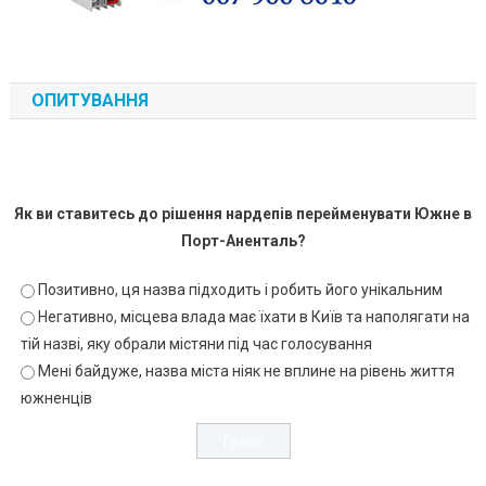
ОПИТУВАННЯ
Як ви ставитесь до рішення нардепів перейменувати Южне в
Порт-Аненталь?
Позитивно, ця назва підходить і робить його унікальним
Негативно, місцева влада має їхати в Київ та наполягати на
тій назві, яку обрали містяни під час голосування
Мені байдуже, назва міста ніяк не вплине на рівень життя
южненців