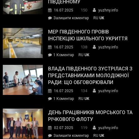
з
ПІВДЕННОМУ
керівниками
150
16.07.2025
yuzhny.info
силових
on
Залишити коментар
RU
UK
та
Інспектор
антикорупційних
ДСНС
МЕР ПІВДЕННОГО ПРОВІВ
органів:
власноруч
ІНСПЕКЦІЮ ШКІЛЬНОГО УКРИТТЯ
«Наш
ліквідував
спільний
138
16.07.2025
yuzhny.info
пожежу
ворог
до
1 Коментар
RU
UK
у
—
Мер
Південному
російські
Південного
ВЛАДА ПІВДЕННОГО ЗУСТРІЛАСЯ З
окупанти.
провів
ПРЕДСТАВНИКАМИ МОЛОДІЖНОЇ
Маємо
інспекцію
РАДИ: ЩО ОБГОВОРЮВАЛИ
діяти
шкільного
134
16.07.2025
yuzhny.info
як
укриття
команда
до
1 Коментар
RU
UK
України»
Влада
Південного
ДЕНЬ ПРАЦІВНИКІВ МОРСЬКОГО ТА
зустрілася
РІЧКОВОГО ФЛОТУ
з
119
02.07.2025
yuzhny.info
представниками
on
Залишити коментар
RU
UK
молодіжної