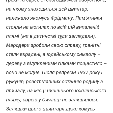
на якому знаходиться цей цвинтар,
належало якомусь Фрідману. Пам’ятники
стояли на могилах по всій цій випаленій
плямі (ми в дитинстві туди заглядали).
Мародери зробили свою справу, гранітні
стели вкрадені, а юдейському символу –
дереву з відпиленими гілками пощастило –
воно не модне. Після репресій 1937 року і
румунів, розстрілявших останню родину з
причалу, на місці нинішнього южненського
пляжу, євреїв у Сичавці не залишилося.
Залишки цього цвинтаря дуже комусь