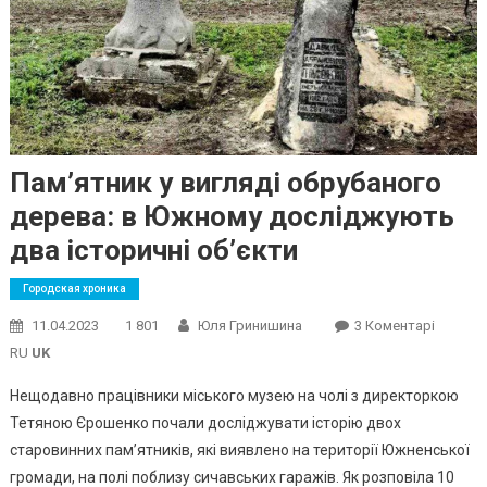
Пам’ятник у вигляді обрубаного
дерева: в Южному досліджують
два історичні об’єкти
Городская хроника
До
11.04.2023
1 801
Юля Гринишина
3 Коментарі
Пам’ятн
RU
UK
У
Нещодавно працівники міського музею на чолі з директоркою
Вигляді
Тетяною Єрошенко почали досліджувати історію двох
Обруба
старовинних пам’ятників, які виявлено на території Южненської
Дерева
В
громади, на полі поблизу сичавських гаражів. Як розповіла 10