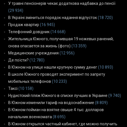
У травні пенсіонерів чекає додаткова надбавка до пенсії
(29 934)
В Україні зміниться порядок надання відпусток
(18 720)
Продаж квартир
(16 945)
Телефонний довідник
(14 668)
Жительница Южного, получившая 19 ножевых ранений,
снова опасается за жизнь (фото)
(13 359)
Медицинские учреждения
(12 956)
Де поїсти?
(12 780)
В Южном на улице нашли крупную сумму денег
(10 893)
В школе Южного проводят эксперимент по запрету
мобильных телефонов
(10 233)
Таксі
(10 158)
Нудистский пляж Южного в списке лучших в Украине
(9 740)
В Южном изменили тариф на водоснабжение
(8 809)
В Южном пойман на взятке свыше 4 тыс. долларов
начальник военкомата
(8 695)
В Южном открылся частный кабинет, где можно получить