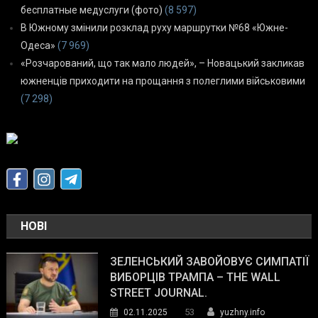
бесплатные медуслуги (фото)
(8 597)
В Южному змінили розклад руху маршрутки №68 «Южне-
Одеса»
(7 969)
«Розчарований, що так мало людей», – Новацький закликав
южненців приходити на прощання з полеглими військовими
(7 298)
НОВІ
ЗЕЛЕНСЬКИЙ ЗАВОЙОВУЄ СИМПАТІЇ
ВИБОРЦІВ ТРАМПА – THE WALL
STREET JOURNAL.
53
02.11.2025
yuzhny.info