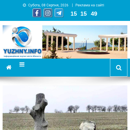
Субота, 08 Серпня, 2026
Реклама на сайті
15
:
15
:
51
YUZHNY.INFO
информационный портал города Южный