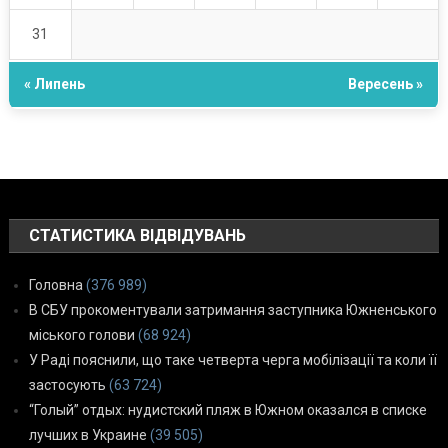
31
« Липень
Вересень »
СТАТИСТИКА ВІДВІДУВАНЬ
Головна
(376 989)
В СБУ прокоментували затримання заступника Южненського
міського голови
(68 924)
У Раді пояснили, що таке четверта черга мобілізації та коли її
застосують
(63 724)
“Голый” отдых: нудистский пляж в Южном оказался в списке
лучших в Украине
(39 505)