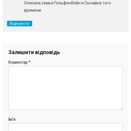
Описана семья Гельфенбейн и Сычавка того
времени.
Відповісти
Залишити відповідь
Коментар
*
Ім'я