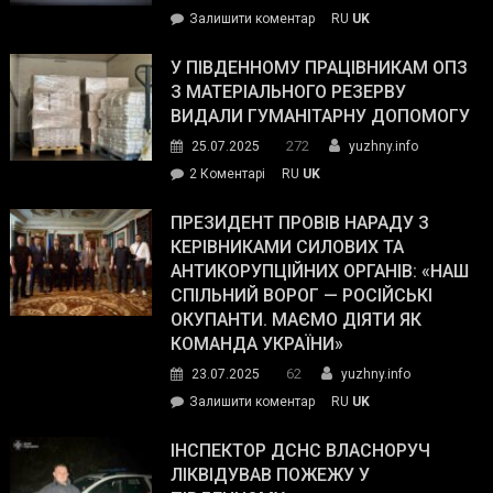
on
Залишити коментар
RU
UK
Зеленський
завойовує
У ПІВДЕННОМУ ПРАЦІВНИКАМ ОПЗ
симпатії
З МАТЕРІАЛЬНОГО РЕЗЕРВУ
виборців
ВИДАЛИ ГУМАНІТАРНУ ДОПОМОГУ
Трампа
272
25.07.2025
yuzhny.info
–
до
2 Коментарі
RU
UK
The
У
Wall
Південному
ПРЕЗИДЕНТ ПРОВІВ НАРАДУ З
Street
працівникам
КЕРІВНИКАМИ СИЛОВИХ ТА
Journal.
ОПЗ
АНТИКОРУПЦІЙНИХ ОРГАНІВ: «НАШ
з
СПІЛЬНИЙ ВОРОГ — РОСІЙСЬКІ
матеріального
ОКУПАНТИ. МАЄМО ДІЯТИ ЯК
резерву
КОМАНДА УКРАЇНИ»
видали
62
23.07.2025
yuzhny.info
гуманітарну
on
Залишити коментар
RU
UK
допомогу
Президент
провів
ІНСПЕКТОР ДСНС ВЛАСНОРУЧ
нараду
ЛІКВІДУВАВ ПОЖЕЖУ У