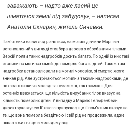
заважають – надто вже ласий це
шматочок землі під забудову», – написав
Анатолій Скнарин, житель Сичавки.
Пам’ятники на вигляд різняться, на могилі дівчини Марії він
встановлений у вигляді стовбура дерева з обрубаними гілками.
Версій появи таких надгробків досить багато. По одній із них такі
ставили на могилах сімей, де померло багато дітей. Також такі
надгробки встановлювали на могилі чоловіка, зі смертю якого
зникав рід. Але зустрічаються могили з такими надгробками, де
поховані жінки як молоді та незаміжні, так і заміжні. Для
останніх вважається, що кількість вирубаних гілок вказує на
кількість померлих дітей. У випадку з Марією Гельфенбейн
директорка музею Южного припускає, що її пам’ятник вказує на
те, що вона померла бездітною і свій рід не продовжила, адже
пішла з життя ще в молодому віці.