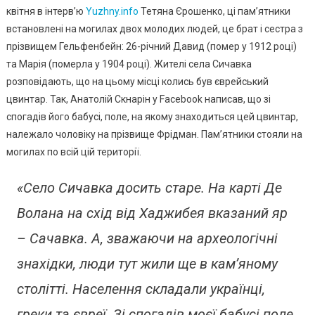
Южном
квітня в інтерв’ю
Yuzhny.info
Тетяна Єрошенко, ці пам’ятники
Дослід
встановлені на могилах двох молодих людей, це брат і сестра з
Два
прізвищем Гельфенбейн: 26-річний Давид (помер у 1912 році)
Історич
та Марія (померла у 1904 році). Жителі села Сичавка
Об’єкти
розповідають, що на цьому місці колись був єврейський
цвинтар. Так, Анатолій Скнарін у Facebook написав, що зі
спогадів його бабусі, поле, на якому знаходиться цей цвинтар,
належало чоловіку на прізвище Фрідман. Пам’ятники стояли на
могилах по всій цій території.
«Село Сичавка досить старе. На карті Де
Волана на схід від Хаджибея вказаний яр
– Сачавка. А, зважаючи на археологічні
знахідки, люди тут жили ще в кам’яному
столітті. Населення складали українці,
греки та євреї. Зі спогадів моєї бабусі поле,