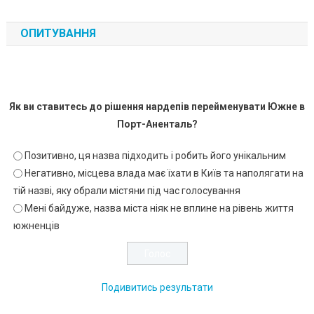
ОПИТУВАННЯ
Як ви ставитесь до рішення нардепів перейменувати Южне в
Порт-Аненталь?
Позитивно, ця назва підходить і робить його унікальним
Негативно, місцева влада має їхати в Київ та наполягати на
тій назві, яку обрали містяни під час голосування
Мені байдуже, назва міста ніяк не вплине на рівень життя
южненців
Подивитись результати