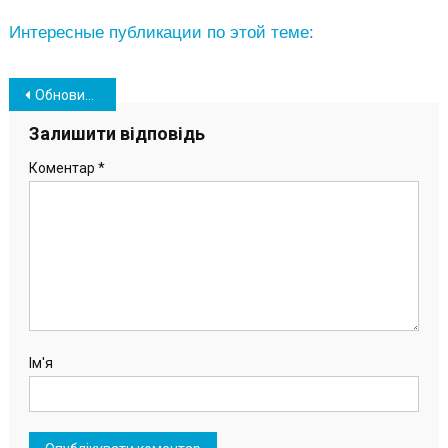
Интересные публикации по этой теме:
Навігація
Обновились карантинные зоны: Южный вновь оказался в «желтой»
записів
Залишити відповідь
Коментар
*
Ім'я