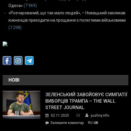
Одеса»
(7 969)
«Розчарований, що так мало людей», – Новацький закликав
южненців приходити на прощання з полеглими військовими
(7 298)
НОВІ
ЗЕЛЕНСЬКИЙ ЗАВОЙОВУЄ СИМПАТІЇ
ВИБОРЦІВ ТРАМПА – THE WALL
STREET JOURNAL.
53
02.11.2025
yuzhny.info
on
Залишити коментар
RU
UK
Зеленський