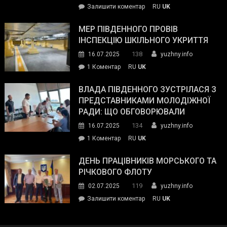
on
Залишити коментар
RU
UK
та
Інспектор
антикорупційних
ДСНС
МЕР ПІВДЕННОГО ПРОВІВ
органів:
власноруч
ІНСПЕКЦІЮ ШКІЛЬНОГО УКРИТТЯ
«Наш
ліквідував
спільний
138
16.07.2025
yuzhny.info
пожежу
ворог
до
1 Коментар
RU
UK
у
—
Мер
Південному
російські
Південного
ВЛАДА ПІВДЕННОГО ЗУСТРІЛАСЯ З
окупанти.
провів
ПРЕДСТАВНИКАМИ МОЛОДІЖНОЇ
Маємо
інспекцію
РАДИ: ЩО ОБГОВОРЮВАЛИ
діяти
шкільного
134
16.07.2025
yuzhny.info
як
укриття
команда
до
1 Коментар
RU
UK
України»
Влада
Південного
ДЕНЬ ПРАЦІВНИКІВ МОРСЬКОГО ТА
зустрілася
РІЧКОВОГО ФЛОТУ
з
119
02.07.2025
yuzhny.info
представниками
on
Залишити коментар
RU
UK
молодіжної
День
ради:
працівників
що