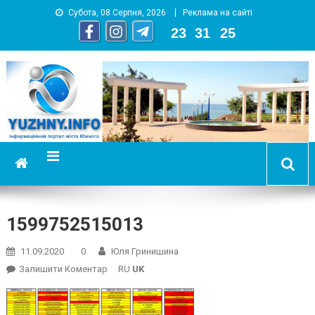
Субота, 08 Серпня, 2026
Реклама на сайті
23
:
31
:
26
YUZHNY.INFO
информационный портал города Южный
1599752515013
11.09.2020
0
Юля Гринишина
On
Залишити Коментар
RU
UK
1599752515013