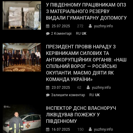
завойовує
У ПІВДЕННОМУ ПРАЦІВНИКАМ ОПЗ
симпатії
З МАТЕРІАЛЬНОГО РЕЗЕРВУ
виборців
ВИДАЛИ ГУМАНІТАРНУ ДОПОМОГУ
Трампа
272
25.07.2025
yuzhny.info
–
до
2 Коментарі
RU
UK
The
У
Wall
Південному
ПРЕЗИДЕНТ ПРОВІВ НАРАДУ З
Street
працівникам
КЕРІВНИКАМИ СИЛОВИХ ТА
Journal.
ОПЗ
АНТИКОРУПЦІЙНИХ ОРГАНІВ: «НАШ
з
СПІЛЬНИЙ ВОРОГ — РОСІЙСЬКІ
матеріального
ОКУПАНТИ. МАЄМО ДІЯТИ ЯК
резерву
КОМАНДА УКРАЇНИ»
видали
62
23.07.2025
yuzhny.info
гуманітарну
on
Залишити коментар
RU
UK
допомогу
Президент
провів
ІНСПЕКТОР ДСНС ВЛАСНОРУЧ
нараду
ЛІКВІДУВАВ ПОЖЕЖУ У
з
ПІВДЕННОМУ
керівниками
150
16.07.2025
yuzhny.info
силових