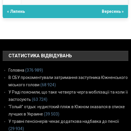
« Липень
Вересень »
СТАТИСТИКА ВІДВІДУВАНЬ
Головна
(376 989)
В СБУ прокоментували затримання заступника Южненського
міського голови
(68 924)
У Раді пояснили, що таке четверта черга мобілізації та коли її
застосують
(63 724)
“Голый” отдых: нудистский пляж в Южном оказался в списке
лучших в Украине
(39 503)
У травні пенсіонерів чекає додаткова надбавка до пенсії
(29 934)