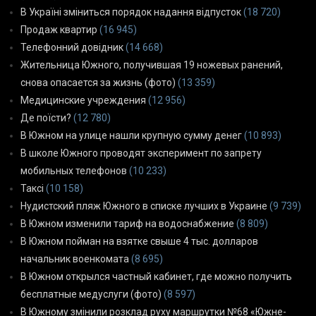
В Україні зміниться порядок надання відпусток
(18 720)
Продаж квартир
(16 945)
Телефонний довідник
(14 668)
Жительница Южного, получившая 19 ножевых ранений,
снова опасается за жизнь (фото)
(13 359)
Медицинские учреждения
(12 956)
Де поїсти?
(12 780)
В Южном на улице нашли крупную сумму денег
(10 893)
В школе Южного проводят эксперимент по запрету
мобильных телефонов
(10 233)
Таксі
(10 158)
Нудистский пляж Южного в списке лучших в Украине
(9 739)
В Южном изменили тариф на водоснабжение
(8 809)
В Южном пойман на взятке свыше 4 тыс. долларов
начальник военкомата
(8 695)
В Южном открылся частный кабинет, где можно получить
бесплатные медуслуги (фото)
(8 597)
В Южному змінили розклад руху маршрутки №68 «Южне-