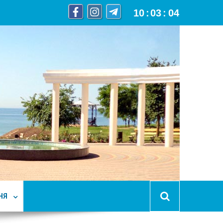
10
:
03
:
06
НЯ