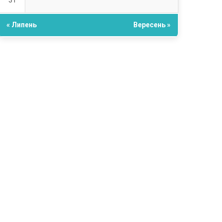
31
« Липень
Вересень »