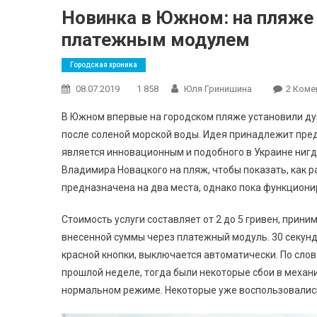
Новинка в Южном: на пляже
платежным модулем
Городская хроника
08.07.2019
1 858
Юля Гринишина
2 Коме
В Южном впервые на городском пляже установили ду
после соленой морской воды. Идея принадлежит пре
является инновационным и подобного в Украине нигде
Владимира Новацкого на пляж, чтобы показать, как 
предназначена на два места, однако пока функциони
Стоимость услуги составляет от 2 до 5 гривен, прин
внесенной суммы через платежный модуль. 30 секунд
красной кнопки, выключается автоматически. По сло
прошлой неделе, тогда были некоторые сбои в механ
нормальном режиме. Некоторые уже воспользовались