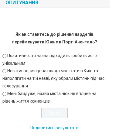
ОПИТУВАННЯ
Як ви ставитесь до рішення нардепів
перейменувати Южне в Порт-Аненталь?
Позитивно, ця назва підходить і робить його
унікальним
Негативно, місцева влада має їхати в Київ та
наполягати на тій назві, яку обрали містяни під час
голосування
Мені байдуже, назва міста ніяк не вплине на
рівень життя южненців
Подивитись результати