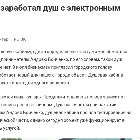
 заработал душ с электронным
До
нтарі
RU
UK
Новинка
шевую кабинку, где за определенную плату можно обмыться
В
дпринимателю Андрею Бойченко, по его словам, такой душ
Южном:
 нет. 8 июля бизнесмен пригласил городского голову
На
работает новый для нашего города объект. Душевая кабина
Пляже
Заработал
рует только для одного человека.
Душ
С
имаются лишь купюры. Продолжительность полива зависит от
Электронным
 полива равны 5 гривнам. Душ включается при нажатии
Платежным
вам Андрея Бойченко, душевая кабина прошла тестирование на
Модулем
ической части, однако сегодня объект уже функционирует в
 услугой.