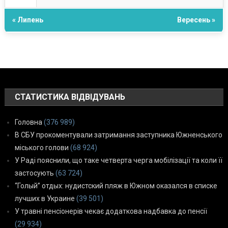
« Липень
Вересень »
СТАТИСТИКА ВІДВІДУВАНЬ
Головна
(376 989)
В СБУ прокоментували затримання заступника Южненського
міського голови
(68 924)
У Раді пояснили, що таке четверта черга мобілізації та коли її
застосують
(63 724)
“Голый” отдых: нудистский пляж в Южном оказался в списке
лучших в Украине
(39 501)
У травні пенсіонерів чекає додаткова надбавка до пенсії
(29 934)