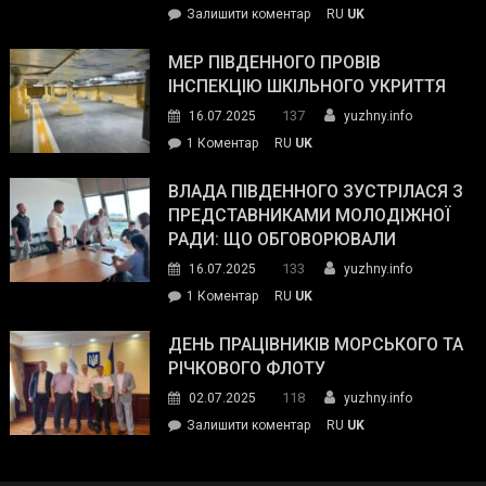
on
Залишити коментар
RU
UK
та
Інспектор
антикорупційних
ДСНС
МЕР ПІВДЕННОГО ПРОВІВ
органів:
власноруч
ІНСПЕКЦІЮ ШКІЛЬНОГО УКРИТТЯ
«Наш
ліквідував
спільний
137
16.07.2025
yuzhny.info
пожежу
ворог
до
1 Коментар
RU
UK
у
—
Мер
Південному
російські
Південного
ВЛАДА ПІВДЕННОГО ЗУСТРІЛАСЯ З
окупанти.
провів
ПРЕДСТАВНИКАМИ МОЛОДІЖНОЇ
Маємо
інспекцію
РАДИ: ЩО ОБГОВОРЮВАЛИ
діяти
шкільного
133
16.07.2025
yuzhny.info
як
укриття
команда
до
1 Коментар
RU
UK
України»
Влада
Південного
ДЕНЬ ПРАЦІВНИКІВ МОРСЬКОГО ТА
зустрілася
РІЧКОВОГО ФЛОТУ
з
118
02.07.2025
yuzhny.info
представниками
on
Залишити коментар
RU
UK
молодіжної
День
ради:
працівників
що