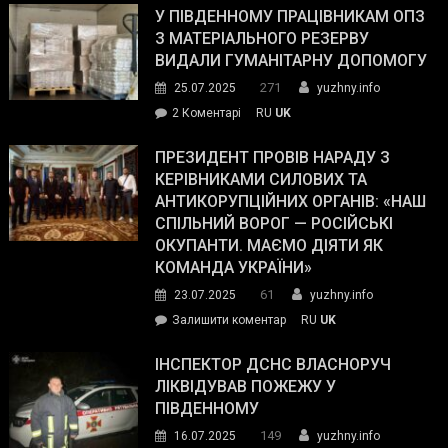
завойовує
У ПІВДЕННОМУ ПРАЦІВНИКАМ ОПЗ
симпатії
З МАТЕРІАЛЬНОГО РЕЗЕРВУ
виборців
ВИДАЛИ ГУМАНІТАРНУ ДОПОМОГУ
Трампа
271
25.07.2025
yuzhny.info
–
до
2 Коментарі
RU
UK
The
У
Wall
Південному
ПРЕЗИДЕНТ ПРОВІВ НАРАДУ З
Street
працівникам
КЕРІВНИКАМИ СИЛОВИХ ТА
Journal.
ОПЗ
АНТИКОРУПЦІЙНИХ ОРГАНІВ: «НАШ
з
СПІЛЬНИЙ ВОРОГ — РОСІЙСЬКІ
матеріального
ОКУПАНТИ. МАЄМО ДІЯТИ ЯК
резерву
КОМАНДА УКРАЇНИ»
видали
61
23.07.2025
yuzhny.info
гуманітарну
on
Залишити коментар
RU
UK
допомогу
Президент
провів
ІНСПЕКТОР ДСНС ВЛАСНОРУЧ
нараду
ЛІКВІДУВАВ ПОЖЕЖУ У
з
ПІВДЕННОМУ
керівниками
149
16.07.2025
yuzhny.info
силових