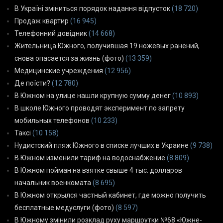
В Україні зміниться порядок надання відпусток
(18 720)
Продаж квартир
(16 945)
Телефонний довідник
(14 668)
Жительница Южного, получившая 19 ножевых ранений,
снова опасается за жизнь (фото)
(13 359)
Медицинские учреждения
(12 956)
Де поїсти?
(12 780)
В Южном на улице нашли крупную сумму денег
(10 893)
В школе Южного проводят эксперимент по запрету
мобильных телефонов
(10 233)
Таксі
(10 158)
Нудистский пляж Южного в списке лучших в Украине
(9 738)
В Южном изменили тариф на водоснабжение
(8 809)
В Южном пойман на взятке свыше 4 тыс. долларов
начальник военкомата
(8 695)
В Южном открылся частный кабинет, где можно получить
бесплатные медуслуги (фото)
(8 597)
В Южному змінили розклад руху маршрутки №68 «Южне-