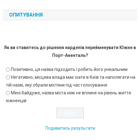
ОПИТУВАННЯ
Як ви ставитесь до рішення нардепів перейменувати Южне в
Порт-Аненталь?
Позитивно, ця назва підходить і робить його унікальним
Негативно, місцева влада має їхати в Київ та наполягати на
тій назві, яку обрали містяни під час голосування
Мені байдуже, назва міста ніяк не вплине на рівень життя
южненців
Подивитись результати