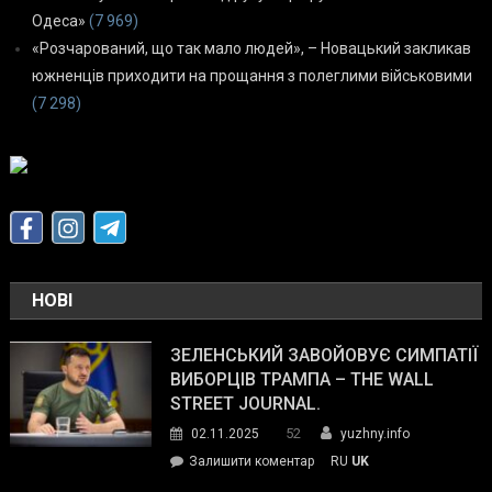
Одеса»
(7 969)
«Розчарований, що так мало людей», – Новацький закликав
южненців приходити на прощання з полеглими військовими
(7 298)
НОВІ
ЗЕЛЕНСЬКИЙ ЗАВОЙОВУЄ СИМПАТІЇ
ВИБОРЦІВ ТРАМПА – THE WALL
STREET JOURNAL.
52
02.11.2025
yuzhny.info
on
Залишити коментар
RU
UK
Зеленський