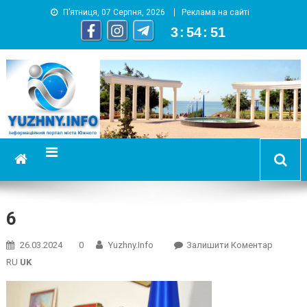
П’ятниця, 07 Серпня, 2026
Реклама на сайті
3
:
54
:
51
YUZHNY.INFO
информационный портал города Южный
6
On
26.03.2024
0
Yuzhny.info
Залишити Коментар
6
RU
UK