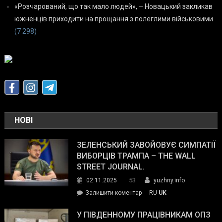
«Розчарований, що так мало людей», – Новацький закликав
южненців приходити на прощання з полеглими військовими
(7 298)
НОВІ
ЗЕЛЕНСЬКИЙ ЗАВОЙОВУЄ СИМПАТІЇ
ВИБОРЦІВ ТРАМПА – THE WALL
STREET JOURNAL.
53
02.11.2025
yuzhny.info
on
Залишити коментар
RU
UK
Зеленський
завойовує
У ПІВДЕННОМУ ПРАЦІВНИКАМ ОПЗ