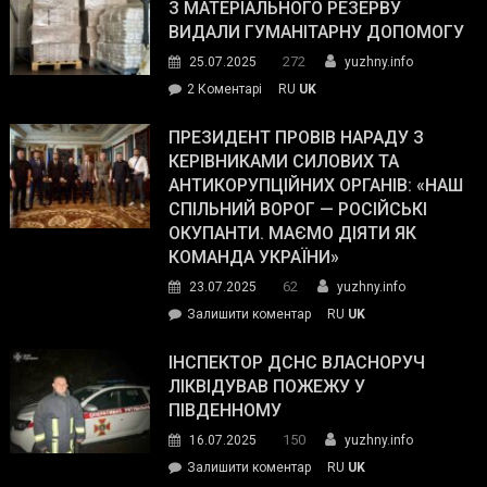
симпатії
З МАТЕРІАЛЬНОГО РЕЗЕРВУ
виборців
ВИДАЛИ ГУМАНІТАРНУ ДОПОМОГУ
Трампа
272
25.07.2025
yuzhny.info
–
до
2 Коментарі
RU
UK
The
У
Wall
Південному
ПРЕЗИДЕНТ ПРОВІВ НАРАДУ З
Street
працівникам
КЕРІВНИКАМИ СИЛОВИХ ТА
Journal.
ОПЗ
АНТИКОРУПЦІЙНИХ ОРГАНІВ: «НАШ
з
СПІЛЬНИЙ ВОРОГ — РОСІЙСЬКІ
матеріального
ОКУПАНТИ. МАЄМО ДІЯТИ ЯК
резерву
КОМАНДА УКРАЇНИ»
видали
62
23.07.2025
yuzhny.info
гуманітарну
on
Залишити коментар
RU
UK
допомогу
Президент
провів
ІНСПЕКТОР ДСНС ВЛАСНОРУЧ
нараду
ЛІКВІДУВАВ ПОЖЕЖУ У
з
ПІВДЕННОМУ
керівниками
150
16.07.2025
yuzhny.info
силових
on
Залишити коментар
RU
UK
та