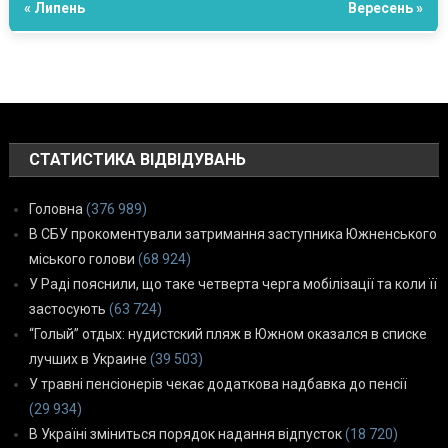
« Липень
Вересень »
СТАТИСТИКА ВІДВІДУВАНЬ
Головна
(376 989)
В СБУ прокоментували затримання заступника Южненського
міського голови
(68 924)
У Раді пояснили, що таке четверта черга мобілізації та коли її
застосують
(63 724)
“Голый” отдых: нудистский пляж в Южном оказался в списке
лучших в Украине
(39 503)
У травні пенсіонерів чекає додаткова надбавка до пенсії
(29 934)
В Україні зміниться порядок надання відпусток
(18 720)