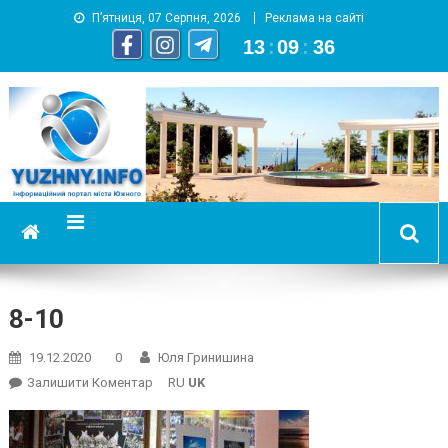
П’ятниця, 07 Серпня, 2026
Реклама на сайті
13
:
09
:
37
YUZHNY.INFO
информационный портал города Южный
8-10
19.12.2020
0
Юля Гринишина
On
Залишити Коментар
RU
UK
8-
10