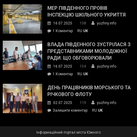
Інспектор
антикорупційних
ДСНС
МЕР ПІВДЕННОГО ПРОВІВ
органів:
власноруч
ІНСПЕКЦІЮ ШКІЛЬНОГО УКРИТТЯ
«Наш
ліквідував
спільний
138
16.07.2025
yuzhny.info
пожежу
ворог
до
1 Коментар
RU
UK
у
—
Мер
Південному
російські
Південного
ВЛАДА ПІВДЕННОГО ЗУСТРІЛАСЯ З
окупанти.
провів
ПРЕДСТАВНИКАМИ МОЛОДІЖНОЇ
Маємо
інспекцію
РАДИ: ЩО ОБГОВОРЮВАЛИ
діяти
шкільного
134
16.07.2025
yuzhny.info
як
укриття
команда
до
1 Коментар
RU
UK
України»
Влада
Південного
ДЕНЬ ПРАЦІВНИКІВ МОРСЬКОГО ТА
зустрілася
РІЧКОВОГО ФЛОТУ
з
119
02.07.2025
yuzhny.info
представниками
on
Залишити коментар
RU
UK
молодіжної
День
ради:
працівників
що
морського
обговорювали
Інформаційний портал міста Южного
та