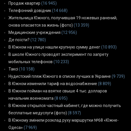
Продаж квартир
(16 945)
Телефонний довідник
(14 668)
Жительница Южного, получившая 19 ножевых ранений,
снова опасается за жизнь (фото)
(13 359)
Медицинские учреждения
(12 956)
Де поїсти?
(12 780)
В Южном на улице нашли крупную сумму денег
(10 893)
В школе Южного проводят эксперимент по запрету
мобильных телефонов
(10 233)
Таксі
(10 158)
Нудистский пляж Южного в списке лучших в Украине
(9 739)
В Южном изменили тариф на водоснабжение
(8 809)
В Южном пойман на взятке свыше 4 тыс. долларов
начальник военкомата
(8 695)
В Южном открылся частный кабинет, где можно получить
бесплатные медуслуги (фото)
(8 597)
В Южному змінили розклад руху маршрутки №68 «Южне-
Одеса»
(7 969)