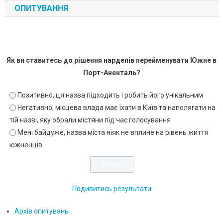
ОПИТУВАННЯ
Як ви ставитесь до рішення нардепів перейменувати Южне в
Порт-Аненталь?
Позитивно, ця назва підходить і робить його унікальним
Негативно, місцева влада має їхати в Київ та наполягати на
тій назві, яку обрали містяни під час голосування
Мені байдуже, назва міста ніяк не вплине на рівень життя
южненців
Подивитись результати
Архів опитувань