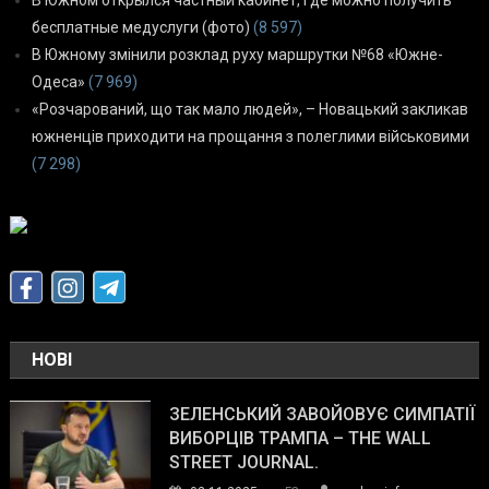
В Южном открылся частный кабинет, где можно получить
бесплатные медуслуги (фото)
(8 597)
В Южному змінили розклад руху маршрутки №68 «Южне-
Одеса»
(7 969)
«Розчарований, що так мало людей», – Новацький закликав
южненців приходити на прощання з полеглими військовими
(7 298)
НОВІ
ЗЕЛЕНСЬКИЙ ЗАВОЙОВУЄ СИМПАТІЇ
ВИБОРЦІВ ТРАМПА – THE WALL
STREET JOURNAL.