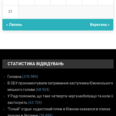
31
« Липень
Вересень »
СТАТИСТИКА ВІДВІДУВАНЬ
Головна
(376 989)
В СБУ прокоментували затримання заступника Южненського
міського голови
(68 924)
У Раді пояснили, що таке четверта черга мобілізації та коли її
застосують
(63 724)
“Голый” отдых: нудистский пляж в Южном оказался в списке
лучших в Украине
(39 499)