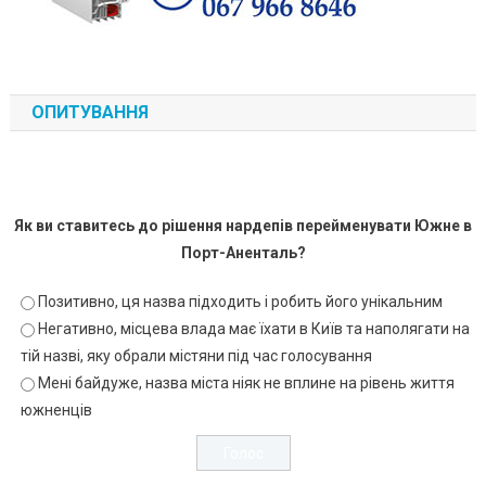
ОПИТУВАННЯ
Як ви ставитесь до рішення нардепів перейменувати Южне в
Порт-Аненталь?
Позитивно, ця назва підходить і робить його унікальним
Негативно, місцева влада має їхати в Київ та наполягати на
тій назві, яку обрали містяни під час голосування
Мені байдуже, назва міста ніяк не вплине на рівень життя
южненців