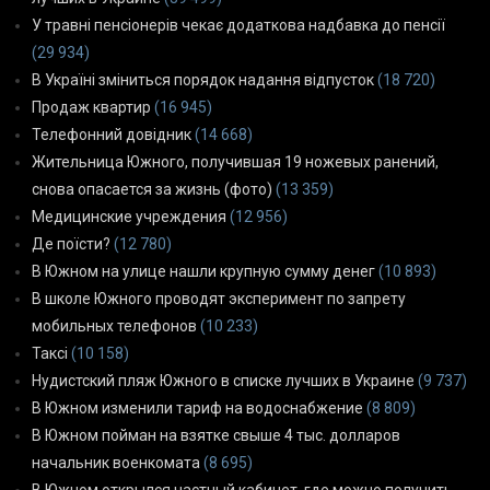
У травні пенсіонерів чекає додаткова надбавка до пенсії
(29 934)
В Україні зміниться порядок надання відпусток
(18 720)
Продаж квартир
(16 945)
Телефонний довідник
(14 668)
Жительница Южного, получившая 19 ножевых ранений,
снова опасается за жизнь (фото)
(13 359)
Медицинские учреждения
(12 956)
Де поїсти?
(12 780)
В Южном на улице нашли крупную сумму денег
(10 893)
В школе Южного проводят эксперимент по запрету
мобильных телефонов
(10 233)
Таксі
(10 158)
Нудистский пляж Южного в списке лучших в Украине
(9 737)
В Южном изменили тариф на водоснабжение
(8 809)
В Южном пойман на взятке свыше 4 тыс. долларов
начальник военкомата
(8 695)