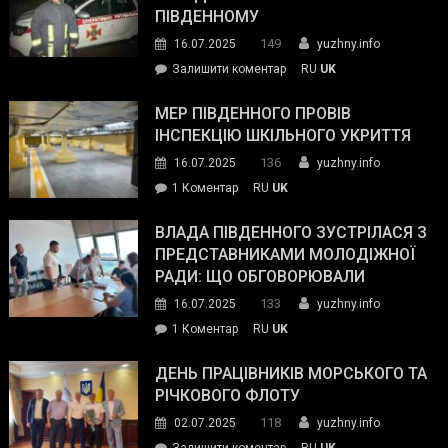
з
ПІВДЕННОМУ
керівниками
149
16.07.2025
yuzhny.info
силових
on
Залишити коментар
RU
UK
та
Інспектор
антикорупційних
ДСНС
МЕР ПІВДЕННОГО ПРОВІВ
органів:
власноруч
ІНСПЕКЦІЮ ШКІЛЬНОГО УКРИТТЯ
«Наш
ліквідував
спільний
136
16.07.2025
yuzhny.info
пожежу
ворог
до
1 Коментар
RU
UK
у
—
Мер
Південному
російські
Південного
ВЛАДА ПІВДЕННОГО ЗУСТРІЛАСЯ З
окупанти.
провів
ПРЕДСТАВНИКАМИ МОЛОДІЖНОЇ
Маємо
інспекцію
РАДИ: ЩО ОБГОВОРЮВАЛИ
діяти
шкільного
133
16.07.2025
yuzhny.info
як
укриття
команда
до
1 Коментар
RU
UK
України»
Влада
Південного
ДЕНЬ ПРАЦІВНИКІВ МОРСЬКОГО ТА
зустрілася
РІЧКОВОГО ФЛОТУ
з
118
02.07.2025
yuzhny.info
представниками
on