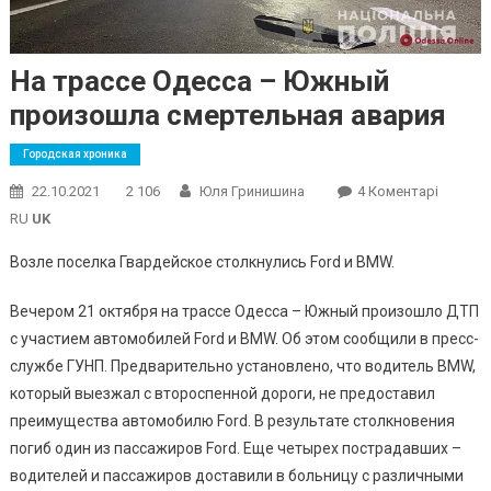
На трассе Одесса – Южный
произошла смертельная авария
Городская хроника
До
22.10.2021
2 106
Юля Гринишина
4 Коментарі
На
RU
UK
Трассе
Возле поселка Гвардейское столкнулись Ford и BMW.
Одесса
–
Вечером 21 октября на трассе Одесса – Южный произошло ДТП
Южный
с участием автомобилей Ford и BMW. Об этом сообщили в пресс-
Произо
службе ГУНП. Предварительно установлено, что водитель BMW,
Смерте
Авария
который выезжал с второспенной дороги, не предоставил
преимущества автомобилю Ford. В результате столкновения
погиб один из пассажиров Ford. Еще четырех пострадавших –
водителей и пассажиров доставили в больницу с различными