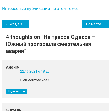
Интересные публикации по этой теме:
Навігація
Вход в здание Южненского горсовета будет запрещен для невакцинированных
По местам общепита: в Южном продолжаются рейды по соблюдению карантинных мер (видео, фото)
записів
4 thoughts on “
На трассе Одесса –
Южный произошла смертельная
авария
”
Анонім
22.10.2021 о 18:26
Бмв ментовское?
Відповісти
Житель