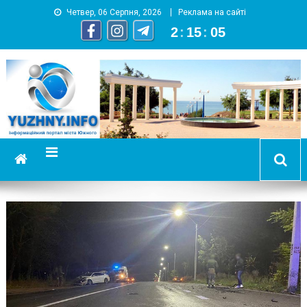
Четвер, 06 Серпня, 2026
Реклама на сайті
2
:
15
:
05
YUZHNY.INFO
информационный портал города Южный