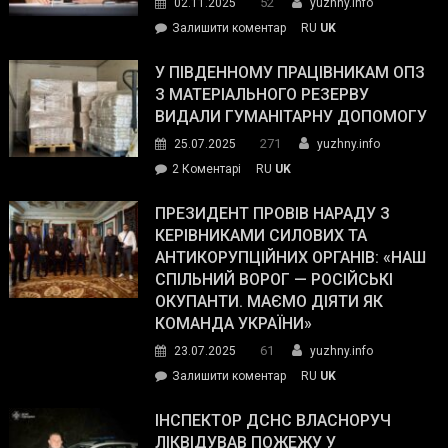
52
02.11.2025
yuzhny.info
on
Залишити коментар
RU
UK
Зеленський
завойовує
У ПІВДЕННОМУ ПРАЦІВНИКАМ ОПЗ
симпатії
З МАТЕРІАЛЬНОГО РЕЗЕРВУ
виборців
ВИДАЛИ ГУМАНІТАРНУ ДОПОМОГУ
Трампа
271
25.07.2025
yuzhny.info
–
до
2 Коментарі
RU
UK
The
У
Wall
Південному
ПРЕЗИДЕНТ ПРОВІВ НАРАДУ З
Street
працівникам
КЕРІВНИКАМИ СИЛОВИХ ТА
Journal.
ОПЗ
АНТИКОРУПЦІЙНИХ ОРГАНІВ: «НАШ
з
СПІЛЬНИЙ ВОРОГ — РОСІЙСЬКІ
матеріального
ОКУПАНТИ. МАЄМО ДІЯТИ ЯК
резерву
КОМАНДА УКРАЇНИ»
видали
61
23.07.2025
yuzhny.info
гуманітарну
on
Залишити коментар
RU
UK
допомогу
Президент
провів
ІНСПЕКТОР ДСНС ВЛАСНОРУЧ
нараду
ЛІКВІДУВАВ ПОЖЕЖУ У