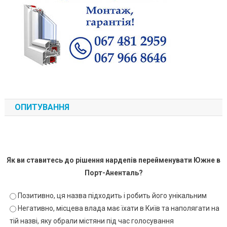
ОПИТУВАННЯ
Як ви ставитесь до рішення нардепів перейменувати Южне в
Порт-Аненталь?
Позитивно, ця назва підходить і робить його унікальним
Негативно, місцева влада має їхати в Київ та наполягати на
тій назві, яку обрали містяни під час голосування