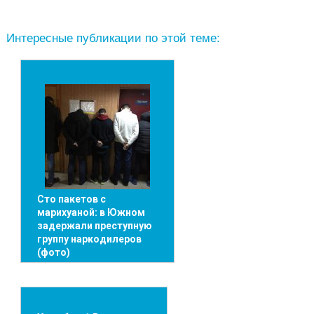
Интересные публикации по этой теме:
Сто пакетов с
марихуаной: в Южном
задержали преступную
группу наркодилеров
(фото)