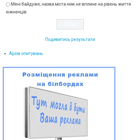
Мені байдуже, назва міста ніяк не вплине на рівень життя
южненців
Подивитись результати
Архів опитувань