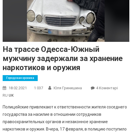
На трассе Одесса-Южный
мужчину задержали за хранение
наркотиков и оружия
Городская хроника
До
18.02.2021
1 037
Юля Гринишина
4 Коментарі
На
RU
UK
Трассе
Полицейские привлекают к ответственности жителя соседнего
Одесса-
государства за насилие в отношении сотрудников
Южный
правоохранительных органов и незаконное хранение
Мужчин
Задерж
наркотиков и оружия. Вчера, 17 февраля, в полицию поступило