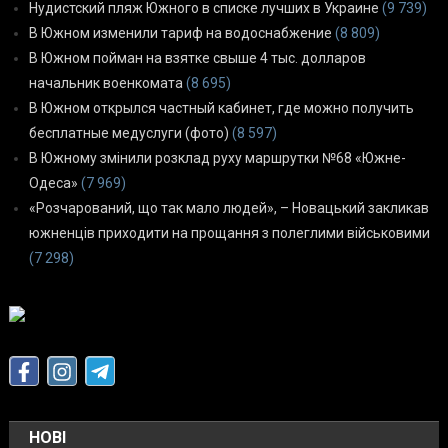
Нудистский пляж Южного в списке лучших в Украине
(9 739)
В Южном изменили тариф на водоснабжение
(8 809)
В Южном пойман на взятке свыше 4 тыс. долларов
начальник военкомата
(8 695)
В Южном открылся частный кабинет, где можно получить
бесплатные медуслуги (фото)
(8 597)
В Южному змінили розклад руху маршрутки №68 «Южне-
Одеса»
(7 969)
«Розчарований, що так мало людей», – Новацький закликав
южненців приходити на прощання з полеглими військовими
(7 298)
НОВІ