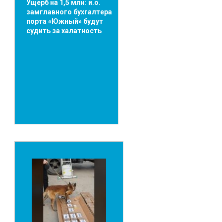
Ущерб на 1,5 млн: и.о.
замглавного бухгалтера
порта «Южный» будут
судить за халатность