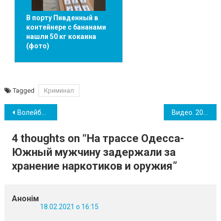
В порту Пивденный в
контейнере с бананами
нашли 50 кг кокаина
(фото)
Tagged
Криминал
Навігація
Волейбольные матчи 10 тура чемпионата Украины в Южном пройдут со зрителями
Видео. 200 гривен стали причиной конфликта в кафе Южного: подробности
записів
4 thoughts on “
На трассе Одесса-
Южный мужчину задержали за
хранение наркотиков и оружия
”
Анонім
18.02.2021 о 16:15