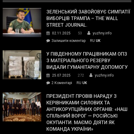
ЗЕЛЕНСЬКИЙ ЗАВОЙОВУЄ СИМПАТІЇ
ВИБОРЦІВ ТРАМПА – THE WALL
STREET JOURNAL.
53
02.11.2025
yuzhny.info
on
Залишити коментар
RU
UK
Зеленський
завойовує
У ПІВДЕННОМУ ПРАЦІВНИКАМ ОПЗ
симпатії
З МАТЕРІАЛЬНОГО РЕЗЕРВУ
виборців
ВИДАЛИ ГУМАНІТАРНУ ДОПОМОГУ
Трампа
272
25.07.2025
yuzhny.info
–
до
2 Коментарі
RU
UK
The
У
Wall
Південному
ПРЕЗИДЕНТ ПРОВІВ НАРАДУ З
Street
працівникам
КЕРІВНИКАМИ СИЛОВИХ ТА
Journal.
ОПЗ
АНТИКОРУПЦІЙНИХ ОРГАНІВ: «НАШ
з
СПІЛЬНИЙ ВОРОГ — РОСІЙСЬКІ
матеріального
ОКУПАНТИ. МАЄМО ДІЯТИ ЯК
резерву
КОМАНДА УКРАЇНИ»
видали