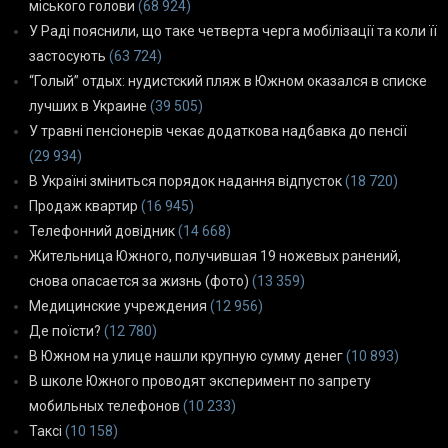
міського голови
(68 924)
У Раді пояснили, що таке четверта черга мобілізації та коли її
застосують
(63 724)
“Голый” отдых: нудистский пляж в Южном оказался в списке
лучших в Украине
(39 505)
У травні пенсіонерів чекає додаткова надбавка до пенсії
(29 934)
В Україні зміниться порядок надання відпусток
(18 720)
Продаж квартир
(16 945)
Телефонний довідник
(14 668)
Жительница Южного, получившая 19 ножевых ранений,
снова опасается за жизнь (фото)
(13 359)
Медицинские учреждения
(12 956)
Де поїсти?
(12 780)
В Южном на улице нашли крупную сумму денег
(10 893)
В школе Южного проводят эксперимент по запрету
мобильных телефонов
(10 233)
Таксі
(10 158)