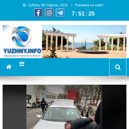
Субота, 08 Серпня, 2026
Реклама на сайті
7
:
51
:
26
YUZHNY.INFO
информационный портал города Южный