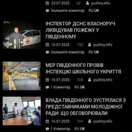
62
23.07.2025
yuzhny.info
гуманітарну
on
Залишити коментар
RU
UK
допомогу
Президент
провів
ІНСПЕКТОР ДСНС ВЛАСНОРУЧ
нараду
ЛІКВІДУВАВ ПОЖЕЖУ У
з
ПІВДЕННОМУ
керівниками
150
16.07.2025
yuzhny.info
силових
on
Залишити коментар
RU
UK
та
Інспектор
антикорупційних
ДСНС
МЕР ПІВДЕННОГО ПРОВІВ
органів:
власноруч
ІНСПЕКЦІЮ ШКІЛЬНОГО УКРИТТЯ
«Наш
ліквідував
спільний
138
16.07.2025
yuzhny.info
пожежу
ворог
до
1 Коментар
RU
UK
у
—
Мер
Південному
російські
Південного
ВЛАДА ПІВДЕННОГО ЗУСТРІЛАСЯ З
окупанти.
провів
ПРЕДСТАВНИКАМИ МОЛОДІЖНОЇ
Маємо
інспекцію
РАДИ: ЩО ОБГОВОРЮВАЛИ
діяти
шкільного
134
16.07.2025
yuzhny.info
як
укриття
команда
до
1 Коментар
RU
UK