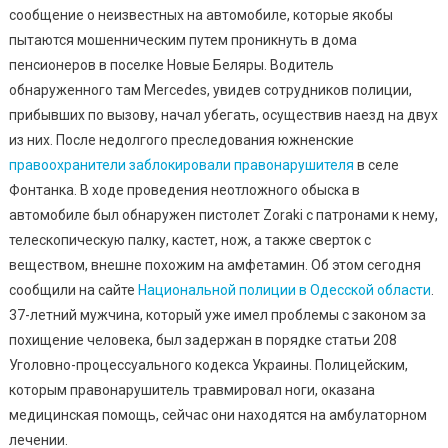
За
сообщение о неизвестных на автомобиле, которые якобы
Хранен
пытаются мошенническим путем проникнуть в дома
Наркот
пенсионеров в поселке Новые Беляры. Водитель
И
обнаруженного там Mercedes, увидев сотрудников полиции,
Оружия
прибывших по вызову, начал убегать, осуществив наезд на двух
из них. После недолгого преследования южненские
правоохранители заблокировали правонарушителя
в селе
Фонтанка. В ходе проведения неотложного обыска в
автомобиле был обнаружен пистолет Zoraki с патронами к нему,
телескопическую палку, кастет, нож, а также сверток с
веществом, внешне похожим на амфетамин. Об этом сегодня
сообщили на сайте
Национальной полиции в Одесской области
.
37-летний мужчина, который уже имел проблемы с законом за
похищение человека, был задержан в порядке статьи 208
Уголовно-процессуального кодекса Украины. Полицейским,
которым правонарушитель травмировал ноги, оказана
медицинская помощь, сейчас они находятся на амбулаторном
лечении.