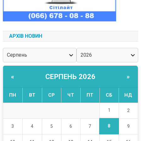
АРХІВ НОВИН
СЕРПЕНЬ 2026
«
»
ПН
ВТ
СР
ЧТ
ПТ
СБ
НД
1
2
8
3
4
5
6
7
9