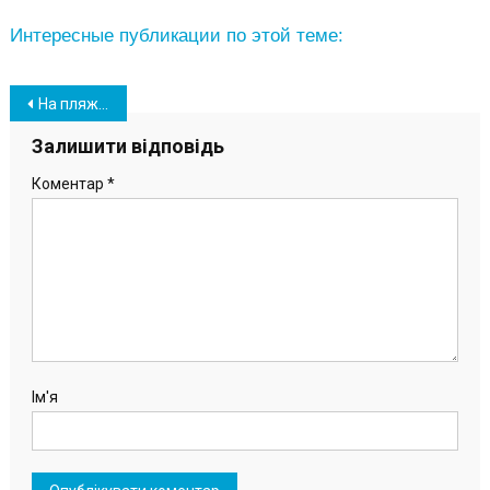
Интересные публикации по этой теме:
Навігація
На пляже в Южном прошли крещенские купания (фото, видео)
записів
Залишити відповідь
Коментар
*
Ім'я