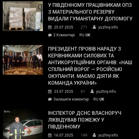
завойовує
У ПІВДЕННОМУ ПРАЦІВНИКАМ ОПЗ
симпатії
З МАТЕРІАЛЬНОГО РЕЗЕРВУ
виборців
ВИДАЛИ ГУМАНІТАРНУ ДОПОМОГУ
Трампа
271
25.07.2025
yuzhny.info
–
до
2 Коментарі
RU
UK
The
У
Wall
Південному
ПРЕЗИДЕНТ ПРОВІВ НАРАДУ З
Street
працівникам
КЕРІВНИКАМИ СИЛОВИХ ТА
Journal.
ОПЗ
АНТИКОРУПЦІЙНИХ ОРГАНІВ: «НАШ
з
СПІЛЬНИЙ ВОРОГ — РОСІЙСЬКІ
матеріального
ОКУПАНТИ. МАЄМО ДІЯТИ ЯК
резерву
КОМАНДА УКРАЇНИ»
видали
61
23.07.2025
yuzhny.info
гуманітарну
on
Залишити коментар
RU
UK
допомогу
Президент
провів
ІНСПЕКТОР ДСНС ВЛАСНОРУЧ
нараду
ЛІКВІДУВАВ ПОЖЕЖУ У
з
ПІВДЕННОМУ
керівниками
149
16.07.2025
yuzhny.info
силових