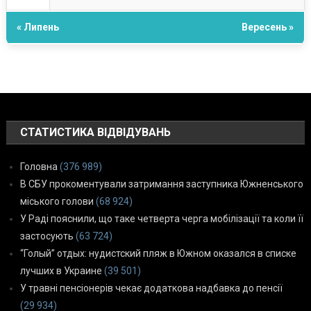
« Липень
Вересень »
СТАТИСТИКА ВІДВІДУВАНЬ
Головна
(376 989)
В СБУ прокоментували затримання заступника Южненського
міського голови
(68 924)
У Раді пояснили, що таке четверта черга мобілізації та коли її
застосують
(63 724)
“Голый” отдых: нудистский пляж в Южном оказался в списке
лучших в Украине
(39 501)
У травні пенсіонерів чекає додаткова надбавка до пенсії
(29 934)