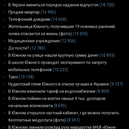
В Україні зміниться порядок надання відпусток
(18 720)
Продаж квартир
(16 945)
Телефонний довідник
(14 668)
Жительница Южного, получившая 19 ножевых ранений,
снова опасается за жизнь (фото)
(13 359)
Медицинские учреждения
(12 956)
Де поїсти?
(12 780)
В Южном на улице нашли крупную сумму денег
(10 893)
В школе Южного проводят эксперимент по запрету
мобильных телефонов
(10 233)
Таксі
(10 158)
Нудистский пляж Южного в списке лучших в Украине
(9 737)
В Южном изменили тариф на водоснабжение
(8 809)
В Южном пойман на взятке свыше 4 тыс. долларов
начальник военкомата
(8 695)
В Южном открылся частный кабинет, где можно получить
бесплатные медуслуги (фото)
(8 597)
В Южному змінили розклад руху маршрутки №68 «Южне-