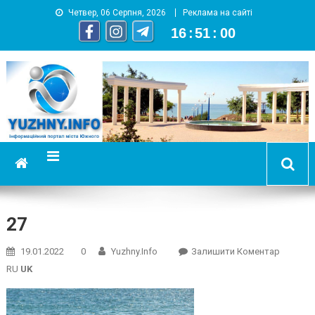
Четвер, 06 Серпня, 2026
Реклама на сайті
16
:
51
:
01
YUZHNY.INFO
информационный портал города Южный
27
On
19.01.2022
0
Yuzhny.info
Залишити Коментар
27
RU
UK