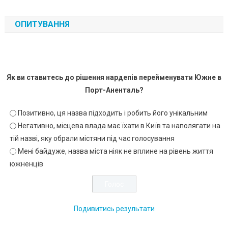
ОПИТУВАННЯ
Як ви ставитесь до рішення нардепів перейменувати Южне в
Порт-Аненталь?
Позитивно, ця назва підходить і робить його унікальним
Негативно, місцева влада має їхати в Київ та наполягати на
тій назві, яку обрали містяни під час голосування
Мені байдуже, назва міста ніяк не вплине на рівень життя
южненців
Подивитись результати