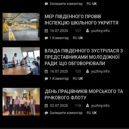
on
Залишити коментар
RU
UK
та
Інспектор
антикорупційних
ДСНС
МЕР ПІВДЕННОГО ПРОВІВ
органів:
власноруч
ІНСПЕКЦІЮ ШКІЛЬНОГО УКРИТТЯ
«Наш
ліквідував
спільний
137
16.07.2025
yuzhny.info
пожежу
ворог
до
1 Коментар
RU
UK
у
—
Мер
Південному
російські
Південного
ВЛАДА ПІВДЕННОГО ЗУСТРІЛАСЯ З
окупанти.
провів
ПРЕДСТАВНИКАМИ МОЛОДІЖНОЇ
Маємо
інспекцію
РАДИ: ЩО ОБГОВОРЮВАЛИ
діяти
шкільного
133
16.07.2025
yuzhny.info
як
укриття
команда
до
1 Коментар
RU
UK
України»
Влада
Південного
ДЕНЬ ПРАЦІВНИКІВ МОРСЬКОГО ТА
зустрілася
РІЧКОВОГО ФЛОТУ
з
118
02.07.2025
yuzhny.info
представниками
on
Залишити коментар
RU
UK
молодіжної
День
ради:
працівників
що