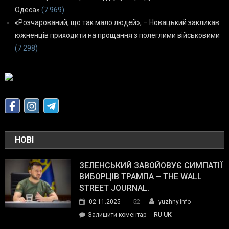
Одеса»
(7 969)
«Розчарований, що так мало людей», – Новацький закликав
южненців приходити на прощання з полеглими військовими
(7 298)
НОВІ
ЗЕЛЕНСЬКИЙ ЗАВОЙОВУЄ СИМПАТІЇ
ВИБОРЦІВ ТРАМПА – THE WALL
STREET JOURNAL.
52
02.11.2025
yuzhny.info
on
Залишити коментар
RU
UK
Зеленський