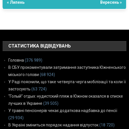
« Липень
Вересень »
СТАТИСТИКА ВІДВІДУВАНЬ
Головна
(376 989)
В СБУ прокоментували затримання заступника Южненського
міського голови
(68 924)
У Раді пояснили, що таке четверта черга мобілізації та коли її
застосують
(63 724)
“Голый” отдых: нудистский пляж в Южном оказался в списке
лучших в Украине
(39 505)
У травні пенсіонерів чекає додаткова надбавка до пенсії
(29 934)
В Україні зміниться порядок надання відпусток
(18 720)