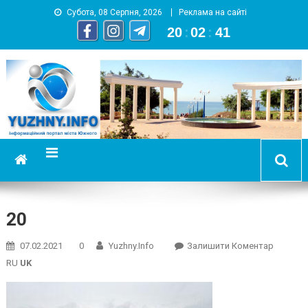
Субота, 08 Серпня, 2026
Реклама на сайті
20
:
02
:
42
YUZHNY.INFO
информационный портал города Южный
20
On
07.02.2021
0
Yuzhny.info
Залишити Коментар
20
RU
UK