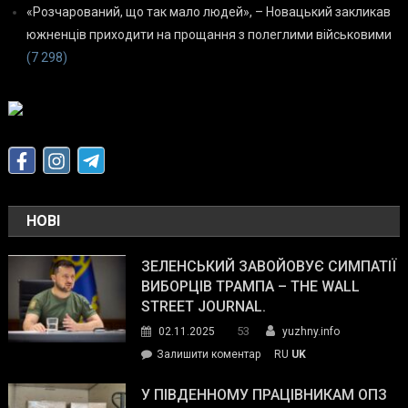
«Розчарований, що так мало людей», – Новацький закликав
южненців приходити на прощання з полеглими військовими
(7 298)
НОВІ
ЗЕЛЕНСЬКИЙ ЗАВОЙОВУЄ СИМПАТІЇ
ВИБОРЦІВ ТРАМПА – THE WALL
STREET JOURNAL.
53
02.11.2025
yuzhny.info
on
Залишити коментар
RU
UK
Зеленський
завойовує
У ПІВДЕННОМУ ПРАЦІВНИКАМ ОПЗ