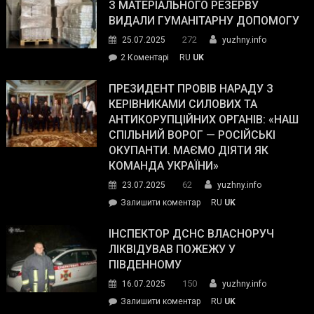
симпатії
З МАТЕРІАЛЬНОГО РЕЗЕРВУ
виборців
ВИДАЛИ ГУМАНІТАРНУ ДОПОМОГУ
Трампа
272
25.07.2025
yuzhny.info
–
до
2 Коментарі
RU
UK
The
У
Wall
Південному
ПРЕЗИДЕНТ ПРОВІВ НАРАДУ З
Street
працівникам
КЕРІВНИКАМИ СИЛОВИХ ТА
Journal.
ОПЗ
АНТИКОРУПЦІЙНИХ ОРГАНІВ: «НАШ
з
СПІЛЬНИЙ ВОРОГ — РОСІЙСЬКІ
матеріального
ОКУПАНТИ. МАЄМО ДІЯТИ ЯК
резерву
КОМАНДА УКРАЇНИ»
видали
62
23.07.2025
yuzhny.info
гуманітарну
on
Залишити коментар
RU
UK
допомогу
Президент
провів
ІНСПЕКТОР ДСНС ВЛАСНОРУЧ
нараду
ЛІКВІДУВАВ ПОЖЕЖУ У
з
ПІВДЕННОМУ
керівниками
150
16.07.2025
yuzhny.info
силових
on
Залишити коментар
RU
UK
та