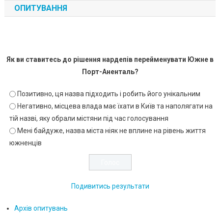
ОПИТУВАННЯ
Як ви ставитесь до рішення нардепів перейменувати Южне в
Порт-Аненталь?
Позитивно, ця назва підходить і робить його унікальним
Негативно, місцева влада має їхати в Київ та наполягати на
тій назві, яку обрали містяни під час голосування
Мені байдуже, назва міста ніяк не вплине на рівень життя
южненців
Подивитись результати
Архів опитувань