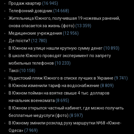
Продаж квартир
(16 945)
Телефонний довідник
(14 668)
Жительница Южного, получившая 19 ножевых ранений,
снова опасается за жизнь (фото)
(13 359)
Медицинские учреждения
(12 956)
Де поїсти?
(12 780)
В Южном на улице нашли крупную сумму денег
(10 893)
В школе Южного проводят эксперимент по запрету
мобильных телефонов
(10 233)
Таксі
(10 158)
Нудистский пляж Южного в списке лучших в Украине
(9 741)
В Южном изменили тариф на водоснабжение
(8 809)
В Южном пойман на взятке свыше 4 тыс. долларов
начальник военкомата
(8 695)
В Южном открылся частный кабинет, где можно получить
бесплатные медуслуги (фото)
(8 597)
В Южному змінили розклад руху маршрутки №68 «Южне-
Одеса»
(7 969)