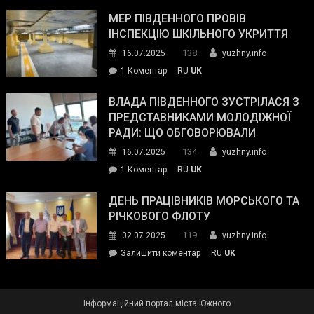
Інспектор
антикорупційних
ДСНС
МЕР ПІВДЕННОГО ПРОВІВ
органів:
власноруч
ІНСПЕКЦІЮ ШКІЛЬНОГО УКРИТТЯ
«Наш
ліквідував
спільний
138
16.07.2025
yuzhny.info
пожежу
ворог
до
1 Коментар
RU
UK
у
—
Мер
Південному
російські
Південного
ВЛАДА ПІВДЕННОГО ЗУСТРІЛАСЯ З
окупанти.
провів
ПРЕДСТАВНИКАМИ МОЛОДІЖНОЇ
Маємо
інспекцію
РАДИ: ЩО ОБГОВОРЮВАЛИ
діяти
шкільного
134
16.07.2025
yuzhny.info
як
укриття
команда
до
1 Коментар
RU
UK
України»
Влада
Південного
ДЕНЬ ПРАЦІВНИКІВ МОРСЬКОГО ТА
зустрілася
РІЧКОВОГО ФЛОТУ
з
119
02.07.2025
yuzhny.info
представниками
on
Залишити коментар
RU
UK
молодіжної
День
ради:
працівників
що
морського
обговорювали
Інформаційний портал міста Южного
та