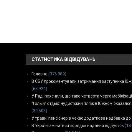
СТАТИСТИКА ВІДВІДУВАНЬ
Головна
(376 989)
В СБУ прокоментували затримання заступника Южн
(68 924)
У Раді пояснили, що таке четверта черга мобілізаці
“Голый” отдых: нудистский пляж в Южном оказался
(39 503)
У травні пенсіонерів чекає додаткова надбавка до 
В Україні зміниться порядок надання відпусток
(18