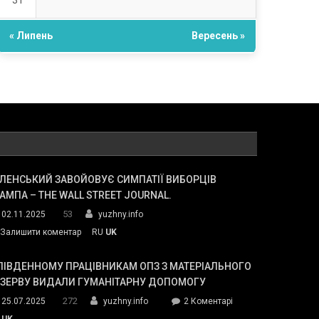
31
« Липень
Вересень »
ЛЕНСЬКИЙ ЗАВОЙОВУЄ СИМПАТІЇ ВИБОРЦІВ
АМПА – THE WALL STREET JOURNAL.
53
02.11.2025
yuzhny.info
on
Залишити коментар
RU
UK
Зеленський
завойовує
ПІВДЕННОМУ ПРАЦІВНИКАМ ОПЗ З МАТЕРІАЛЬНОГО
симпатії
ЕЗЕРВУ ВИДАЛИ ГУМАНІТАРНУ ДОПОМОГУ
виборців
272
до
25.07.2025
yuzhny.info
2 Коментарі
Трампа
У