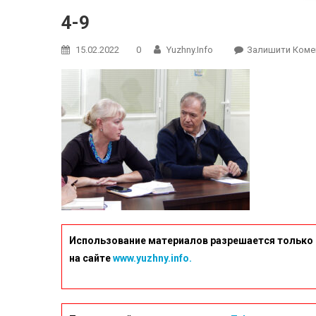
4-9
15.02.2022
0
Yuzhny.info
Залишити Коме
Использование материалов разрешается только 
на сайте
www.yuzhny.info.