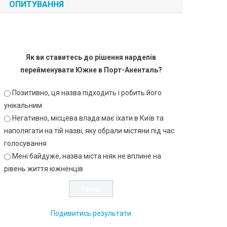
ОПИТУВАННЯ
Як ви ставитесь до рішення нардепів
перейменувати Южне в Порт-Аненталь?
Позитивно, ця назва підходить і робить його
унікальним
Негативно, місцева влада має їхати в Київ та
наполягати на тій назві, яку обрали містяни під час
голосування
Мені байдуже, назва міста ніяк не вплине на
рівень життя южненців
Подивитись результати