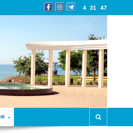
4
:
31
:
47
НЯ