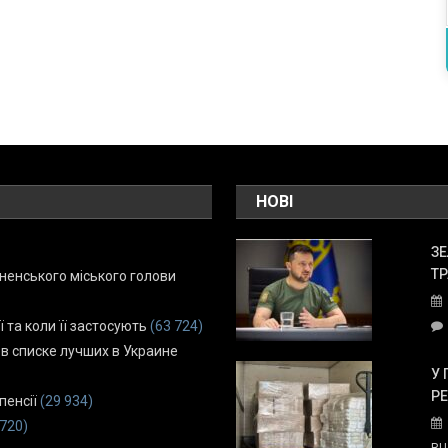
НОВІ
ЗЕ
ТР
енського міського голови
ї та коли її застосують
(63 724)
 в списке лучших в Украине
У 
Р
пенсії
(29 934)
 720)