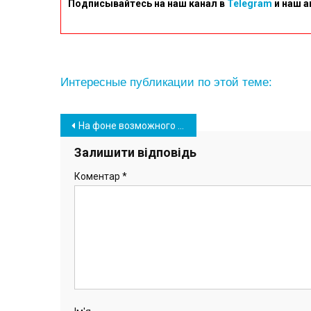
Подписывайтесь на наш канал в
Telegram
и наш а
Интересные публикации по этой теме:
Навігація
На фоне возможного вторжения в Украину в мэрии Южного обсудили план действий
записів
Залишити відповідь
Коментар
*