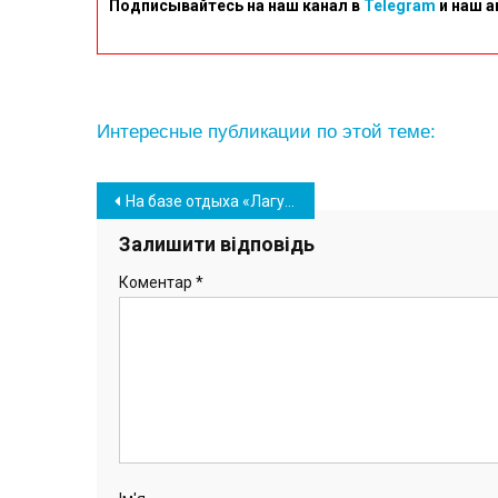
Подписывайтесь на наш канал в
Telegram
и наш а
Интересные публикации по этой теме:
Навігація
На базе отдыха «Лагуна» вблизи Южного обустраивают пляж к сезону (фото)
записів
Залишити відповідь
Коментар
*