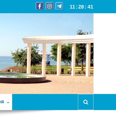
11
:
28
:
42
НЯ