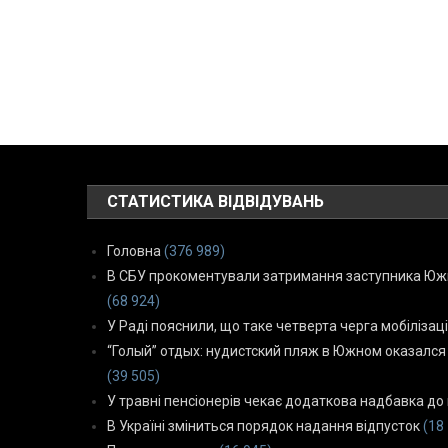
СТАТИСТИКА ВІДВІДУВАНЬ
Головна
(376 989)
В СБУ прокоментували затримання заступника Южн
(68 924)
У Раді пояснили, що таке четверта черга мобілізаці
“Голый” отдых: нудистский пляж в Южном оказался
(39 505)
У травні пенсіонерів чекає додаткова надбавка до 
В Україні зміниться порядок надання відпусток
(18