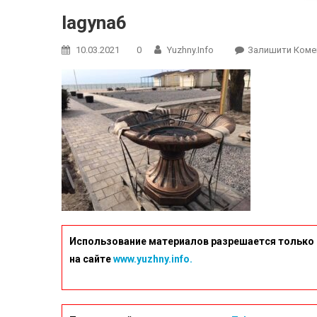
lagyna6
10.03.2021
0
Yuzhny.info
Залишити Коме
Использование материалов разрешается только 
на сайте
www.yuzhny.info.