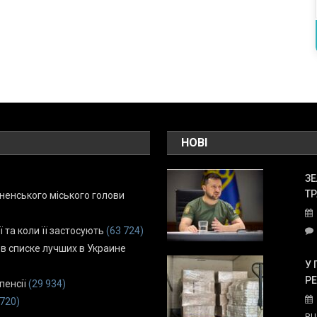
НОВІ
ЗЕ
ТР
енського міського голови
ї та коли її застосують
(63 724)
 в списке лучших в Украине
У 
Р
пенсії
(29 934)
 720)