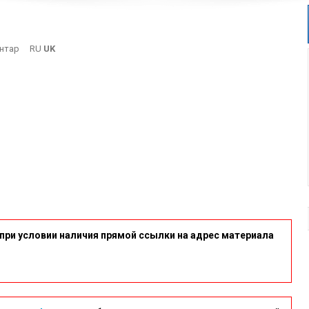
On
нтар
RU
UK
Lagyna6
при условии наличия прямой ссылки на адрес материала