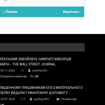
31
« Липень
Вересень »
ЛЕНСЬКИЙ ЗАВОЙОВУЄ СИМПАТІЇ ВИБОРЦІВ
АМПА – THE WALL STREET JOURNAL.
53
02.11.2025
yuzhny.info
on
Залишити коментар
RU
UK
Зеленський
завойовує
ПІВДЕННОМУ ПРАЦІВНИКАМ ОПЗ З МАТЕРІАЛЬНОГО
симпатії
ЕЗЕРВУ ВИДАЛИ ГУМАНІТАРНУ ДОПОМОГУ
виборців
272
до
25.07.2025
yuzhny.info
2 Коментарі
Трампа
У