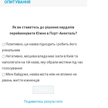
ОПИТУВАННЯ
Як ви ставитесь до рішення нардепів
перейменувати Южне в Порт-Аненталь?
Позитивно, ця назва підходить і робить його
унікальним
Негативно, місцева влада має їхати в Київ та
наполягати на тій назві, яку обрали містяни під час
голосування
Мені байдуже, назва міста ніяк не вплине на
рівень життя южненців
Подивитись результати