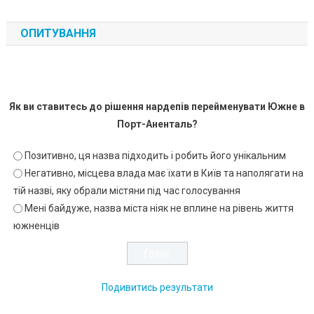
ОПИТУВАННЯ
Як ви ставитесь до рішення нардепів перейменувати Южне в
Порт-Аненталь?
Позитивно, ця назва підходить і робить його унікальним
Негативно, місцева влада має їхати в Київ та наполягати на
тій назві, яку обрали містяни під час голосування
Мені байдуже, назва міста ніяк не вплине на рівень життя
южненців
Подивитись результати