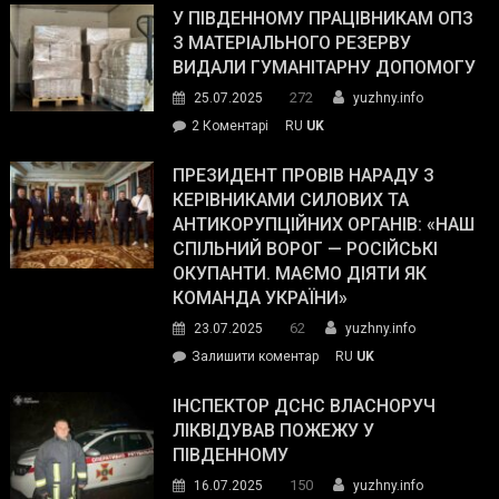
завойовує
У ПІВДЕННОМУ ПРАЦІВНИКАМ ОПЗ
симпатії
З МАТЕРІАЛЬНОГО РЕЗЕРВУ
виборців
ВИДАЛИ ГУМАНІТАРНУ ДОПОМОГУ
Трампа
272
25.07.2025
yuzhny.info
–
до
2 Коментарі
RU
UK
The
У
Wall
Південному
ПРЕЗИДЕНТ ПРОВІВ НАРАДУ З
Street
працівникам
КЕРІВНИКАМИ СИЛОВИХ ТА
Journal.
ОПЗ
АНТИКОРУПЦІЙНИХ ОРГАНІВ: «НАШ
з
СПІЛЬНИЙ ВОРОГ — РОСІЙСЬКІ
матеріального
ОКУПАНТИ. МАЄМО ДІЯТИ ЯК
резерву
КОМАНДА УКРАЇНИ»
видали
62
23.07.2025
yuzhny.info
гуманітарну
on
Залишити коментар
RU
UK
допомогу
Президент
провів
ІНСПЕКТОР ДСНС ВЛАСНОРУЧ
нараду
ЛІКВІДУВАВ ПОЖЕЖУ У
з
ПІВДЕННОМУ
керівниками
150
16.07.2025
yuzhny.info
силових