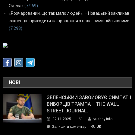
Одеса»
(7 969)
«Розчарований, що так мало людей», – Новацький закликав
южненців приходити на прощання з полеглими військовими
(7 298)
НОВІ
ЗЕЛЕНСЬКИЙ ЗАВОЙОВУЄ СИМПАТІЇ
ВИБОРЦІВ ТРАМПА – THE WALL
STREET JOURNAL.
53
02.11.2025
yuzhny.info
on
Залишити коментар
RU
UK
Зеленський