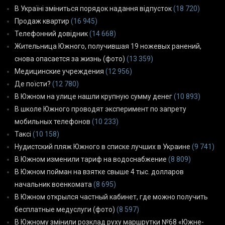
В Україні зміниться порядок надання відпусток
(18 720)
Продаж квартир
(16 945)
Телефонний довідник
(14 668)
Жительница Южного, получившая 19 ножевых ранений,
снова опасается за жизнь (фото)
(13 359)
Медицинские учреждения
(12 956)
Де поїсти?
(12 780)
В Южном на улице нашли крупную сумму денег
(10 893)
В школе Южного проводят эксперимент по запрету
мобильных телефонов
(10 233)
Таксі
(10 158)
Нудистский пляж Южного в списке лучших в Украине
(9 741)
В Южном изменили тариф на водоснабжение
(8 809)
В Южном пойман на взятке свыше 4 тыс. долларов
начальник военкомата
(8 695)
В Южном открылся частный кабинет, где можно получить
бесплатные медуслуги (фото)
(8 597)
В Южному змінили розклад руху маршрутки №68 «Южне-