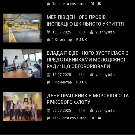
on
Залишити коментар
RU
UK
та
Інспектор
антикорупційних
ДСНС
МЕР ПІВДЕННОГО ПРОВІВ
органів:
власноруч
ІНСПЕКЦІЮ ШКІЛЬНОГО УКРИТТЯ
«Наш
ліквідував
спільний
138
16.07.2025
yuzhny.info
пожежу
ворог
до
1 Коментар
RU
UK
у
—
Мер
Південному
російські
Південного
ВЛАДА ПІВДЕННОГО ЗУСТРІЛАСЯ З
окупанти.
провів
ПРЕДСТАВНИКАМИ МОЛОДІЖНОЇ
Маємо
інспекцію
РАДИ: ЩО ОБГОВОРЮВАЛИ
діяти
шкільного
134
16.07.2025
yuzhny.info
як
укриття
команда
до
1 Коментар
RU
UK
України»
Влада
Південного
ДЕНЬ ПРАЦІВНИКІВ МОРСЬКОГО ТА
зустрілася
РІЧКОВОГО ФЛОТУ
з
119
02.07.2025
yuzhny.info
представниками
on
Залишити коментар
RU
UK
молодіжної
День
ради:
працівників
що