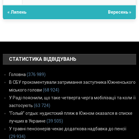
« Липень
Вересень »
СТАТИСТИКА ВІДВІДУВАНЬ
Головна
(376 989)
В СБУ прокоментували затримання заступника Южненського
міського голови
(68 924)
У Раді пояснили, що таке четверта черга мобілізації та коли її
застосують
(63 724)
“Голый” отдых: нудистский пляж в Южном оказался в списке
лучших в Украине
(39 505)
У травні пенсіонерів чекає додаткова надбавка до пенсії
(29 934)