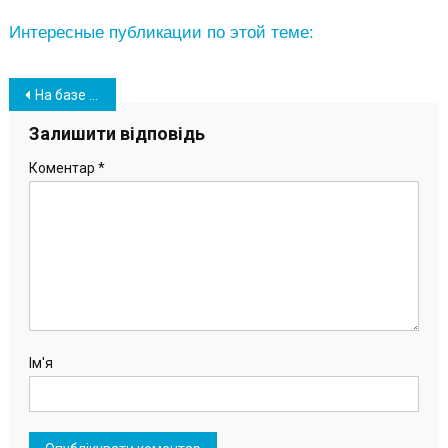
Интересные публикации по этой теме:
Навігація
На базе отдыха «Лагуна» вблизи Южного обустраивают пляж к сезону (фото)
записів
Залишити відповідь
Коментар
*
Ім'я