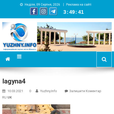
Неділя, 09 Серпня, 2026
Реклама на сайті
3
:
49
:
42
YUZHNY.INFO
информационный портал города Южный
lagyna4
On
10.03.2021
0
Yuzhny.info
Залишити Коментар
Lagyna4
RU
UK