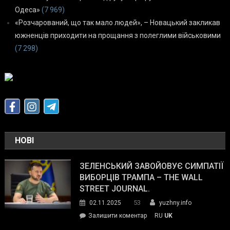
Одеса»
(7 969)
«Розчарований, що так мало людей», – Новацький закликав
южненців приходити на прощання з полеглими військовими
(7 298)
НОВІ
ЗЕЛЕНСЬКИЙ ЗАВОЙОВУЄ СИМПАТІЇ
ВИБОРЦІВ ТРАМПА – THE WALL
STREET JOURNAL.
53
02.11.2025
yuzhny.info
on
Залишити коментар
RU
UK
Зеленський