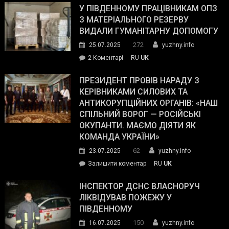
завойовує
У ПІВДЕННОМУ ПРАЦІВНИКАМ ОПЗ
симпатії
З МАТЕРІАЛЬНОГО РЕЗЕРВУ
виборців
ВИДАЛИ ГУМАНІТАРНУ ДОПОМОГУ
Трампа
272
25.07.2025
yuzhny.info
–
до
2 Коментарі
RU
UK
The
У
Wall
Південному
ПРЕЗИДЕНТ ПРОВІВ НАРАДУ З
Street
працівникам
КЕРІВНИКАМИ СИЛОВИХ ТА
Journal.
ОПЗ
АНТИКОРУПЦІЙНИХ ОРГАНІВ: «НАШ
з
СПІЛЬНИЙ ВОРОГ — РОСІЙСЬКІ
матеріального
ОКУПАНТИ. МАЄМО ДІЯТИ ЯК
резерву
КОМАНДА УКРАЇНИ»
видали
62
23.07.2025
yuzhny.info
гуманітарну
on
Залишити коментар
RU
UK
допомогу
Президент
провів
ІНСПЕКТОР ДСНС ВЛАСНОРУЧ
нараду
ЛІКВІДУВАВ ПОЖЕЖУ У
з
ПІВДЕННОМУ
керівниками
150
16.07.2025
yuzhny.info
силових