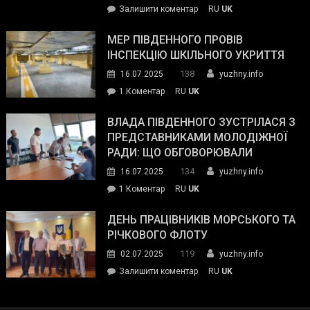
on
Залишити коментар
RU
UK
та
Інспектор
антикорупційних
ДСНС
МЕР ПІВДЕННОГО ПРОВІВ
органів:
власноруч
ІНСПЕКЦІЮ ШКІЛЬНОГО УКРИТТЯ
«Наш
ліквідував
спільний
138
16.07.2025
yuzhny.info
пожежу
ворог
до
1 Коментар
RU
UK
у
—
Мер
Південному
російські
Південного
ВЛАДА ПІВДЕННОГО ЗУСТРІЛАСЯ З
окупанти.
провів
ПРЕДСТАВНИКАМИ МОЛОДІЖНОЇ
Маємо
інспекцію
РАДИ: ЩО ОБГОВОРЮВАЛИ
діяти
шкільного
134
16.07.2025
yuzhny.info
як
укриття
команда
до
1 Коментар
RU
UK
України»
Влада
Південного
ДЕНЬ ПРАЦІВНИКІВ МОРСЬКОГО ТА
зустрілася
РІЧКОВОГО ФЛОТУ
з
119
02.07.2025
yuzhny.info
представниками
on
Залишити коментар
RU
UK
молодіжної
День
ради:
працівників
що