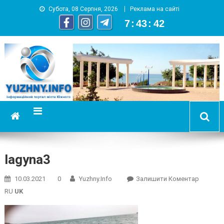
Субота, 08 Серпня, 2026
Реклама на сайті
7
:
43
:
42
YUZHNY.INFO
информационный портал города Южный
lagyna3
On
10.03.2021
0
Yuzhny.info
Залишити Коментар
Lagyna3
RU
UK