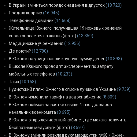
В Україні зміниться порядок надання відпусток
(18 720)
Продаж квартир
(16 945)
Телефонний довідник
(14 668)
Жительница Южного, получившая 19 ножевых ранений,
снова опасается за жизнь (фото)
(13 359)
Медицинские учреждения
(12 956)
Де поїсти?
(12 780)
В Южном на улице нашли крупную сумму денег
(10 893)
В школе Южного проводят эксперимент по запрету
мобильных телефонов
(10 233)
Таксі
(10 158)
Нудистский пляж Южного в списке лучших в Украине
(9 739)
В Южном изменили тариф на водоснабжение
(8 809)
В Южном пойман на взятке свыше 4 тыс. долларов
начальник военкомата
(8 695)
В Южном открылся частный кабинет, где можно получить
бесплатные медуслуги (фото)
(8 597)
В Южному змінили розклад руху маршрутки №68 «Южне-