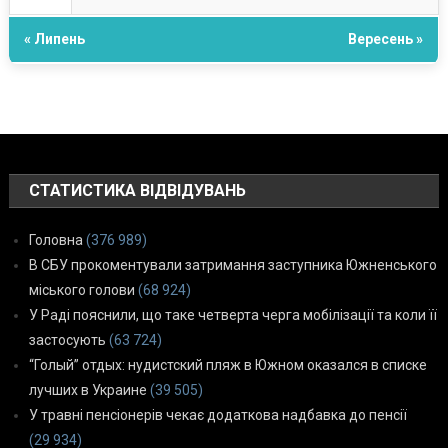
« Липень
Вересень »
СТАТИСТИКА ВІДВІДУВАНЬ
Головна
(376 989)
В СБУ прокоментували затримання заступника Южненського
міського голови
(68 924)
У Раді пояснили, що таке четверта черга мобілізації та коли її
застосують
(63 724)
“Голый” отдых: нудистский пляж в Южном оказался в списке
лучших в Украине
(39 505)
У травні пенсіонерів чекає додаткова надбавка до пенсії
(29 934)