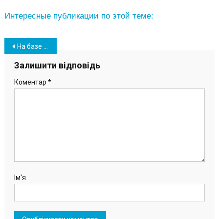
Интересные публикации по этой теме:
Навігація
На базе отдыха «Лагуна» вблизи Южного обустраивают пляж к сезону (фото)
записів
Залишити відповідь
Коментар
*
Ім'я