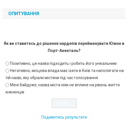
ОПИТУВАННЯ
Як ви ставитесь до рішення нардепів перейменувати Южне в
Порт-Аненталь?
Позитивно, ця назва підходить і робить його унікальним
Негативно, місцева влада має їхати в Київ та наполягати на
тій назві, яку обрали містяни під час голосування
Мені байдуже, назва міста ніяк не вплине на рівень життя
южненців
Подивитись результати