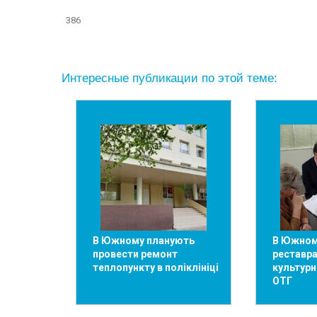
386
Интересные публикации по этой теме:
В Южному планують
В Южном
провести ремонт
реставр
теплопункту в поліклініці
культурн
ОТГ