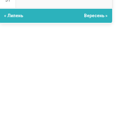
31
« Липень
Вересень »