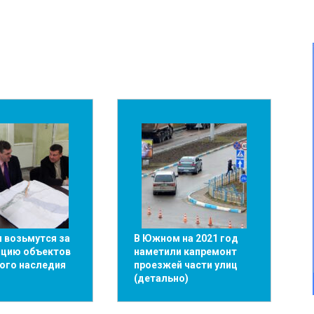
 возьмутся за
В Южном на 2021 год
ацию объектов
наметили капремонт
ого наследия
проезжей части улиц
(детально)