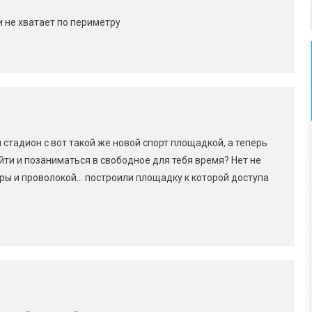
 не хватает по периметру
стадион с вот такой же новой спорт площадкой, а теперь
йти и позаниматься в свободное для тебя время? Нет не
оры и проволокой… построили площадку к которой доступа