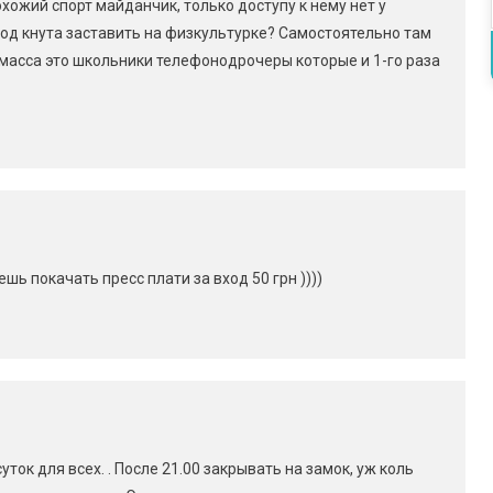
хожий спорт майданчик, только доступу к нему нет у
 под кнута заставить на физкультурке? Самостоятельно там
 масса это школьники телефонодрочеры которые и 1-го раза
ь покачать пресс плати за вход 50 грн ))))
ток для всех. . После 21.00 закрывать на замок, уж коль