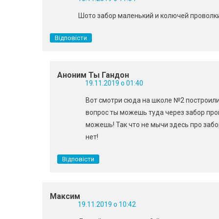
Шото забор маленький и колючей проволки
Відповісти
Аноним Ты Гандон
19.11.2019 о 01:40
Вот смотри сюда на школе №2 построили 
вопрос ты можешь туда через забор про
можешь! Так что не мычи здесь про заб
нет!
Відповісти
Максим
19.11.2019 о 10:42