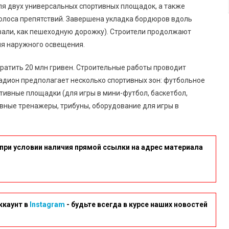
ля двух универсальных спортивных площадок, а также
олоса препятствий. Завершена укладка бордюров вдоль
вали, как пешеходную дорожку). Строители продолжают
ля наружного освещения.
ратить 20 млн гривен. Строительные работы проводит
адион предполагает несколько спортивных зон: футбольное
ртивные площадки (для игры в мини-футбол, баскетбол,
ивные тренажеры, трибуны, оборудование для игры в
при условии наличия прямой ссылки на адрес материала
ккаунт в
Instagram
- будьте всегда в курсе наших новостей