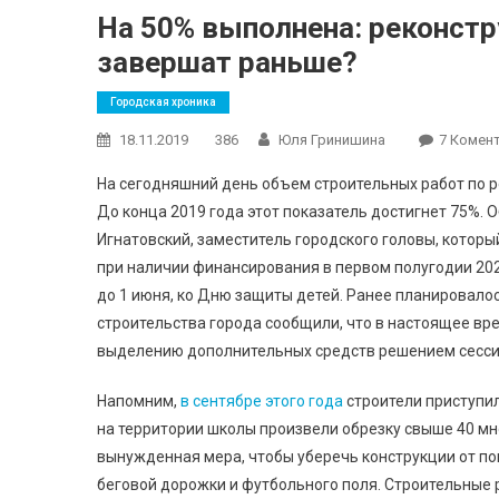
На 50% выполнена: реконст
завершат раньше?
Городская хроника
18.11.2019
386
Юля Гринишина
7 Комен
На сегодняшний день объем строительных работ по 
До конца 2019 года этот показатель достигнет 75%. 
Игнатовский, заместитель городского головы, которы
при наличии финансирования в первом полугодии 202
до 1 июня, ко Дню защиты детей. Ранее планировалос
строительства города сообщили, что в настоящее в
выделению дополнительных средств решением сесси
Напомним,
в сентябре этого года
строители приступил
на территории школы произвели обрезку свыше 40 мн
вынужденная мера, чтобы уберечь конструкции от пов
беговой дорожки и футбольного поля. Строительные 