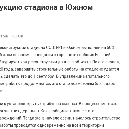
рукцию стадиона в Южном
До
тарів
RU
UK
На
реконструкции стадиона СОШ №1 в Южном выполнен на 50%.
507
Об этом во время совещания в горсовете сообщил Евгений
Выполнена:
й курирует ход реконструкции данного объекта. По его словам,
Реконструкцию
0 года, завершить строительные работы на стадионе удастся
Стадиона
В
ь сделать это до 1 сентября. В управлении капитального
Южном
ремя работы продолжаются, это стало возможным благодаря
Завершат
и.
Раньше?
и к установке крытых трибун на склонах. В процессе монтажа
оголетних деревьев. Как сообщили в школе – это
реждений. Тогда же, в начале осени, началось строительство
работы проводятся одновременно на всей территории