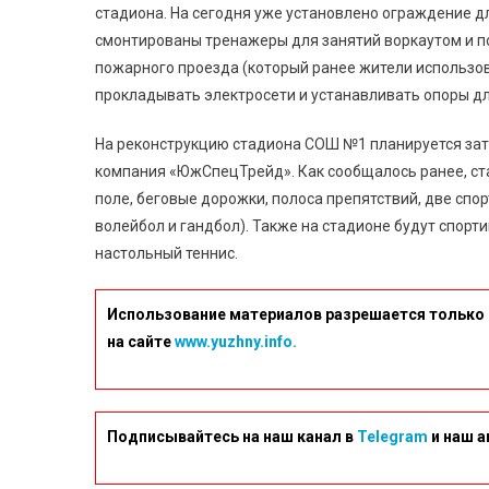
стадиона. На сегодня уже установлено ограждение д
смонтированы тренажеры для занятий воркаутом и п
пожарного проезда (который ранее жители использо
прокладывать электросети и устанавливать опоры д
На реконструкцию стадиона СОШ №1 планируется зат
компания «ЮжСпецТрейд». Как сообщалось ранее, ст
поле, беговые дорожки, полоса препятствий, две спо
волейбол и гандбол). Также на стадионе будут спорт
настольный теннис.
Использование материалов разрешается только 
на сайте
www.yuzhny.info.
Подписывайтесь на наш канал в
Telegram
и наш а