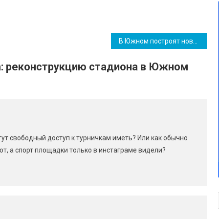
В Южном построят новую велодорожку с пешеходным тротуаром
: реконструкцию стадиона в Южном
т свободный доступ к турничкам иметь? Или как обычно
ют, а спорт площадки только в инстаграме видели?