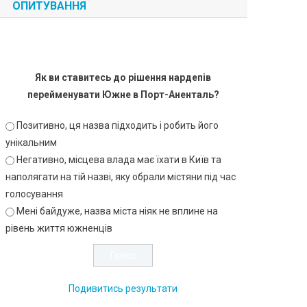
ОПИТУВАННЯ
Як ви ставитесь до рішення нардепів
перейменувати Южне в Порт-Аненталь?
Позитивно, ця назва підходить і робить його
унікальним
Негативно, місцева влада має їхати в Київ та
наполягати на тій назві, яку обрали містяни під час
голосування
Мені байдуже, назва міста ніяк не вплине на
рівень життя южненців
Подивитись результати