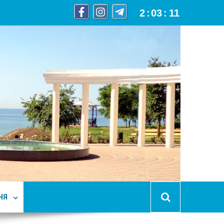
2
:
03
:
12
НЯ