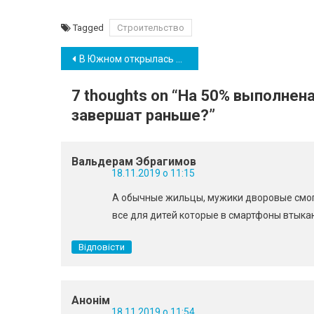
Tagged
Строительство
Навігація
В Южном открылась выставка одесских художниц – «Путешествуя по Украине» (фото)
записів
7 thoughts on “
На 50% выполнена
завершат раньше?
”
Вальдерам Эбрагимов
18.11.2019 о 11:15
А обычные жильцы, мужики дворовые смогу
все для дитей которые в смартфоны втыка
Відповісти
Анонім
18.11.2019 о 11:54