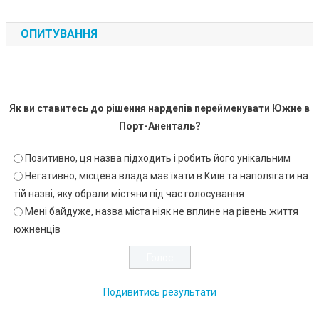
ОПИТУВАННЯ
Як ви ставитесь до рішення нардепів перейменувати Южне в
Порт-Аненталь?
Позитивно, ця назва підходить і робить його унікальним
Негативно, місцева влада має їхати в Київ та наполягати на
тій назві, яку обрали містяни під час голосування
Мені байдуже, назва міста ніяк не вплине на рівень життя
южненців
Подивитись результати