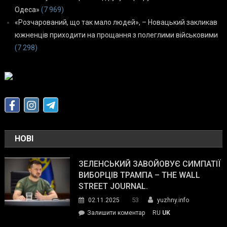
Одеса»
(7 969)
«Розчарований, що так мало людей», – Новацький закликав
южненців приходити на прощання з полеглими військовими
(7 298)
НОВІ
ЗЕЛЕНСЬКИЙ ЗАВОЙОВУЄ СИМПАТІЇ
ВИБОРЦІВ ТРАМПА – THE WALL
STREET JOURNAL.
53
02.11.2025
yuzhny.info
on
Залишити коментар
RU
UK
Зеленський