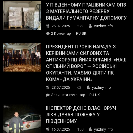
завойовує
У ПІВДЕННОМУ ПРАЦІВНИКАМ ОПЗ
симпатії
З МАТЕРІАЛЬНОГО РЕЗЕРВУ
виборців
ВИДАЛИ ГУМАНІТАРНУ ДОПОМОГУ
Трампа
272
25.07.2025
yuzhny.info
–
до
2 Коментарі
RU
UK
The
У
Wall
Південному
ПРЕЗИДЕНТ ПРОВІВ НАРАДУ З
Street
працівникам
КЕРІВНИКАМИ СИЛОВИХ ТА
Journal.
ОПЗ
АНТИКОРУПЦІЙНИХ ОРГАНІВ: «НАШ
з
СПІЛЬНИЙ ВОРОГ — РОСІЙСЬКІ
матеріального
ОКУПАНТИ. МАЄМО ДІЯТИ ЯК
резерву
КОМАНДА УКРАЇНИ»
видали
62
23.07.2025
yuzhny.info
гуманітарну
on
Залишити коментар
RU
UK
допомогу
Президент
провів
ІНСПЕКТОР ДСНС ВЛАСНОРУЧ
нараду
ЛІКВІДУВАВ ПОЖЕЖУ У
з
ПІВДЕННОМУ
керівниками
150
16.07.2025
yuzhny.info
силових