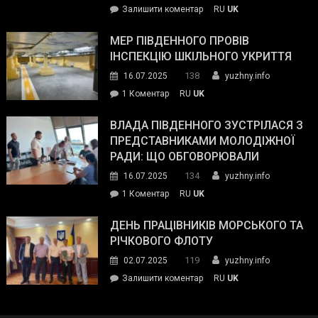
on
Залишити коментар
RU
UK
та
Інспектор
антикорупційних
ДСНС
МЕР ПІВДЕННОГО ПРОВІВ
органів:
власноруч
ІНСПЕКЦІЮ ШКІЛЬНОГО УКРИТТЯ
«Наш
ліквідував
спільний
138
16.07.2025
yuzhny.info
пожежу
ворог
до
1 Коментар
RU
UK
у
—
Мер
Південному
російські
Південного
ВЛАДА ПІВДЕННОГО ЗУСТРІЛАСЯ З
окупанти.
провів
ПРЕДСТАВНИКАМИ МОЛОДІЖНОЇ
Маємо
інспекцію
РАДИ: ЩО ОБГОВОРЮВАЛИ
діяти
шкільного
134
16.07.2025
yuzhny.info
як
укриття
команда
до
1 Коментар
RU
UK
України»
Влада
Південного
ДЕНЬ ПРАЦІВНИКІВ МОРСЬКОГО ТА
зустрілася
РІЧКОВОГО ФЛОТУ
з
119
02.07.2025
yuzhny.info
представниками
on
Залишити коментар
RU
UK
молодіжної
День
ради:
працівників
що