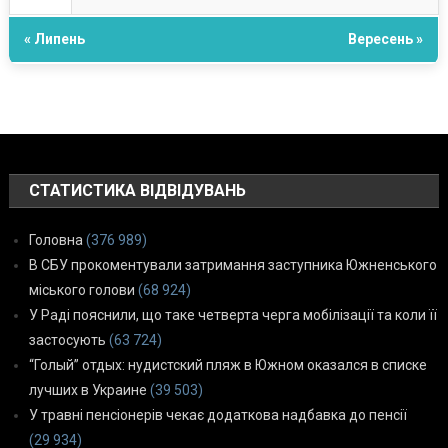
« Липень
Вересень »
СТАТИСТИКА ВІДВІДУВАНЬ
Головна
(376 989)
В СБУ прокоментували затримання заступника Южненського
міського голови
(68 924)
У Раді пояснили, що таке четверта черга мобілізації та коли її
застосують
(63 724)
“Голый” отдых: нудистский пляж в Южном оказался в списке
лучших в Украине
(39 503)
У травні пенсіонерів чекає додаткова надбавка до пенсії
(29 934)