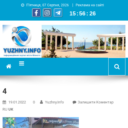
П’ятниця, 07 Серпня, 2026
Реклама на сайті
15
:
56
:
27
YUZHNY.INFO
информационный портал города Южный
4
On
19.01.2022
0
Yuzhny.info
Залишити Коментар
4
RU
UK