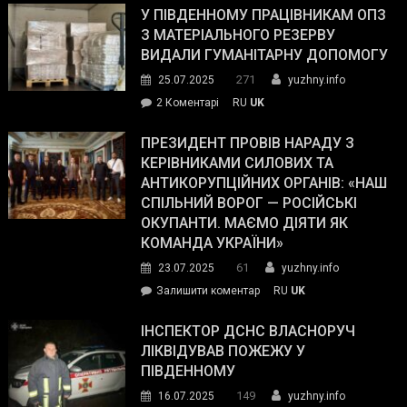
завойовує
У ПІВДЕННОМУ ПРАЦІВНИКАМ ОПЗ
симпатії
З МАТЕРІАЛЬНОГО РЕЗЕРВУ
виборців
ВИДАЛИ ГУМАНІТАРНУ ДОПОМОГУ
Трампа
271
25.07.2025
yuzhny.info
–
до
2 Коментарі
RU
UK
The
У
Wall
Південному
ПРЕЗИДЕНТ ПРОВІВ НАРАДУ З
Street
працівникам
КЕРІВНИКАМИ СИЛОВИХ ТА
Journal.
ОПЗ
АНТИКОРУПЦІЙНИХ ОРГАНІВ: «НАШ
з
СПІЛЬНИЙ ВОРОГ — РОСІЙСЬКІ
матеріального
ОКУПАНТИ. МАЄМО ДІЯТИ ЯК
резерву
КОМАНДА УКРАЇНИ»
видали
61
23.07.2025
yuzhny.info
гуманітарну
on
Залишити коментар
RU
UK
допомогу
Президент
провів
ІНСПЕКТОР ДСНС ВЛАСНОРУЧ
нараду
ЛІКВІДУВАВ ПОЖЕЖУ У
з
ПІВДЕННОМУ
керівниками
149
16.07.2025
yuzhny.info
силових