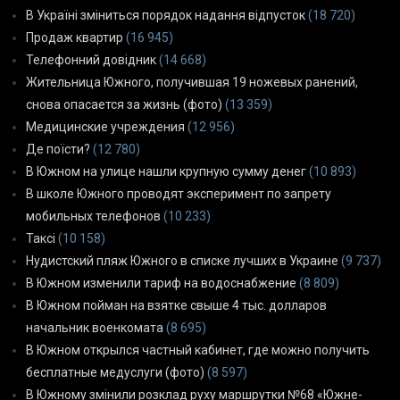
В Україні зміниться порядок надання відпусток
(18 720)
Продаж квартир
(16 945)
Телефонний довідник
(14 668)
Жительница Южного, получившая 19 ножевых ранений,
снова опасается за жизнь (фото)
(13 359)
Медицинские учреждения
(12 956)
Де поїсти?
(12 780)
В Южном на улице нашли крупную сумму денег
(10 893)
В школе Южного проводят эксперимент по запрету
мобильных телефонов
(10 233)
Таксі
(10 158)
Нудистский пляж Южного в списке лучших в Украине
(9 737)
В Южном изменили тариф на водоснабжение
(8 809)
В Южном пойман на взятке свыше 4 тыс. долларов
начальник военкомата
(8 695)
В Южном открылся частный кабинет, где можно получить
бесплатные медуслуги (фото)
(8 597)
В Южному змінили розклад руху маршрутки №68 «Южне-