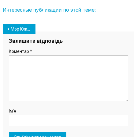
Интересные публикации по этой теме:
Навігація
Мэр Южного вместе с портовиками отметил Крещение на базе отдыха «Лагуна» (фото)
записів
Залишити відповідь
Коментар
*
Ім'я