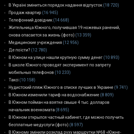
В Україні зміниться порядок надання відпусток
(18 720)
Продаж квартир
(16 945)
Телефонний довідник
(14 668)
Жительница Южного, получившая 19 ножевых ранений,
снова опасается за жизнь (фото)
(13 359)
Медицинские учреждения
(12 956)
Де поїсти?
(12 780)
В Южном на улице нашли крупную сумму денег
(10 893)
В школе Южного проводят эксперимент по запрету
мобильных телефонов
(10 233)
Таксі
(10 158)
Нудистский пляж Южного в списке лучших в Украине
(9 741)
В Южном изменили тариф на водоснабжение
(8 809)
В Южном пойман на взятке свыше 4 тыс. долларов
начальник военкомата
(8 695)
В Южном открылся частный кабинет, где можно получить
бесплатные медуслуги (фото)
(8 597)
В Южному змінили розклад руху маршрутки №68 «Южне-