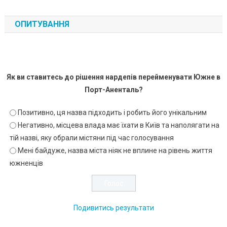
ОПИТУВАННЯ
Як ви ставитесь до рішення нардепів перейменувати Южне в
Порт-Аненталь?
Позитивно, ця назва підходить і робить його унікальним
Негативно, місцева влада має їхати в Київ та наполягати на
тій назві, яку обрали містяни під час голосування
Мені байдуже, назва міста ніяк не вплине на рівень життя
южненців
Подивитись результати