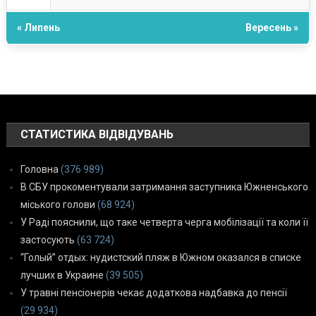
« Липень
Вересень »
СТАТИСТИКА ВІДВІДУВАНЬ
Головна
(376 989)
В СБУ прокоментували затримання заступника Южненського
міського голови
(68 924)
У Раді пояснили, що таке четверта черга мобілізації та коли її
застосують
(63 724)
“Голый” отдых: нудистский пляж в Южном оказался в списке
лучших в Украине
(39 505)
У травні пенсіонерів чекає додаткова надбавка до пенсії
(29 934)