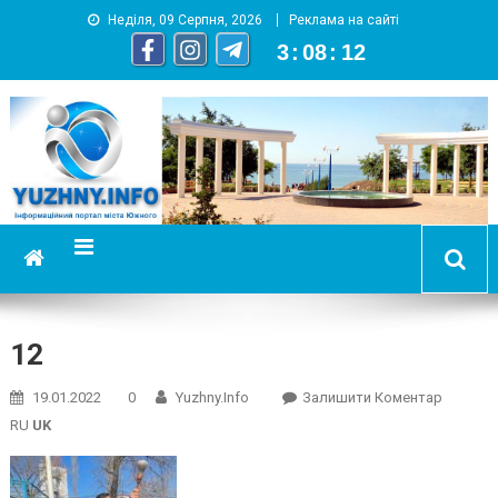
Неділя, 09 Серпня, 2026
Реклама на сайті
3
:
08
:
13
YUZHNY.INFO
информационный портал города Южный
12
On
19.01.2022
0
Yuzhny.info
Залишити Коментар
12
RU
UK