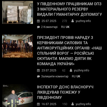
завойовує
У ПІВДЕННОМУ ПРАЦІВНИКАМ ОПЗ
симпатії
З МАТЕРІАЛЬНОГО РЕЗЕРВУ
виборців
ВИДАЛИ ГУМАНІТАРНУ ДОПОМОГУ
Трампа
272
25.07.2025
yuzhny.info
–
до
2 Коментарі
RU
UK
The
У
Wall
Південному
ПРЕЗИДЕНТ ПРОВІВ НАРАДУ З
Street
працівникам
КЕРІВНИКАМИ СИЛОВИХ ТА
Journal.
ОПЗ
АНТИКОРУПЦІЙНИХ ОРГАНІВ: «НАШ
з
СПІЛЬНИЙ ВОРОГ — РОСІЙСЬКІ
матеріального
ОКУПАНТИ. МАЄМО ДІЯТИ ЯК
резерву
КОМАНДА УКРАЇНИ»
видали
62
23.07.2025
yuzhny.info
гуманітарну
on
Залишити коментар
RU
UK
допомогу
Президент
провів
ІНСПЕКТОР ДСНС ВЛАСНОРУЧ
нараду
ЛІКВІДУВАВ ПОЖЕЖУ У
з
ПІВДЕННОМУ
керівниками
150
16.07.2025
yuzhny.info
силових