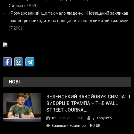
Одеса»
(7 969)
«Розчарований, що так мало людей», – Новацький закликав
южненців приходити на прощання з полеглими військовими
(7 298)
НОВІ
ЗЕЛЕНСЬКИЙ ЗАВОЙОВУЄ СИМПАТІЇ
ВИБОРЦІВ ТРАМПА – THE WALL
STREET JOURNAL.
53
02.11.2025
yuzhny.info
on
Залишити коментар
RU
UK
Зеленський