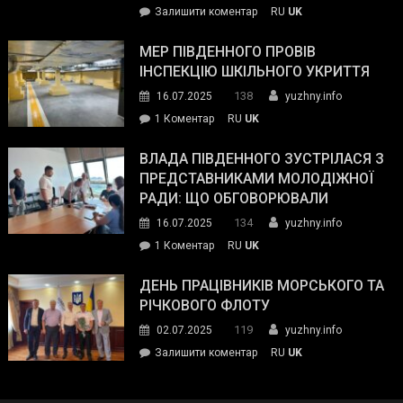
on
Залишити коментар
RU
UK
та
Інспектор
антикорупційних
ДСНС
МЕР ПІВДЕННОГО ПРОВІВ
органів:
власноруч
ІНСПЕКЦІЮ ШКІЛЬНОГО УКРИТТЯ
«Наш
ліквідував
спільний
138
16.07.2025
yuzhny.info
пожежу
ворог
до
1 Коментар
RU
UK
у
—
Мер
Південному
російські
Південного
ВЛАДА ПІВДЕННОГО ЗУСТРІЛАСЯ З
окупанти.
провів
ПРЕДСТАВНИКАМИ МОЛОДІЖНОЇ
Маємо
інспекцію
РАДИ: ЩО ОБГОВОРЮВАЛИ
діяти
шкільного
134
16.07.2025
yuzhny.info
як
укриття
команда
до
1 Коментар
RU
UK
України»
Влада
Південного
ДЕНЬ ПРАЦІВНИКІВ МОРСЬКОГО ТА
зустрілася
РІЧКОВОГО ФЛОТУ
з
119
02.07.2025
yuzhny.info
представниками
on
Залишити коментар
RU
UK
молодіжної
День
ради:
працівників
що