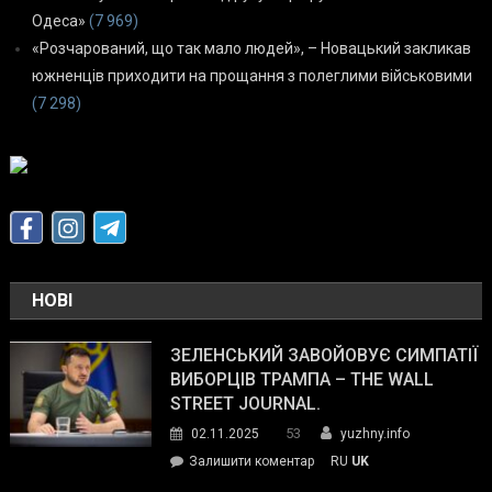
Одеса»
(7 969)
«Розчарований, що так мало людей», – Новацький закликав
южненців приходити на прощання з полеглими військовими
(7 298)
НОВІ
ЗЕЛЕНСЬКИЙ ЗАВОЙОВУЄ СИМПАТІЇ
ВИБОРЦІВ ТРАМПА – THE WALL
STREET JOURNAL.
53
02.11.2025
yuzhny.info
on
Залишити коментар
RU
UK
Зеленський