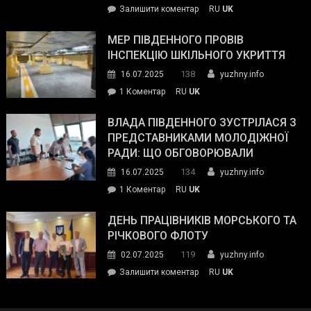
on
Залишити коментар
RU
UK
та
Інспектор
антикорупційних
ДСНС
МЕР ПІВДЕННОГО ПРОВІВ
органів:
власноруч
ІНСПЕКЦІЮ ШКІЛЬНОГО УКРИТТЯ
«Наш
ліквідував
спільний
138
16.07.2025
yuzhny.info
пожежу
ворог
до
1 Коментар
RU
UK
у
—
Мер
Південному
російські
Південного
ВЛАДА ПІВДЕННОГО ЗУСТРІЛАСЯ З
окупанти.
провів
ПРЕДСТАВНИКАМИ МОЛОДІЖНОЇ
Маємо
інспекцію
РАДИ: ЩО ОБГОВОРЮВАЛИ
діяти
шкільного
134
16.07.2025
yuzhny.info
як
укриття
команда
до
1 Коментар
RU
UK
України»
Влада
Південного
ДЕНЬ ПРАЦІВНИКІВ МОРСЬКОГО ТА
зустрілася
РІЧКОВОГО ФЛОТУ
з
119
02.07.2025
yuzhny.info
представниками
on
Залишити коментар
RU
UK
молодіжної
День
ради:
працівників
що