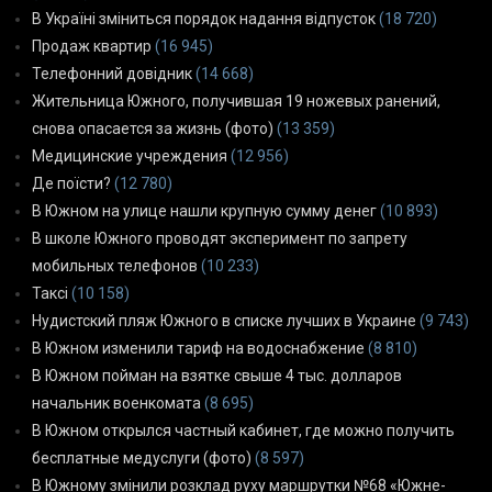
В Україні зміниться порядок надання відпусток
(18 720)
Продаж квартир
(16 945)
Телефонний довідник
(14 668)
Жительница Южного, получившая 19 ножевых ранений,
снова опасается за жизнь (фото)
(13 359)
Медицинские учреждения
(12 956)
Де поїсти?
(12 780)
В Южном на улице нашли крупную сумму денег
(10 893)
В школе Южного проводят эксперимент по запрету
мобильных телефонов
(10 233)
Таксі
(10 158)
Нудистский пляж Южного в списке лучших в Украине
(9 743)
В Южном изменили тариф на водоснабжение
(8 810)
В Южном пойман на взятке свыше 4 тыс. долларов
начальник военкомата
(8 695)
В Южном открылся частный кабинет, где можно получить
бесплатные медуслуги (фото)
(8 597)
В Южному змінили розклад руху маршрутки №68 «Южне-