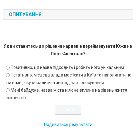
ОПИТУВАННЯ
Як ви ставитесь до рішення нардепів перейменувати Южне в
Порт-Аненталь?
Позитивно, ця назва підходить і робить його унікальним
Негативно, місцева влада має їхати в Київ та наполягати на
тій назві, яку обрали містяни під час голосування
Мені байдуже, назва міста ніяк не вплине на рівень життя
южненців
Подивитись результати