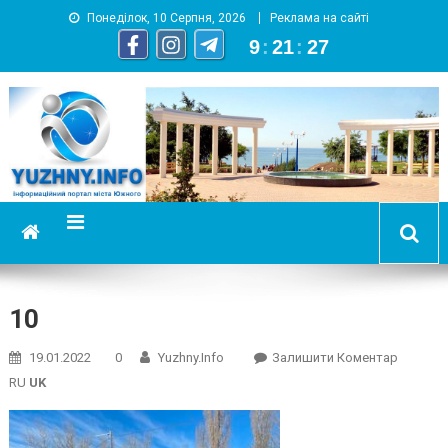
Понеділок, 10 Серпня, 2026
Реклама на сайті
9
:
21
:
28
YUZHNY.INFO
информационный портал города Южный
10
On
19.01.2022
0
Yuzhny.info
Залишити Коментар
10
RU
UK