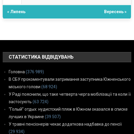
« Липень
Вересень »
СТАТИСТИКА ВІДВІДУВАНЬ
Головна
(376 989)
В СБУ прокоментували затримання заступника Южненського
міського голови
(68 924)
У Раді пояснили, що таке четверта черга мобілізації та коли її
застосують
(63 724)
“Голый” отдых: нудистский пляж в Южном оказался в списке
лучших в Украине
(39 507)
У травні пенсіонерів чекає додаткова надбавка до пенсії
(29 934)