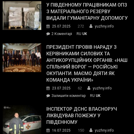
завойовує
У ПІВДЕННОМУ ПРАЦІВНИКАМ ОПЗ
симпатії
З МАТЕРІАЛЬНОГО РЕЗЕРВУ
виборців
ВИДАЛИ ГУМАНІТАРНУ ДОПОМОГУ
Трампа
272
25.07.2025
yuzhny.info
–
до
2 Коментарі
RU
UK
The
У
Wall
Південному
ПРЕЗИДЕНТ ПРОВІВ НАРАДУ З
Street
працівникам
КЕРІВНИКАМИ СИЛОВИХ ТА
Journal.
ОПЗ
АНТИКОРУПЦІЙНИХ ОРГАНІВ: «НАШ
з
СПІЛЬНИЙ ВОРОГ — РОСІЙСЬКІ
матеріального
ОКУПАНТИ. МАЄМО ДІЯТИ ЯК
резерву
КОМАНДА УКРАЇНИ»
видали
62
23.07.2025
yuzhny.info
гуманітарну
on
Залишити коментар
RU
UK
допомогу
Президент
провів
ІНСПЕКТОР ДСНС ВЛАСНОРУЧ
нараду
ЛІКВІДУВАВ ПОЖЕЖУ У
з
ПІВДЕННОМУ
керівниками
150
16.07.2025
yuzhny.info
силових