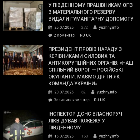
завойовує
У ПІВДЕННОМУ ПРАЦІВНИКАМ ОПЗ
симпатії
З МАТЕРІАЛЬНОГО РЕЗЕРВУ
виборців
ВИДАЛИ ГУМАНІТАРНУ ДОПОМОГУ
Трампа
272
25.07.2025
yuzhny.info
–
до
2 Коментарі
RU
UK
The
У
Wall
Південному
ПРЕЗИДЕНТ ПРОВІВ НАРАДУ З
Street
працівникам
КЕРІВНИКАМИ СИЛОВИХ ТА
Journal.
ОПЗ
АНТИКОРУПЦІЙНИХ ОРГАНІВ: «НАШ
з
СПІЛЬНИЙ ВОРОГ — РОСІЙСЬКІ
матеріального
ОКУПАНТИ. МАЄМО ДІЯТИ ЯК
резерву
КОМАНДА УКРАЇНИ»
видали
62
23.07.2025
yuzhny.info
гуманітарну
on
Залишити коментар
RU
UK
допомогу
Президент
провів
ІНСПЕКТОР ДСНС ВЛАСНОРУЧ
нараду
ЛІКВІДУВАВ ПОЖЕЖУ У
з
ПІВДЕННОМУ
керівниками
150
16.07.2025
yuzhny.info
силових