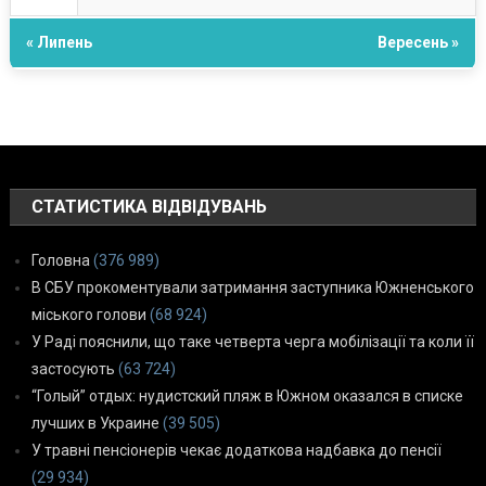
« Липень
Вересень »
СТАТИСТИКА ВІДВІДУВАНЬ
Головна
(376 989)
В СБУ прокоментували затримання заступника Южненського
міського голови
(68 924)
У Раді пояснили, що таке четверта черга мобілізації та коли її
застосують
(63 724)
“Голый” отдых: нудистский пляж в Южном оказался в списке
лучших в Украине
(39 505)
У травні пенсіонерів чекає додаткова надбавка до пенсії
(29 934)