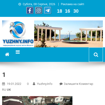
Субота, 08 Серпня, 2026
Реклама на сайті
18
:
16
:
30
YUZHNY.INFO
информационный портал города Южный
1
On
19.01.2022
0
Yuzhny.info
Залишити Коментар
1
RU
UK