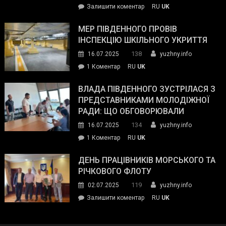
on
Залишити коментар
RU
UK
та
Інспектор
антикорупційних
ДСНС
МЕР ПІВДЕННОГО ПРОВІВ
органів:
власноруч
ІНСПЕКЦІЮ ШКІЛЬНОГО УКРИТТЯ
«Наш
ліквідував
спільний
138
16.07.2025
yuzhny.info
пожежу
ворог
до
1 Коментар
RU
UK
у
—
Мер
Південному
російські
Південного
ВЛАДА ПІВДЕННОГО ЗУСТРІЛАСЯ З
окупанти.
провів
ПРЕДСТАВНИКАМИ МОЛОДІЖНОЇ
Маємо
інспекцію
РАДИ: ЩО ОБГОВОРЮВАЛИ
діяти
шкільного
134
16.07.2025
yuzhny.info
як
укриття
команда
до
1 Коментар
RU
UK
України»
Влада
Південного
ДЕНЬ ПРАЦІВНИКІВ МОРСЬКОГО ТА
зустрілася
РІЧКОВОГО ФЛОТУ
з
119
02.07.2025
yuzhny.info
представниками
on
Залишити коментар
RU
UK
молодіжної
День
ради:
працівників
що