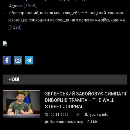
Одеса»
(7 969)
«Розчарований, що так мало людей», – Новацький закликав
южненців приходити на прощання з полеглими військовими
(7 298)
НОВІ
ЗЕЛЕНСЬКИЙ ЗАВОЙОВУЄ СИМПАТІЇ
ВИБОРЦІВ ТРАМПА – THE WALL
STREET JOURNAL.
53
02.11.2025
yuzhny.info
on
Залишити коментар
RU
UK
Зеленський