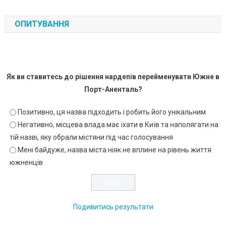
ОПИТУВАННЯ
Як ви ставитесь до рішення нардепів перейменувати Южне в
Порт-Аненталь?
Позитивно, ця назва підходить і робить його унікальним
Негативно, місцева влада має їхати в Київ та наполягати на
тій назві, яку обрали містяни під час голосування
Мені байдуже, назва міста ніяк не вплине на рівень життя
южненців
Подивитись результати