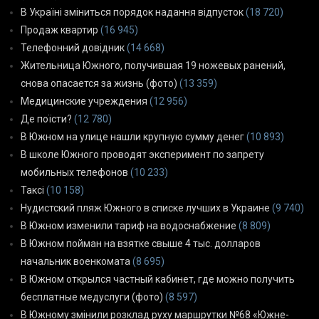
В Україні зміниться порядок надання відпусток
(18 720)
Продаж квартир
(16 945)
Телефонний довідник
(14 668)
Жительница Южного, получившая 19 ножевых ранений,
снова опасается за жизнь (фото)
(13 359)
Медицинские учреждения
(12 956)
Де поїсти?
(12 780)
В Южном на улице нашли крупную сумму денег
(10 893)
В школе Южного проводят эксперимент по запрету
мобильных телефонов
(10 233)
Таксі
(10 158)
Нудистский пляж Южного в списке лучших в Украине
(9 740)
В Южном изменили тариф на водоснабжение
(8 809)
В Южном пойман на взятке свыше 4 тыс. долларов
начальник военкомата
(8 695)
В Южном открылся частный кабинет, где можно получить
бесплатные медуслуги (фото)
(8 597)
В Южному змінили розклад руху маршрутки №68 «Южне-