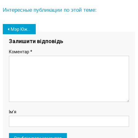
Интересные публикации по этой теме:
Навігація
Мэр Южного проинспектировал строительные объекты города (фото)
записів
Залишити відповідь
Коментар
*
Ім'я