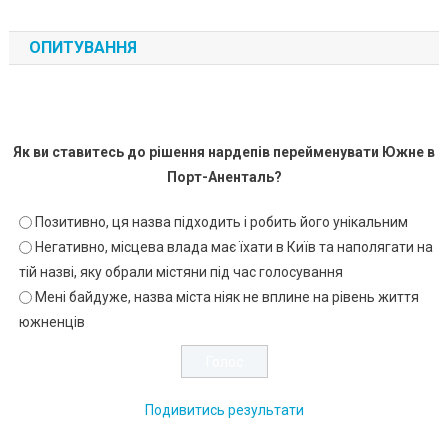
ОПИТУВАННЯ
Як ви ставитесь до рішення нардепів перейменувати Южне в
Порт-Аненталь?
Позитивно, ця назва підходить і робить його унікальним
Негативно, місцева влада має їхати в Київ та наполягати на
тій назві, яку обрали містяни під час голосування
Мені байдуже, назва міста ніяк не вплине на рівень життя
южненців
Подивитись результати