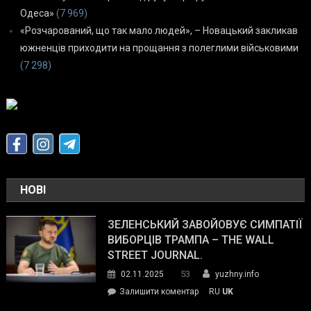
Одеса»
(7 969)
«Розчарований, що так мало людей», – Новацький закликав
южненців приходити на прощання з полеглими військовими
(7 298)
НОВІ
ЗЕЛЕНСЬКИЙ ЗАВОЙОВУЄ СИМПАТІЇ
ВИБОРЦІВ ТРАМПА – THE WALL
STREET JOURNAL.
53
02.11.2025
yuzhny.info
on
Залишити коментар
RU
UK
Зеленський