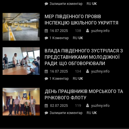
on
Залишити коментар
RU
UK
та
Інспектор
антикорупційних
ДСНС
МЕР ПІВДЕННОГО ПРОВІВ
органів:
власноруч
ІНСПЕКЦІЮ ШКІЛЬНОГО УКРИТТЯ
«Наш
ліквідував
спільний
138
16.07.2025
yuzhny.info
пожежу
ворог
до
1 Коментар
RU
UK
у
—
Мер
Південному
російські
Південного
ВЛАДА ПІВДЕННОГО ЗУСТРІЛАСЯ З
окупанти.
провів
ПРЕДСТАВНИКАМИ МОЛОДІЖНОЇ
Маємо
інспекцію
РАДИ: ЩО ОБГОВОРЮВАЛИ
діяти
шкільного
134
16.07.2025
yuzhny.info
як
укриття
команда
до
1 Коментар
RU
UK
України»
Влада
Південного
ДЕНЬ ПРАЦІВНИКІВ МОРСЬКОГО ТА
зустрілася
РІЧКОВОГО ФЛОТУ
з
119
02.07.2025
yuzhny.info
представниками
on
Залишити коментар
RU
UK
молодіжної
День
ради:
працівників
що