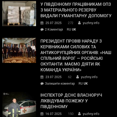
завойовує
У ПІВДЕННОМУ ПРАЦІВНИКАМ ОПЗ
симпатії
З МАТЕРІАЛЬНОГО РЕЗЕРВУ
виборців
ВИДАЛИ ГУМАНІТАРНУ ДОПОМОГУ
Трампа
272
25.07.2025
yuzhny.info
–
до
2 Коментарі
RU
UK
The
У
Wall
Південному
ПРЕЗИДЕНТ ПРОВІВ НАРАДУ З
Street
працівникам
КЕРІВНИКАМИ СИЛОВИХ ТА
Journal.
ОПЗ
АНТИКОРУПЦІЙНИХ ОРГАНІВ: «НАШ
з
СПІЛЬНИЙ ВОРОГ — РОСІЙСЬКІ
матеріального
ОКУПАНТИ. МАЄМО ДІЯТИ ЯК
резерву
КОМАНДА УКРАЇНИ»
видали
62
23.07.2025
yuzhny.info
гуманітарну
on
Залишити коментар
RU
UK
допомогу
Президент
провів
ІНСПЕКТОР ДСНС ВЛАСНОРУЧ
нараду
ЛІКВІДУВАВ ПОЖЕЖУ У
з
ПІВДЕННОМУ
керівниками
150
16.07.2025
yuzhny.info
силових