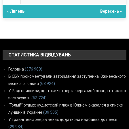
« Липень
Вересень »
СТАТИСТИКА ВІДВІДУВАНЬ
Головна
(376 989)
В СБУ прокоментували затримання заступника Южненського
міського голови
(68 924)
У Раді пояснили, що таке четверта черга мобілізації та коли її
застосують
(63 724)
“Голый” отдых: нудистский пляж в Южном оказался в списке
лучших в Украине
(39 505)
У травні пенсіонерів чекає додаткова надбавка до пенсії
(29 934)