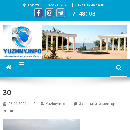
Субота, 08 Серпня, 2026
Реклама на сайті
7
:
48
:
09
YUZHNY.INFO
информационный портал города Южный
30
On
26.11.2021
0
Yuzhny.info
Залишити Коментар
30
RU
UK