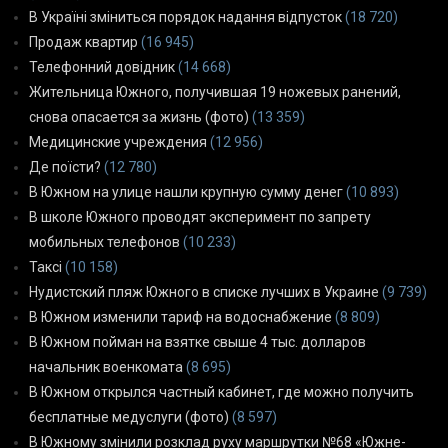
В Україні зміниться порядок надання відпусток
(18 720)
Продаж квартир
(16 945)
Телефонний довідник
(14 668)
Жительница Южного, получившая 19 ножевых ранений,
снова опасается за жизнь (фото)
(13 359)
Медицинские учреждения
(12 956)
Де поїсти?
(12 780)
В Южном на улице нашли крупную сумму денег
(10 893)
В школе Южного проводят эксперимент по запрету
мобильных телефонов
(10 233)
Таксі
(10 158)
Нудистский пляж Южного в списке лучших в Украине
(9 739)
В Южном изменили тариф на водоснабжение
(8 809)
В Южном пойман на взятке свыше 4 тыс. долларов
начальник военкомата
(8 695)
В Южном открылся частный кабинет, где можно получить
бесплатные медуслуги (фото)
(8 597)
В Южному змінили розклад руху маршрутки №68 «Южне-