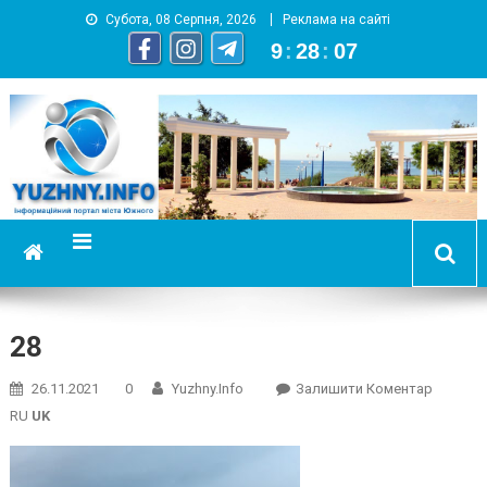
Субота, 08 Серпня, 2026
Реклама на сайті
9
:
28
:
07
YUZHNY.INFO
информационный портал города Южный
28
On
26.11.2021
0
Yuzhny.info
Залишити Коментар
28
RU
UK