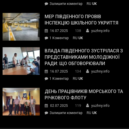
on
Залишити коментар
RU
UK
та
Інспектор
антикорупційних
ДСНС
МЕР ПІВДЕННОГО ПРОВІВ
органів:
власноруч
ІНСПЕКЦІЮ ШКІЛЬНОГО УКРИТТЯ
«Наш
ліквідував
спільний
138
16.07.2025
yuzhny.info
пожежу
ворог
до
1 Коментар
RU
UK
у
—
Мер
Південному
російські
Південного
ВЛАДА ПІВДЕННОГО ЗУСТРІЛАСЯ З
окупанти.
провів
ПРЕДСТАВНИКАМИ МОЛОДІЖНОЇ
Маємо
інспекцію
РАДИ: ЩО ОБГОВОРЮВАЛИ
діяти
шкільного
134
16.07.2025
yuzhny.info
як
укриття
команда
до
1 Коментар
RU
UK
України»
Влада
Південного
ДЕНЬ ПРАЦІВНИКІВ МОРСЬКОГО ТА
зустрілася
РІЧКОВОГО ФЛОТУ
з
119
02.07.2025
yuzhny.info
представниками
on
Залишити коментар
RU
UK
молодіжної
День
ради:
працівників
що