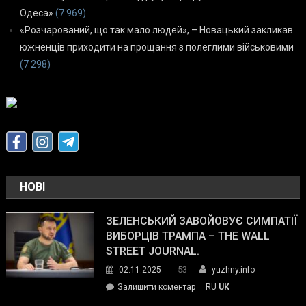
Одеса»
(7 969)
«Розчарований, що так мало людей», – Новацький закликав
южненців приходити на прощання з полеглими військовими
(7 298)
НОВІ
ЗЕЛЕНСЬКИЙ ЗАВОЙОВУЄ СИМПАТІЇ
ВИБОРЦІВ ТРАМПА – THE WALL
STREET JOURNAL.
53
02.11.2025
yuzhny.info
on
Залишити коментар
RU
UK
Зеленський