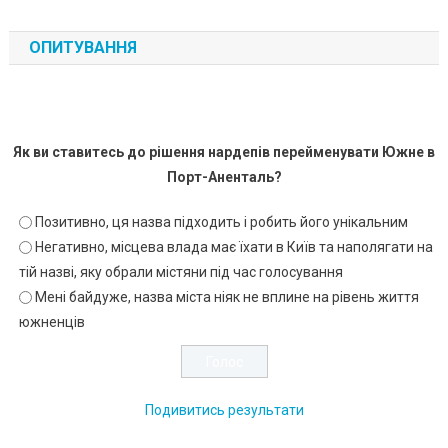
ОПИТУВАННЯ
Як ви ставитесь до рішення нардепів перейменувати Южне в
Порт-Аненталь?
Позитивно, ця назва підходить і робить його унікальним
Негативно, місцева влада має їхати в Київ та наполягати на
тій назві, яку обрали містяни під час голосування
Мені байдуже, назва міста ніяк не вплине на рівень життя
южненців
Подивитись результати