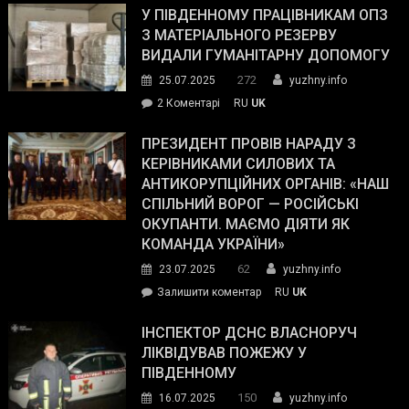
завойовує
У ПІВДЕННОМУ ПРАЦІВНИКАМ ОПЗ
симпатії
З МАТЕРІАЛЬНОГО РЕЗЕРВУ
виборців
ВИДАЛИ ГУМАНІТАРНУ ДОПОМОГУ
Трампа
272
25.07.2025
yuzhny.info
–
до
2 Коментарі
RU
UK
The
У
Wall
Південному
ПРЕЗИДЕНТ ПРОВІВ НАРАДУ З
Street
працівникам
КЕРІВНИКАМИ СИЛОВИХ ТА
Journal.
ОПЗ
АНТИКОРУПЦІЙНИХ ОРГАНІВ: «НАШ
з
СПІЛЬНИЙ ВОРОГ — РОСІЙСЬКІ
матеріального
ОКУПАНТИ. МАЄМО ДІЯТИ ЯК
резерву
КОМАНДА УКРАЇНИ»
видали
62
23.07.2025
yuzhny.info
гуманітарну
on
Залишити коментар
RU
UK
допомогу
Президент
провів
ІНСПЕКТОР ДСНС ВЛАСНОРУЧ
нараду
ЛІКВІДУВАВ ПОЖЕЖУ У
з
ПІВДЕННОМУ
керівниками
150
16.07.2025
yuzhny.info
силових