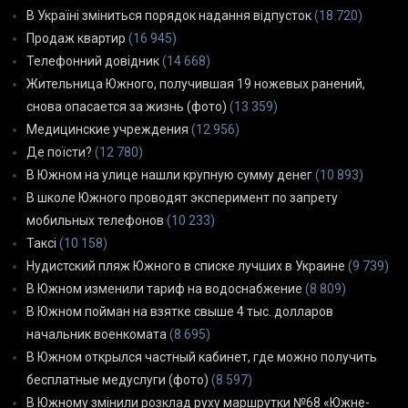
В Україні зміниться порядок надання відпусток
(18 720)
Продаж квартир
(16 945)
Телефонний довідник
(14 668)
Жительница Южного, получившая 19 ножевых ранений,
снова опасается за жизнь (фото)
(13 359)
Медицинские учреждения
(12 956)
Де поїсти?
(12 780)
В Южном на улице нашли крупную сумму денег
(10 893)
В школе Южного проводят эксперимент по запрету
мобильных телефонов
(10 233)
Таксі
(10 158)
Нудистский пляж Южного в списке лучших в Украине
(9 739)
В Южном изменили тариф на водоснабжение
(8 809)
В Южном пойман на взятке свыше 4 тыс. долларов
начальник военкомата
(8 695)
В Южном открылся частный кабинет, где можно получить
бесплатные медуслуги (фото)
(8 597)
В Южному змінили розклад руху маршрутки №68 «Южне-