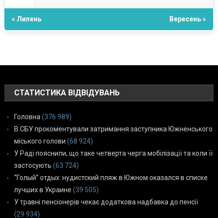
« Липень
Вересень »
СТАТИСТИКА ВІДВІДУВАНЬ
Головна
(376 989)
В СБУ прокоментували затримання заступника Южненського
міського голови
(68 924)
У Раді пояснили, що таке четверта черга мобілізації та коли її
застосують
(63 724)
“Голый” отдых: нудистский пляж в Южном оказался в списке
лучших в Украине
(39 505)
У травні пенсіонерів чекає додаткова надбавка до пенсії
(29 934)