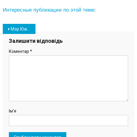
Интересные публикации по этой теме:
Навігація
Мэр Южного проинспектировал строительные объекты города (фото)
записів
Залишити відповідь
Коментар
*
Ім'я