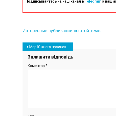
Подписывайтесь на наш канал в
Telegram
и наш а
Интересные публикации по этой теме:
Навігація
Мэр Южного проинспектировал строительные объекты города (фото)
записів
Залишити відповідь
Коментар
*