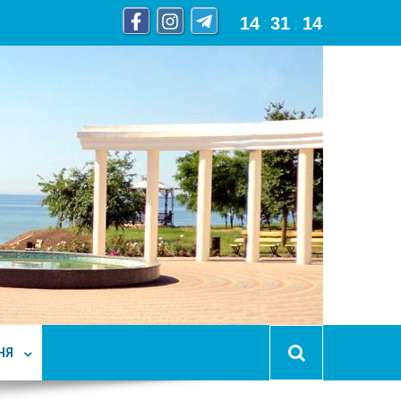
14
:
31
:
15
НЯ