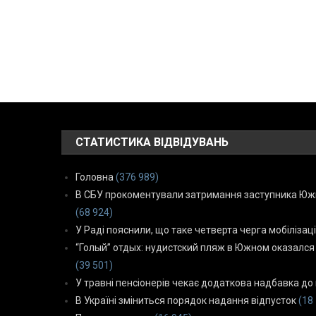
СТАТИСТИКА ВІДВІДУВАНЬ
Головна
(376 989)
В СБУ прокоментували затримання заступника Южн
(68 924)
У Раді пояснили, що таке четверта черга мобілізаці
“Голый” отдых: нудистский пляж в Южном оказался
(39 501)
У травні пенсіонерів чекає додаткова надбавка до 
В Україні зміниться порядок надання відпусток
(18