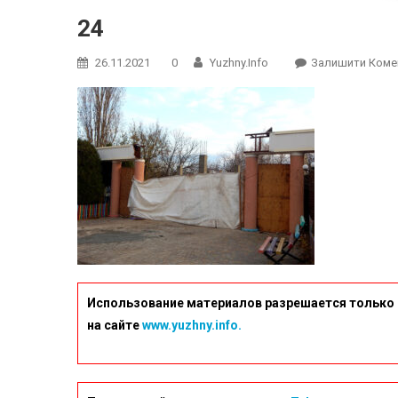
24
26.11.2021
0
Yuzhny.info
Залишити Коме
Использование материалов разрешается только 
на сайте
www.yuzhny.info.