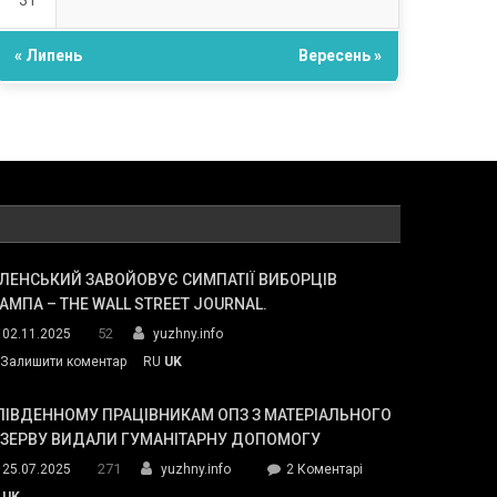
31
« Липень
Вересень »
ЛЕНСЬКИЙ ЗАВОЙОВУЄ СИМПАТІЇ ВИБОРЦІВ
АМПА – THE WALL STREET JOURNAL.
52
02.11.2025
yuzhny.info
on
Залишити коментар
RU
UK
Зеленський
завойовує
ПІВДЕННОМУ ПРАЦІВНИКАМ ОПЗ З МАТЕРІАЛЬНОГО
симпатії
ЕЗЕРВУ ВИДАЛИ ГУМАНІТАРНУ ДОПОМОГУ
виборців
271
до
25.07.2025
yuzhny.info
2 Коментарі
Трампа
У