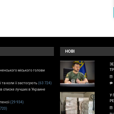
НОВІ
ЗЕ
ТР
енського міського голови
ї та коли її застосують
(63 724)
 в списке лучших в Украине
У 
Р
пенсії
(29 934)
 720)