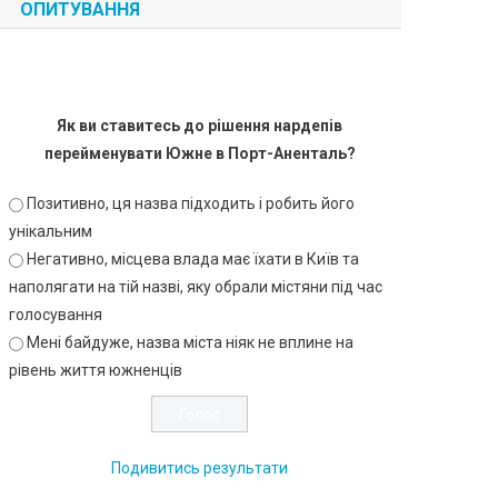
ОПИТУВАННЯ
Як ви ставитесь до рішення нардепів
перейменувати Южне в Порт-Аненталь?
Позитивно, ця назва підходить і робить його
унікальним
Негативно, місцева влада має їхати в Київ та
наполягати на тій назві, яку обрали містяни під час
голосування
Мені байдуже, назва міста ніяк не вплине на
рівень життя южненців
Подивитись результати