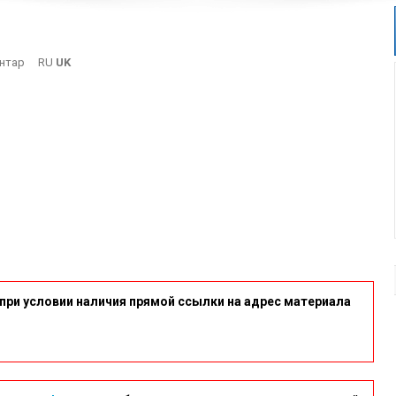
On
нтар
RU
UK
24
при условии наличия прямой ссылки на адрес материала