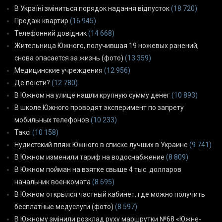
В Україні зміниться порядок надання відпусток
(18 720)
Продаж квартир
(16 945)
Телефонний довідник
(14 668)
Жительница Южного, получившая 19 ножевых ранений,
снова опасается за жизнь (фото)
(13 359)
Медицинские учреждения
(12 956)
Де поїсти?
(12 780)
В Южном на улице нашли крупную сумму денег
(10 893)
В школе Южного проводят эксперимент по запрету
мобильных телефонов
(10 233)
Таксі
(10 158)
Нудистский пляж Южного в списке лучших в Украине
(9 741)
В Южном изменили тариф на водоснабжение
(8 809)
В Южном пойман на взятке свыше 4 тыс. долларов
начальник военкомата
(8 695)
В Южном открылся частный кабинет, где можно получить
бесплатные медуслуги (фото)
(8 597)
В Южному змінили розклад руху маршрутки №68 «Южне-