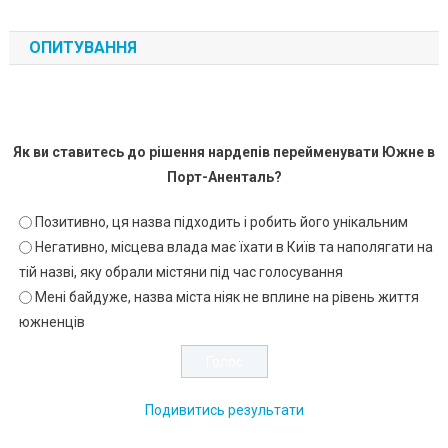
ОПИТУВАННЯ
Як ви ставитесь до рішення нардепів перейменувати Южне в
Порт-Аненталь?
Позитивно, ця назва підходить і робить його унікальним
Негативно, місцева влада має їхати в Київ та наполягати на
тій назві, яку обрали містяни під час голосування
Мені байдуже, назва міста ніяк не вплине на рівень життя
южненців
Подивитись результати