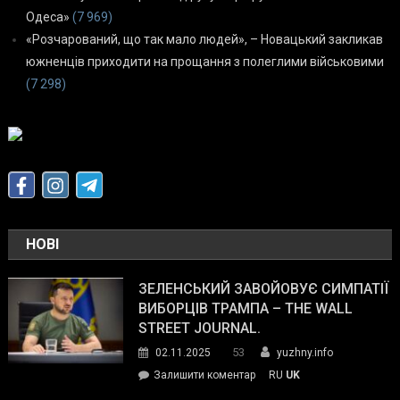
Одеса»
(7 969)
«Розчарований, що так мало людей», – Новацький закликав
южненців приходити на прощання з полеглими військовими
(7 298)
НОВІ
ЗЕЛЕНСЬКИЙ ЗАВОЙОВУЄ СИМПАТІЇ
ВИБОРЦІВ ТРАМПА – THE WALL
STREET JOURNAL.
53
02.11.2025
yuzhny.info
on
Залишити коментар
RU
UK
Зеленський