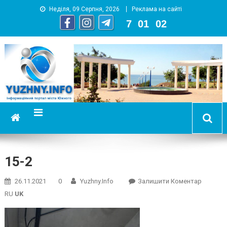
Неділя, 09 Серпня, 2026
Реклама на сайті
7
:
01
:
02
YUZHNY.INFO
информационный портал города Южный
15-2
On
26.11.2021
0
Yuzhny.info
Залишити Коментар
15-
RU
UK
2