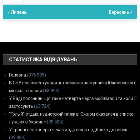
« Липень
Вересень »
СТАТИСТИКА ВІДВІДУВАНЬ
Головна
(376 989)
В СБУ прокоментували затримання заступника Южненського
міського голови
(68 924)
У Раді пояснили, що таке четверта черга мобілізації та коли її
застосують
(63 724)
“Голый” отдых: нудистский пляж в Южном оказался в списке
лучших в Украине
(39 505)
У травні пенсіонерів чекає додаткова надбавка до пенсії
(29 934)