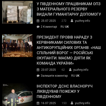
завойовує
У ПІВДЕННОМУ ПРАЦІВНИКАМ ОПЗ
симпатії
З МАТЕРІАЛЬНОГО РЕЗЕРВУ
виборців
ВИДАЛИ ГУМАНІТАРНУ ДОПОМОГУ
Трампа
272
25.07.2025
yuzhny.info
–
до
2 Коментарі
RU
UK
The
У
Wall
Південному
ПРЕЗИДЕНТ ПРОВІВ НАРАДУ З
Street
працівникам
КЕРІВНИКАМИ СИЛОВИХ ТА
Journal.
ОПЗ
АНТИКОРУПЦІЙНИХ ОРГАНІВ: «НАШ
з
СПІЛЬНИЙ ВОРОГ — РОСІЙСЬКІ
матеріального
ОКУПАНТИ. МАЄМО ДІЯТИ ЯК
резерву
КОМАНДА УКРАЇНИ»
видали
62
23.07.2025
yuzhny.info
гуманітарну
on
Залишити коментар
RU
UK
допомогу
Президент
провів
ІНСПЕКТОР ДСНС ВЛАСНОРУЧ
нараду
ЛІКВІДУВАВ ПОЖЕЖУ У
з
ПІВДЕННОМУ
керівниками
150
16.07.2025
yuzhny.info
силових