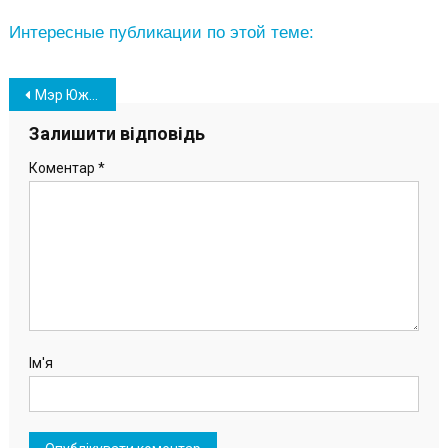
Интересные публикации по этой теме:
Навігація
Мэр Южного проинспектировал строительные объекты города (фото)
записів
Залишити відповідь
Коментар
*
Ім'я