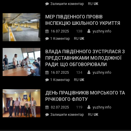
on
Залишити коментар
RU
UK
та
Інспектор
антикорупційних
ДСНС
МЕР ПІВДЕННОГО ПРОВІВ
органів:
власноруч
ІНСПЕКЦІЮ ШКІЛЬНОГО УКРИТТЯ
«Наш
ліквідував
спільний
138
16.07.2025
yuzhny.info
пожежу
ворог
до
1 Коментар
RU
UK
у
—
Мер
Південному
російські
Південного
ВЛАДА ПІВДЕННОГО ЗУСТРІЛАСЯ З
окупанти.
провів
ПРЕДСТАВНИКАМИ МОЛОДІЖНОЇ
Маємо
інспекцію
РАДИ: ЩО ОБГОВОРЮВАЛИ
діяти
шкільного
134
16.07.2025
yuzhny.info
як
укриття
команда
до
1 Коментар
RU
UK
України»
Влада
Південного
ДЕНЬ ПРАЦІВНИКІВ МОРСЬКОГО ТА
зустрілася
РІЧКОВОГО ФЛОТУ
з
119
02.07.2025
yuzhny.info
представниками
on
Залишити коментар
RU
UK
молодіжної
День
ради:
працівників
що