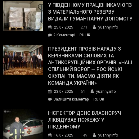
завойовує
У ПІВДЕННОМУ ПРАЦІВНИКАМ ОПЗ
симпатії
З МАТЕРІАЛЬНОГО РЕЗЕРВУ
виборців
ВИДАЛИ ГУМАНІТАРНУ ДОПОМОГУ
Трампа
271
25.07.2025
yuzhny.info
–
до
2 Коментарі
RU
UK
The
У
Wall
Південному
ПРЕЗИДЕНТ ПРОВІВ НАРАДУ З
Street
працівникам
КЕРІВНИКАМИ СИЛОВИХ ТА
Journal.
ОПЗ
АНТИКОРУПЦІЙНИХ ОРГАНІВ: «НАШ
з
СПІЛЬНИЙ ВОРОГ — РОСІЙСЬКІ
матеріального
ОКУПАНТИ. МАЄМО ДІЯТИ ЯК
резерву
КОМАНДА УКРАЇНИ»
видали
61
23.07.2025
yuzhny.info
гуманітарну
on
Залишити коментар
RU
UK
допомогу
Президент
провів
ІНСПЕКТОР ДСНС ВЛАСНОРУЧ
нараду
ЛІКВІДУВАВ ПОЖЕЖУ У
з
ПІВДЕННОМУ
керівниками
149
16.07.2025
yuzhny.info
силових