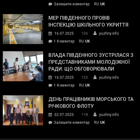
on
Залишити коментар
RU
UK
та
Інспектор
антикорупційних
ДСНС
МЕР ПІВДЕННОГО ПРОВІВ
органів:
власноруч
ІНСПЕКЦІЮ ШКІЛЬНОГО УКРИТТЯ
«Наш
ліквідував
спільний
136
16.07.2025
yuzhny.info
пожежу
ворог
до
1 Коментар
RU
UK
у
—
Мер
Південному
російські
Південного
ВЛАДА ПІВДЕННОГО ЗУСТРІЛАСЯ З
окупанти.
провів
ПРЕДСТАВНИКАМИ МОЛОДІЖНОЇ
Маємо
інспекцію
РАДИ: ЩО ОБГОВОРЮВАЛИ
діяти
шкільного
133
16.07.2025
yuzhny.info
як
укриття
команда
до
1 Коментар
RU
UK
України»
Влада
Південного
ДЕНЬ ПРАЦІВНИКІВ МОРСЬКОГО ТА
зустрілася
РІЧКОВОГО ФЛОТУ
з
118
02.07.2025
yuzhny.info
представниками
on
Залишити коментар
RU
UK
молодіжної
День
ради:
працівників
що