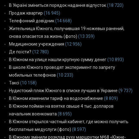
В Україні зміниться порядок надання відпусток
(18 720)
Продаж квартир
(16 945)
Телефонний довідник
(14 668)
Жительница Южного, получившая 19 ножевых ранений,
снова опасается за жизнь (фото)
(13 359)
Медицинские учреждения
(12 956)
Де поїсти?
(12 780)
В Южном на улице нашли крупную сумму денег
(10 893)
В школе Южного проводят эксперимент по запрету
мобильных телефонов
(10 233)
Таксі
(10 158)
Нудистский пляж Южного в списке лучших в Украине
(9 737)
В Южном изменили тариф на водоснабжение
(8 809)
В Южном пойман на взятке свыше 4 тыс. долларов
начальник военкомата
(8 695)
В Южном открылся частный кабинет, где можно получить
бесплатные медуслуги (фото)
(8 597)
В Южному змінили розклад руху маршрутки №68 «Южне-