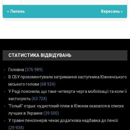
« Липень
Вересень »
СТАТИСТИКА ВІДВІДУВАНЬ
Головна
(376 989)
В СБУ прокоментували затримання заступника Южненського
міського голови
(68 924)
У Раді пояснили, що таке четверта черга мобілізації та коли її
застосують
(63 724)
“Голый” отдых: нудистский пляж в Южном оказался в списке
лучших в Украине
(39 500)
У травні пенсіонерів чекає додаткова надбавка до пенсії
(29 934)