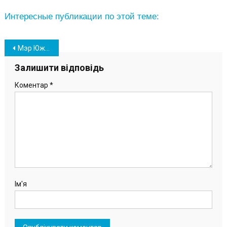
Интересные публикации по этой теме:
Навігація
Мэр Южного проинспектировал строительные объекты города (фото)
записів
Залишити відповідь
Коментар
*
Ім'я