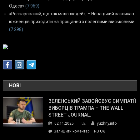
Одеса»
(7 969)
«Розчарований, що так мало людей», – Новацький закликав
южненців приходити на прощання з полеглими військовими
(7 298)
НОВІ
ЗЕЛЕНСЬКИЙ ЗАВОЙОВУЄ СИМПАТІЇ
ВИБОРЦІВ ТРАМПА – THE WALL
STREET JOURNAL.
52
02.11.2025
yuzhny.info
on
Залишити коментар
RU
UK
Зеленський