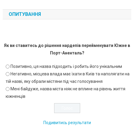
ОПИТУВАННЯ
Як ви ставитесь до рішення нардепів перейменувати Южне в
Порт-Аненталь?
Позитивно, ця назва підходить і робить його унікальним
Негативно, місцева влада має їхати в Київ та наполягати на
тій назві, яку обрали містяни під час голосування
Мені байдуже, назва міста ніяк не вплине на рівень життя
южненців
Подивитись результати