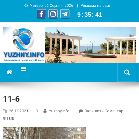
Четвер, 06 Серпня, 2026
Реклама на сайті
9
:
35
:
42
YUZHNY.INFO
информационный портал города Южный
11-6
On
26.11.2021
0
Yuzhny.info
Залишити Коментар
11-
RU
UK
6