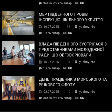
on
Залишити коментар
RU
UK
та
Інспектор
антикорупційних
ДСНС
МЕР ПІВДЕННОГО ПРОВІВ
органів:
власноруч
ІНСПЕКЦІЮ ШКІЛЬНОГО УКРИТТЯ
«Наш
ліквідував
спільний
138
16.07.2025
yuzhny.info
пожежу
ворог
до
1 Коментар
RU
UK
у
—
Мер
Південному
російські
Південного
ВЛАДА ПІВДЕННОГО ЗУСТРІЛАСЯ З
окупанти.
провів
ПРЕДСТАВНИКАМИ МОЛОДІЖНОЇ
Маємо
інспекцію
РАДИ: ЩО ОБГОВОРЮВАЛИ
діяти
шкільного
134
16.07.2025
yuzhny.info
як
укриття
команда
до
1 Коментар
RU
UK
України»
Влада
Південного
ДЕНЬ ПРАЦІВНИКІВ МОРСЬКОГО ТА
зустрілася
РІЧКОВОГО ФЛОТУ
з
119
02.07.2025
yuzhny.info
представниками
on
Залишити коментар
RU
UK
молодіжної
День
ради:
працівників
що