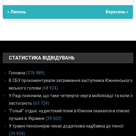
« Липень
Вересень »
СТАТИСТИКА ВІДВІДУВАНЬ
Головна
(376 989)
В СБУ прокоментували затримання заступника Южненського
міського голови
(68 924)
У Раді пояснили, що таке четверта черга мобілізації та коли її
застосують
(63 724)
“Голый” отдых: нудистский пляж в Южном оказался в списке
лучших в Украине
(39 503)
У травні пенсіонерів чекає додаткова надбавка до пенсії
(29 934)