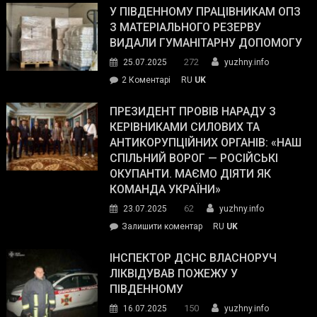
завойовує
У ПІВДЕННОМУ ПРАЦІВНИКАМ ОПЗ
симпатії
З МАТЕРІАЛЬНОГО РЕЗЕРВУ
виборців
ВИДАЛИ ГУМАНІТАРНУ ДОПОМОГУ
Трампа
272
25.07.2025
yuzhny.info
–
до
2 Коментарі
RU
UK
The
У
Wall
Південному
ПРЕЗИДЕНТ ПРОВІВ НАРАДУ З
Street
працівникам
КЕРІВНИКАМИ СИЛОВИХ ТА
Journal.
ОПЗ
АНТИКОРУПЦІЙНИХ ОРГАНІВ: «НАШ
з
СПІЛЬНИЙ ВОРОГ — РОСІЙСЬКІ
матеріального
ОКУПАНТИ. МАЄМО ДІЯТИ ЯК
резерву
КОМАНДА УКРАЇНИ»
видали
62
23.07.2025
yuzhny.info
гуманітарну
on
Залишити коментар
RU
UK
допомогу
Президент
провів
ІНСПЕКТОР ДСНС ВЛАСНОРУЧ
нараду
ЛІКВІДУВАВ ПОЖЕЖУ У
з
ПІВДЕННОМУ
керівниками
150
16.07.2025
yuzhny.info
силових