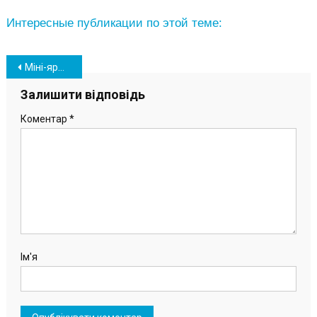
Интересные публикации по этой теме:
Навігація
Міні-ярмарок вакансій – діалог і шлях для укомплектування вакансій
записів
Залишити відповідь
Коментар
*
Ім'я