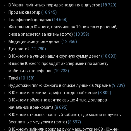
В Україні зміниться порядок надання відпусток
(18 720)
Продаж квартир
(16 945)
Телефонний довідник
(14 668)
Жительница Южного, получившая 19 ножевых ранений,
снова опасается за жизнь (фото)
(13 359)
Медицинские учреждения
(12 956)
Де поїсти?
(12 780)
В Южном на улице нашли крупную сумму денег
(10 893)
В школе Южного проводят эксперимент по запрету
мобильных телефонов
(10 233)
Таксі
(10 158)
Нудистский пляж Южного в списке лучших в Украине
(9 739)
В Южном изменили тариф на водоснабжение
(8 809)
В Южном пойман на взятке свыше 4 тыс. долларов
начальник военкомата
(8 695)
В Южном открылся частный кабинет, где можно получить
бесплатные медуслуги (фото)
(8 597)
В Южному змінили розклад руху маршрутки №68 «Южне-