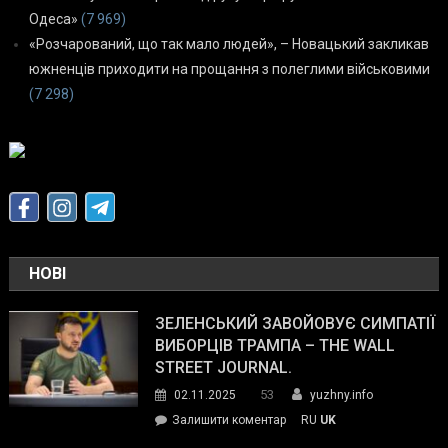
Одеса»
(7 969)
«Розчарований, що так мало людей», – Новацький закликав
южненців приходити на прощання з полеглими військовими
(7 298)
НОВІ
ЗЕЛЕНСЬКИЙ ЗАВОЙОВУЄ СИМПАТІЇ
ВИБОРЦІВ ТРАМПА – THE WALL
STREET JOURNAL.
53
02.11.2025
yuzhny.info
on
Залишити коментар
RU
UK
Зеленський