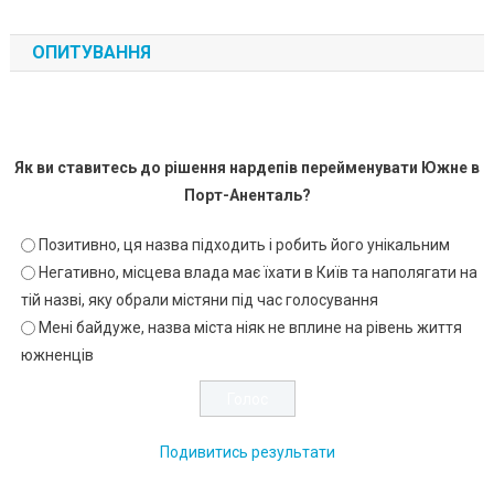
ОПИТУВАННЯ
Як ви ставитесь до рішення нардепів перейменувати Южне в
Порт-Аненталь?
Позитивно, ця назва підходить і робить його унікальним
Негативно, місцева влада має їхати в Київ та наполягати на
тій назві, яку обрали містяни під час голосування
Мені байдуже, назва міста ніяк не вплине на рівень життя
южненців
Подивитись результати