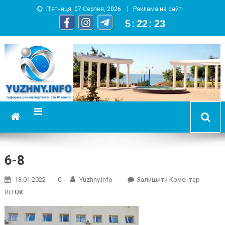
П’ятниця, 07 Серпня, 2026
Реклама на сайті
5
:
22
:
23
YUZHNY.INFO
информационный портал города Южный
6-8
On
13.01.2022
0
Yuzhny.info
Залишити Коментар
6-
RU
UK
8