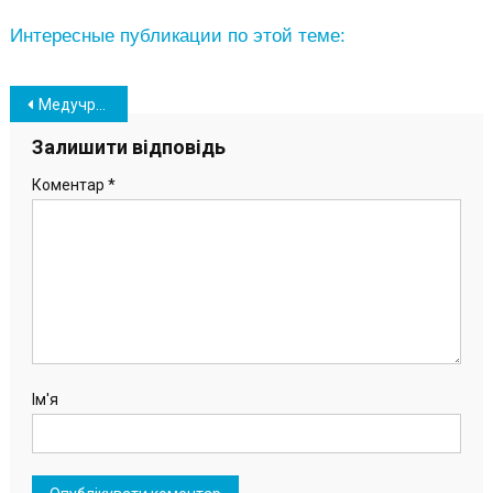
Интересные публикации по этой теме:
Навігація
Медучреждения Южного ремонтируют согласно инклюзивным требованиям
записів
Залишити відповідь
Коментар
*
Ім'я