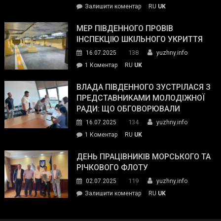
on
Залишити коментар
RU
UK
та
Інспектор
антикорупційних
ДСНС
МЕР ПІВДЕННОГО ПРОВІВ
органів:
власноруч
ІНСПЕКЦІЮ ШКІЛЬНОГО УКРИТТЯ
«Наш
ліквідував
спільний
138
16.07.2025
yuzhny.info
пожежу
ворог
до
1 Коментар
RU
UK
у
—
Мер
Південному
російські
Південного
ВЛАДА ПІВДЕННОГО ЗУСТРІЛАСЯ З
окупанти.
провів
ПРЕДСТАВНИКАМИ МОЛОДІЖНОЇ
Маємо
інспекцію
РАДИ: ЩО ОБГОВОРЮВАЛИ
діяти
шкільного
134
16.07.2025
yuzhny.info
як
укриття
команда
до
1 Коментар
RU
UK
України»
Влада
Південного
ДЕНЬ ПРАЦІВНИКІВ МОРСЬКОГО ТА
зустрілася
РІЧКОВОГО ФЛОТУ
з
119
02.07.2025
yuzhny.info
представниками
on
Залишити коментар
RU
UK
молодіжної
День
ради:
працівників
що