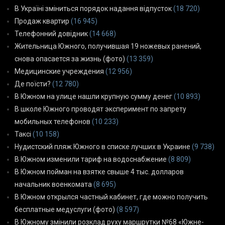
В Україні зміниться порядок надання відпусток
(18 720)
Продаж квартир
(16 945)
Телефонний довідник
(14 668)
Жительница Южного, получившая 19 ножевых ранений,
снова опасается за жизнь (фото)
(13 359)
Медицинские учреждения
(12 956)
Де поїсти?
(12 780)
В Южном на улице нашли крупную сумму денег
(10 893)
В школе Южного проводят эксперимент по запрету
мобильных телефонов
(10 233)
Таксі
(10 158)
Нудистский пляж Южного в списке лучших в Украине
(9 738)
В Южном изменили тариф на водоснабжение
(8 809)
В Южном пойман на взятке свыше 4 тыс. долларов
начальник военкомата
(8 695)
В Южном открылся частный кабинет, где можно получить
бесплатные медуслуги (фото)
(8 597)
В Южному змінили розклад руху маршрутки №68 «Южне-