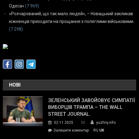
Одеса»
(7 969)
«Розчарований, що так мало людей», – Новацький закликав
южненців приходити на прощання з полеглими військовими
(7 298)
НОВІ
ЗЕЛЕНСЬКИЙ ЗАВОЙОВУЄ СИМПАТІЇ
ВИБОРЦІВ ТРАМПА – THE WALL
STREET JOURNAL.
53
02.11.2025
yuzhny.info
on
Залишити коментар
RU
UK
Зеленський