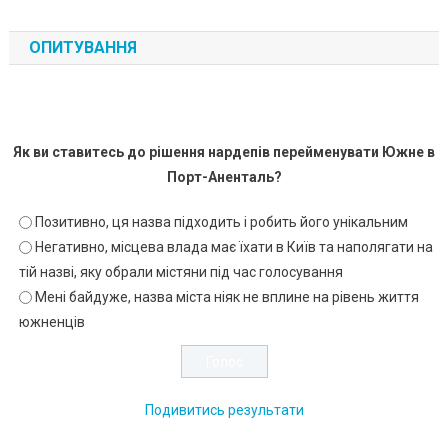
ОПИТУВАННЯ
Як ви ставитесь до рішення нардепів перейменувати Южне в
Порт-Аненталь?
Позитивно, ця назва підходить і робить його унікальним
Негативно, місцева влада має їхати в Київ та наполягати на
тій назві, яку обрали містяни під час голосування
Мені байдуже, назва міста ніяк не вплине на рівень життя
южненців
Подивитись результати