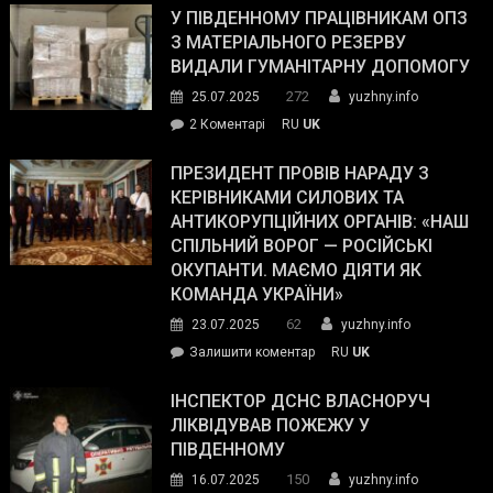
завойовує
У ПІВДЕННОМУ ПРАЦІВНИКАМ ОПЗ
симпатії
З МАТЕРІАЛЬНОГО РЕЗЕРВУ
виборців
ВИДАЛИ ГУМАНІТАРНУ ДОПОМОГУ
Трампа
272
25.07.2025
yuzhny.info
–
до
2 Коментарі
RU
UK
The
У
Wall
Південному
ПРЕЗИДЕНТ ПРОВІВ НАРАДУ З
Street
працівникам
КЕРІВНИКАМИ СИЛОВИХ ТА
Journal.
ОПЗ
АНТИКОРУПЦІЙНИХ ОРГАНІВ: «НАШ
з
СПІЛЬНИЙ ВОРОГ — РОСІЙСЬКІ
матеріального
ОКУПАНТИ. МАЄМО ДІЯТИ ЯК
резерву
КОМАНДА УКРАЇНИ»
видали
62
23.07.2025
yuzhny.info
гуманітарну
on
Залишити коментар
RU
UK
допомогу
Президент
провів
ІНСПЕКТОР ДСНС ВЛАСНОРУЧ
нараду
ЛІКВІДУВАВ ПОЖЕЖУ У
з
ПІВДЕННОМУ
керівниками
150
16.07.2025
yuzhny.info
силових