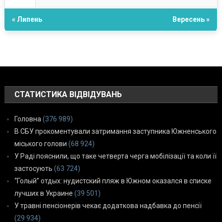
« Липень
Вересень »
СТАТИСТИКА ВІДВІДУВАНЬ
Головна
(376 989)
В СБУ прокоментували затримання заступника Южненського
міського голови
(68 924)
У Раді пояснили, що таке четверта черга мобілізації та коли її
застосують
(63 724)
“Голый” отдых: нудистский пляж в Южном оказался в списке
лучших в Украине
(39 501)
У травні пенсіонерів чекає додаткова надбавка до пенсії
(29 934)