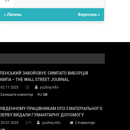
31
« Липень
Вересень »
ЛЕНСЬКИЙ ЗАВОЙОВУЄ СИМПАТІЇ ВИБОРЦІВ
АМПА – THE WALL STREET JOURNAL.
52
02.11.2025
yuzhny.info
on
Залишити коментар
RU
UK
Зеленський
завойовує
ПІВДЕННОМУ ПРАЦІВНИКАМ ОПЗ З МАТЕРІАЛЬНОГО
симпатії
ЕЗЕРВУ ВИДАЛИ ГУМАНІТАРНУ ДОПОМОГУ
виборців
271
до
25.07.2025
yuzhny.info
2 Коментарі
Трампа
У