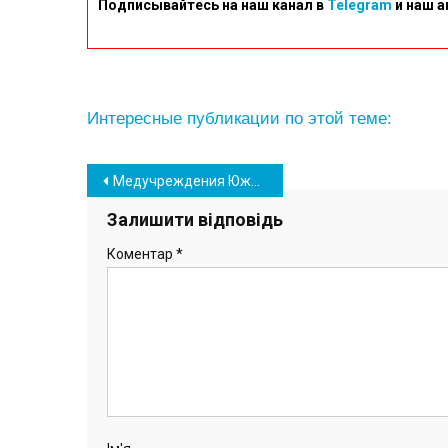
Подписывайтесь на наш канал в
Telegram
и наш а
Интересные публикации по этой теме:
Навігація
Медучреждения Южного ремонтируют согласно инклюзивным требованиям
записів
Залишити відповідь
Коментар
*