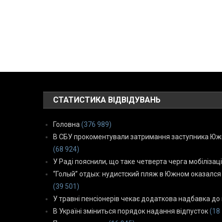
СТАТИСТИКА ВІДВІДУВАНЬ
Головна
(376 989)
В СБУ прокоментували затримання заступника Южн
(68 924)
У Раді пояснили, що таке четверта черга мобілізаці
“Голый” отдых: нудистский пляж в Южном оказался
(39 501)
У травні пенсіонерів чекає додаткова надбавка до 
В Україні зміниться порядок надання відпусток
(18