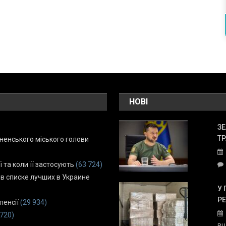
НОВІ
ЗЕ
ТР
енського міського голови
ї та коли її застосують
(63 724)
 в списке лучших в Украине
У 
Р
пенсії
(29 934)
 720)