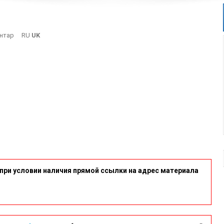
On
нтар
RU
UK
2-
11
при условии наличия прямой ссылки на адрес материала