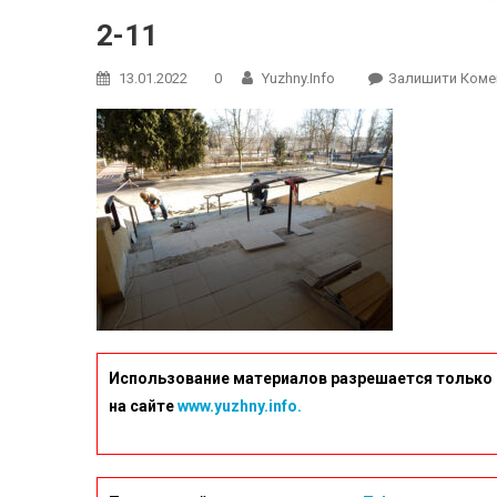
2-11
13.01.2022
0
Yuzhny.info
Залишити Коме
Использование материалов разрешается только 
на сайте
www.yuzhny.info.