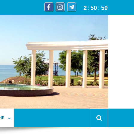
2
:
50
:
51
НЯ