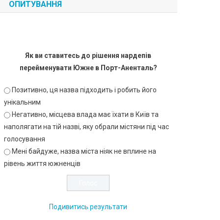
ОПИТУВАННЯ
Як ви ставитесь до рішення нардепів
перейменувати Южне в Порт-Аненталь?
Позитивно, ця назва підходить і робить його
унікальним
Негативно, місцева влада має їхати в Київ та
наполягати на тій назві, яку обрали містяни під час
голосування
Мені байдуже, назва міста ніяк не вплине на
рівень життя южненців
Подивитись результати