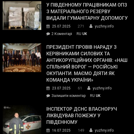
завойовує
У ПІВДЕННОМУ ПРАЦІВНИКАМ ОПЗ
симпатії
З МАТЕРІАЛЬНОГО РЕЗЕРВУ
виборців
ВИДАЛИ ГУМАНІТАРНУ ДОПОМОГУ
Трампа
271
25.07.2025
yuzhny.info
–
до
2 Коментарі
RU
UK
The
У
Wall
Південному
ПРЕЗИДЕНТ ПРОВІВ НАРАДУ З
Street
працівникам
КЕРІВНИКАМИ СИЛОВИХ ТА
Journal.
ОПЗ
АНТИКОРУПЦІЙНИХ ОРГАНІВ: «НАШ
з
СПІЛЬНИЙ ВОРОГ — РОСІЙСЬКІ
матеріального
ОКУПАНТИ. МАЄМО ДІЯТИ ЯК
резерву
КОМАНДА УКРАЇНИ»
видали
61
23.07.2025
yuzhny.info
гуманітарну
on
Залишити коментар
RU
UK
допомогу
Президент
провів
ІНСПЕКТОР ДСНС ВЛАСНОРУЧ
нараду
ЛІКВІДУВАВ ПОЖЕЖУ У
з
ПІВДЕННОМУ
керівниками
149
16.07.2025
yuzhny.info
силових