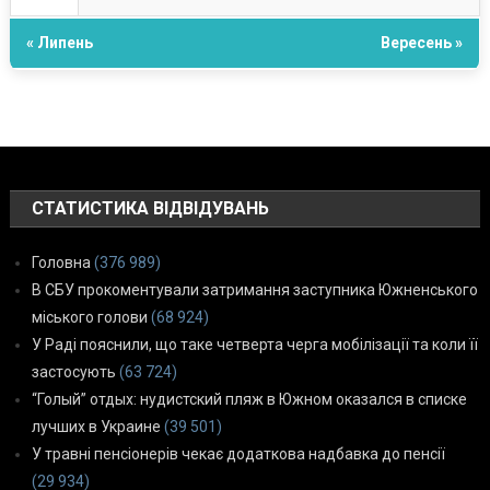
« Липень
Вересень »
СТАТИСТИКА ВІДВІДУВАНЬ
Головна
(376 989)
В СБУ прокоментували затримання заступника Южненського
міського голови
(68 924)
У Раді пояснили, що таке четверта черга мобілізації та коли її
застосують
(63 724)
“Голый” отдых: нудистский пляж в Южном оказался в списке
лучших в Украине
(39 501)
У травні пенсіонерів чекає додаткова надбавка до пенсії
(29 934)