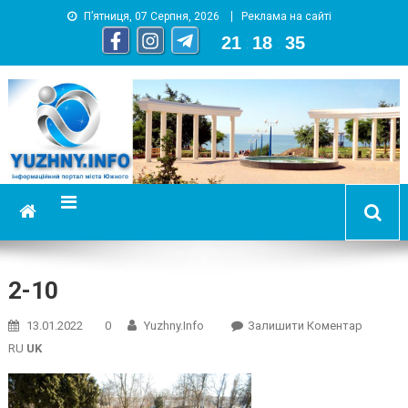
П’ятниця, 07 Серпня, 2026
Реклама на сайті
21
:
18
:
35
YUZHNY.INFO
информационный портал города Южный
2-10
On
13.01.2022
0
Yuzhny.info
Залишити Коментар
2-
RU
UK
10