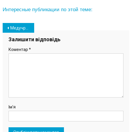
Интересные публикации по этой теме:
Навігація
Медучреждения Южного ремонтируют согласно инклюзивным требованиям
записів
Залишити відповідь
Коментар
*
Ім'я