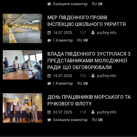
on
Залишити коментар
RU
UK
та
Інспектор
антикорупційних
ДСНС
МЕР ПІВДЕННОГО ПРОВІВ
органів:
власноруч
ІНСПЕКЦІЮ ШКІЛЬНОГО УКРИТТЯ
«Наш
ліквідував
спільний
137
16.07.2025
yuzhny.info
пожежу
ворог
до
1 Коментар
RU
UK
у
—
Мер
Південному
російські
Південного
ВЛАДА ПІВДЕННОГО ЗУСТРІЛАСЯ З
окупанти.
провів
ПРЕДСТАВНИКАМИ МОЛОДІЖНОЇ
Маємо
інспекцію
РАДИ: ЩО ОБГОВОРЮВАЛИ
діяти
шкільного
133
16.07.2025
yuzhny.info
як
укриття
команда
до
1 Коментар
RU
UK
України»
Влада
Південного
ДЕНЬ ПРАЦІВНИКІВ МОРСЬКОГО ТА
зустрілася
РІЧКОВОГО ФЛОТУ
з
118
02.07.2025
yuzhny.info
представниками
on
Залишити коментар
RU
UK
молодіжної
День
ради:
працівників
що