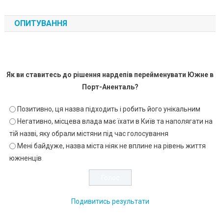
ОПИТУВАННЯ
Як ви ставитесь до рішення нардепів перейменувати Южне в
Порт-Аненталь?
Позитивно, ця назва підходить і робить його унікальним
Негативно, місцева влада має їхати в Київ та наполягати на
тій назві, яку обрали містяни під час голосування
Мені байдуже, назва міста ніяк не вплине на рівень життя
южненців
Подивитись результати