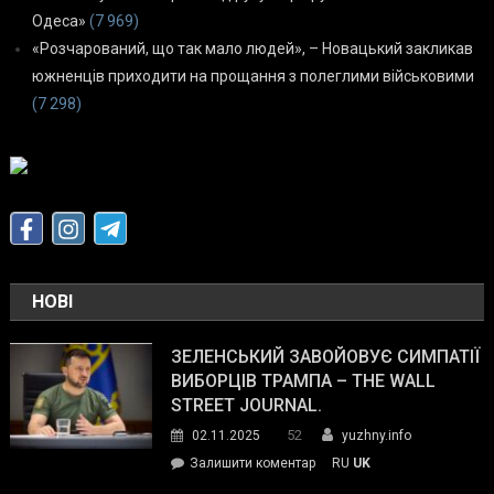
Одеса»
(7 969)
«Розчарований, що так мало людей», – Новацький закликав
южненців приходити на прощання з полеглими військовими
(7 298)
НОВІ
ЗЕЛЕНСЬКИЙ ЗАВОЙОВУЄ СИМПАТІЇ
ВИБОРЦІВ ТРАМПА – THE WALL
STREET JOURNAL.
52
02.11.2025
yuzhny.info
on
Залишити коментар
RU
UK
Зеленський