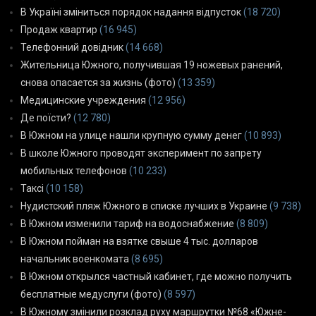
В Україні зміниться порядок надання відпусток
(18 720)
Продаж квартир
(16 945)
Телефонний довідник
(14 668)
Жительница Южного, получившая 19 ножевых ранений,
снова опасается за жизнь (фото)
(13 359)
Медицинские учреждения
(12 956)
Де поїсти?
(12 780)
В Южном на улице нашли крупную сумму денег
(10 893)
В школе Южного проводят эксперимент по запрету
мобильных телефонов
(10 233)
Таксі
(10 158)
Нудистский пляж Южного в списке лучших в Украине
(9 738)
В Южном изменили тариф на водоснабжение
(8 809)
В Южном пойман на взятке свыше 4 тыс. долларов
начальник военкомата
(8 695)
В Южном открылся частный кабинет, где можно получить
бесплатные медуслуги (фото)
(8 597)
В Южному змінили розклад руху маршрутки №68 «Южне-