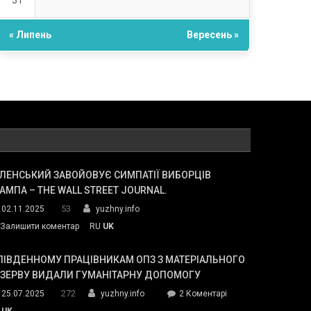
31
« Липень
Вересень »
ЛЕНСЬКИЙ ЗАВОЙОВУЄ СИМПАТІЇ ВИБОРЦІВ
АМПА – THE WALL STREET JOURNAL.
53
02.11.2025
yuzhny.info
on
Залишити коментар
RU
UK
Зеленський
завойовує
ПІВДЕННОМУ ПРАЦІВНИКАМ ОПЗ З МАТЕРІАЛЬНОГО
симпатії
ЕЗЕРВУ ВИДАЛИ ГУМАНІТАРНУ ДОПОМОГУ
виборців
272
до
25.07.2025
yuzhny.info
2 Коментарі
Трампа
У