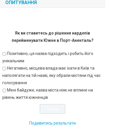
ОПИТУВАННЯ
Як ви ставитесь до рішення нардепів
перейменувати Южне в Порт-Аненталь?
Позитивно, ця назва підходить і робить його
унікальним
Негативно, місцева влада має їхати в Київ та
наполягати на тій назві, яку обрали містяни під час
голосування
Мені байдуже, назва міста ніяк не вплине на
рівень життя южненців
Подивитись результати