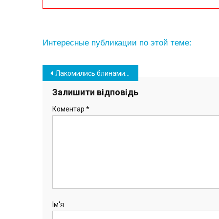
Интересные публикации по этой теме:
Навігація
Лакомились блинами и сожгли чучело зимы: в Южном отметили Масленицу (фото, видео)
записів
Залишити відповідь
Коментар
*
Ім'я