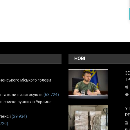
НОВІ
ЗЕ
ТР
енського міського голови
ї та коли її застосують
(63 724)
 в списке лучших в Украине
У 
Р
пенсії
(29 934)
 720)