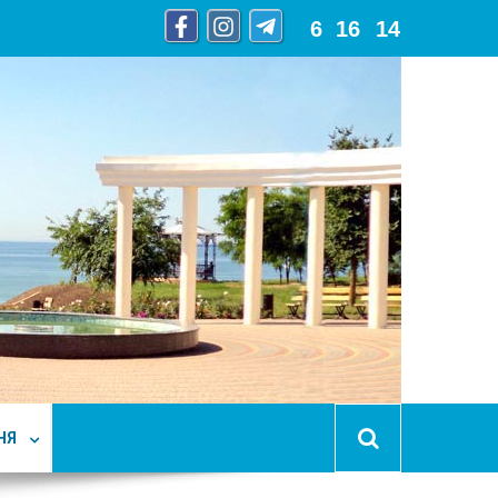
6
:
16
:
15
НЯ