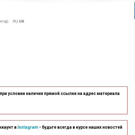
On
нтар
RU
UK
3-
9
при условии наличия прямой ссылки на адрес материала
ккаунт в
Instagram
- будьте всегда в курсе наших новостей