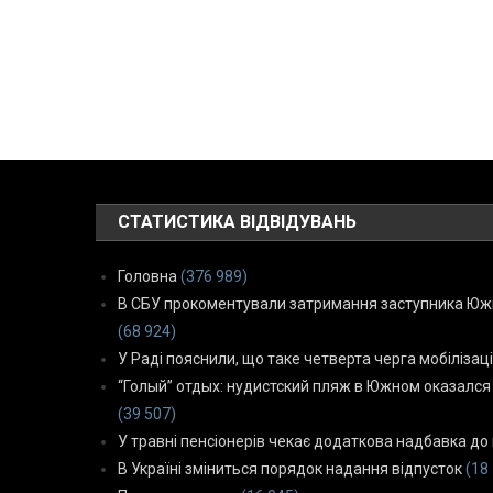
СТАТИСТИКА ВІДВІДУВАНЬ
Головна
(376 989)
В СБУ прокоментували затримання заступника Южн
(68 924)
У Раді пояснили, що таке четверта черга мобілізаці
“Голый” отдых: нудистский пляж в Южном оказался
(39 507)
У травні пенсіонерів чекає додаткова надбавка до 
В Україні зміниться порядок надання відпусток
(18