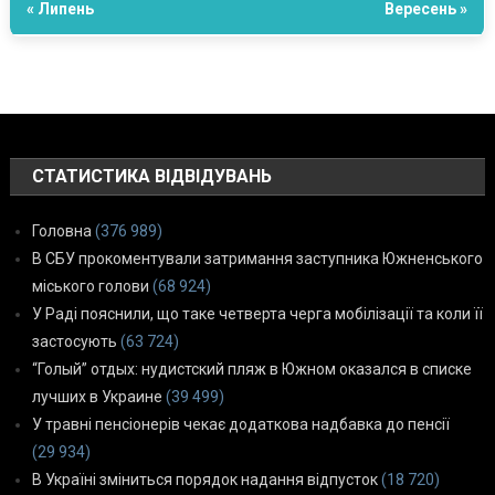
« Липень
Вересень »
СТАТИСТИКА ВІДВІДУВАНЬ
Головна
(376 989)
В СБУ прокоментували затримання заступника Южненського
міського голови
(68 924)
У Раді пояснили, що таке четверта черга мобілізації та коли її
застосують
(63 724)
“Голый” отдых: нудистский пляж в Южном оказался в списке
лучших в Украине
(39 499)
У травні пенсіонерів чекає додаткова надбавка до пенсії
(29 934)
В Україні зміниться порядок надання відпусток
(18 720)