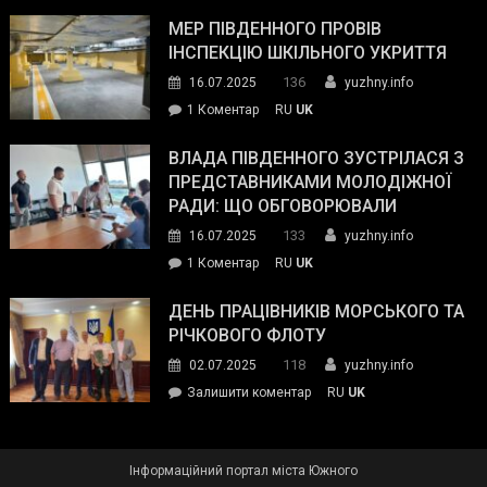
Інспектор
антикорупційних
ДСНС
МЕР ПІВДЕННОГО ПРОВІВ
органів:
власноруч
ІНСПЕКЦІЮ ШКІЛЬНОГО УКРИТТЯ
«Наш
ліквідував
спільний
136
16.07.2025
yuzhny.info
пожежу
ворог
до
1 Коментар
RU
UK
у
—
Мер
Південному
російські
Південного
ВЛАДА ПІВДЕННОГО ЗУСТРІЛАСЯ З
окупанти.
провів
ПРЕДСТАВНИКАМИ МОЛОДІЖНОЇ
Маємо
інспекцію
РАДИ: ЩО ОБГОВОРЮВАЛИ
діяти
шкільного
133
16.07.2025
yuzhny.info
як
укриття
команда
до
1 Коментар
RU
UK
України»
Влада
Південного
ДЕНЬ ПРАЦІВНИКІВ МОРСЬКОГО ТА
зустрілася
РІЧКОВОГО ФЛОТУ
з
118
02.07.2025
yuzhny.info
представниками
on
Залишити коментар
RU
UK
молодіжної
День
ради:
працівників
що
морського
обговорювали
Інформаційний портал міста Южного
та