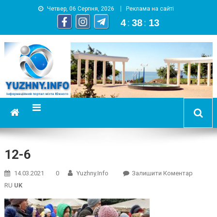
Четвер, 06 Серпня, 2026
Реклама на сайті
4
:
38
:
14
YUZHNY.INFO
информационный портал города Южный
12-6
On
14.03.2021
0
Yuzhny.info
Залишити Коментар
12-
RU
UK
6