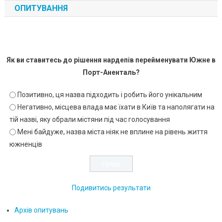
ОПИТУВАННЯ
Як ви ставитесь до рішення нардепів перейменувати Южне в
Порт-Аненталь?
Позитивно, ця назва підходить і робить його унікальним
Негативно, місцева влада має їхати в Київ та наполягати на
тій назві, яку обрали містяни під час голосування
Мені байдуже, назва міста ніяк не вплине на рівень життя
южненців
Подивитись результати
Архів опитувань