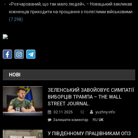
«Розчарований, що так мало людей», – Новацький закликав
южненців приходити на прощання з полеглими військовими
(7 298)
НОВІ
ЗЕЛЕНСЬКИЙ ЗАВОЙОВУЄ СИМПАТІЇ
ВИБОРЦІВ ТРАМПА – THE WALL
STREET JOURNAL.
52
02.11.2025
yuzhny.info
on
Залишити коментар
RU
UK
Зеленський
завойовує
У ПІВДЕННОМУ ПРАЦІВНИКАМ ОПЗ