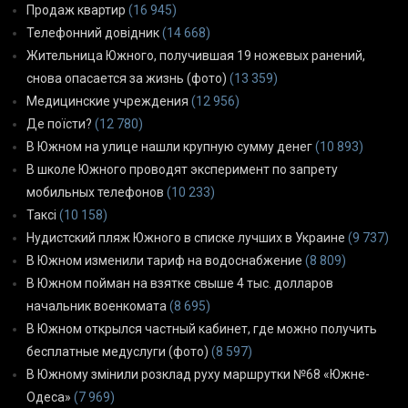
Продаж квартир
(16 945)
Телефонний довідник
(14 668)
Жительница Южного, получившая 19 ножевых ранений,
снова опасается за жизнь (фото)
(13 359)
Медицинские учреждения
(12 956)
Де поїсти?
(12 780)
В Южном на улице нашли крупную сумму денег
(10 893)
В школе Южного проводят эксперимент по запрету
мобильных телефонов
(10 233)
Таксі
(10 158)
Нудистский пляж Южного в списке лучших в Украине
(9 737)
В Южном изменили тариф на водоснабжение
(8 809)
В Южном пойман на взятке свыше 4 тыс. долларов
начальник военкомата
(8 695)
В Южном открылся частный кабинет, где можно получить
бесплатные медуслуги (фото)
(8 597)
В Южному змінили розклад руху маршрутки №68 «Южне-
Одеса»
(7 969)