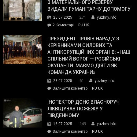
симпатії
З МАТЕРІАЛЬНОГО РЕЗЕРВУ
виборців
ВИДАЛИ ГУМАНІТАРНУ ДОПОМОГУ
Трампа
271
25.07.2025
yuzhny.info
–
до
2 Коментарі
RU
UK
The
У
Wall
Південному
ПРЕЗИДЕНТ ПРОВІВ НАРАДУ З
Street
працівникам
КЕРІВНИКАМИ СИЛОВИХ ТА
Journal.
ОПЗ
АНТИКОРУПЦІЙНИХ ОРГАНІВ: «НАШ
з
СПІЛЬНИЙ ВОРОГ — РОСІЙСЬКІ
матеріального
ОКУПАНТИ. МАЄМО ДІЯТИ ЯК
резерву
КОМАНДА УКРАЇНИ»
видали
61
23.07.2025
yuzhny.info
гуманітарну
on
Залишити коментар
RU
UK
допомогу
Президент
провів
ІНСПЕКТОР ДСНС ВЛАСНОРУЧ
нараду
ЛІКВІДУВАВ ПОЖЕЖУ У
з
ПІВДЕННОМУ
керівниками
149
16.07.2025
yuzhny.info
силових
on
Залишити коментар
RU
UK
та